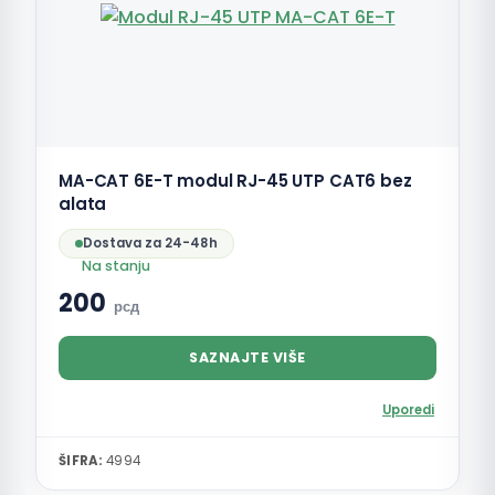
MA-CAT 6E-T modul RJ-45 UTP CAT6 bez
alata
Dostava za 24-48h
Na stanju
200
рсд
SAZNAJTE VIŠE
Uporedi
ŠIFRA:
4994