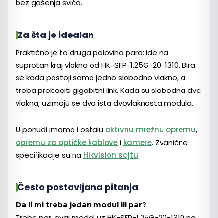
bez gašenja sviča.
Za šta je idealan
Praktično je to druga polovina para: ide na
suprotan kraj vlakna od HK-SFP-1.25G-20-1310. Bira
se kada postoji samo jedno slobodno vlakno, a
treba prebaciti gigabitni link. Kada su slobodna dva
vlakna, uzimaju se dva ista dvovlaknasta modula.
U ponudi imamo i ostalu
aktivnu mrežnu opremu
,
opremu za optičke kablove
i
kamere
. Zvanične
specifikacije su na
Hikvision sajtu
.
Često postavljana pitanja
Da li mi treba jedan modul ili par?
Treba par, ovaj model uz HK-SFP-1.25G-20-1310 na