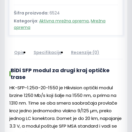
Šifra proizvoda:
6524
Kategorija:
Aktivna mrežna oprema
,
Mrežna
oprema
Opis
Specifikacije
Recenzije (0)
BiDi SFP modul za drugi kraj optičke
trase
HK-SFP-1.25G-20-1550 je Hikvision optički modul
brzine 1250 Mb/s koji šalje na 1550 nm, a prima na
1310 nm. Time se oba smera saobraćaja provlače
kroz jedno jednomodno vlakno 9/125 µm, preko
jednog LC konektora. Domet je do 20 km, napajanje
3.3 V, a modul poštuje SFP MSA standard i vadi se