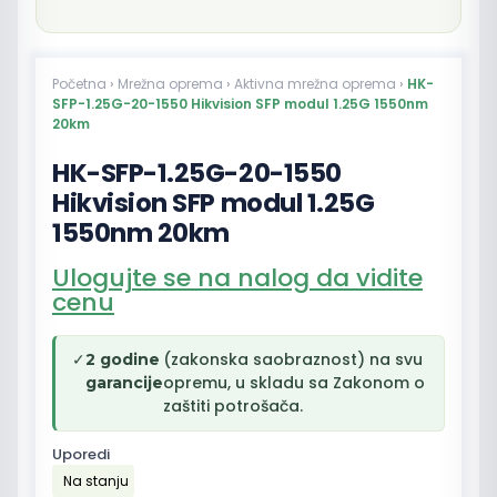
Početna
›
Mrežna oprema
›
Aktivna mrežna oprema
›
HK-
SFP-1.25G-20-1550 Hikvision SFP modul 1.25G 1550nm
20km
HK-SFP-1.25G-20-1550
Hikvision SFP modul 1.25G
1550nm 20km
Ulogujte se na nalog da vidite
cenu
✓
(zakonska saobraznost) na svu
2 godine
opremu, u skladu sa Zakonom o
garancije
zaštiti potrošača.
Uporedi
Na stanju