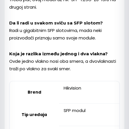
drugoj strani.
Da li radi u svakom sviču sa SFP slotom?
Radi u gigabitnim SFP slotovima, mada neki
proizvođači priznaju samo svoje module.
Koja je razlika između jednog i dva vlakna?
Ovde jedno vlakno nosi oba smera, a dvovlaknasti
traži po vlakno za svaki smer.
Hikvision
Brend
SFP modul
Tip uređaja