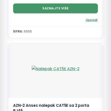
SAZNAJTE VIŠE
Uporedi
ŠIFRA:
6955
AZN-2 Ansec nalepak CAT5E sa 2 porta
RJ45