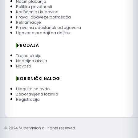
Način plaćanja
Politika privatnosti
Korišćenje i kupovina
Prava i obaveze potrošača
Reklamacije
Pravo na odustanak od ugovora
Ugovor o prodaji na daljinu
PRODAJA
Trajna akcija
Nedeljna akcija
Novosti
KORISNIČKI NALOG
Ulogujte se ovde
Zaboravljena lozinka
Registracija
© 2024 SuperVision all rights reserved.