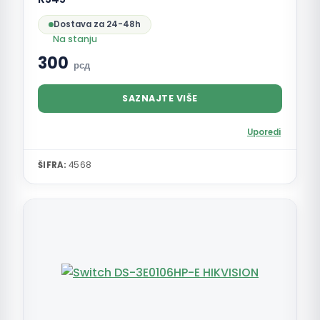
Dostava za 24-48h
Na stanju
300
рсд
SAZNAJTE VIŠE
Uporedi
ŠIFRA:
4568