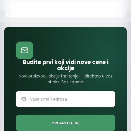
Budite prvi koji vidi nove cene i
akcije
Novi proizvodi, akcije i sniženja — direktno u vaš
inboks. Bez spama.