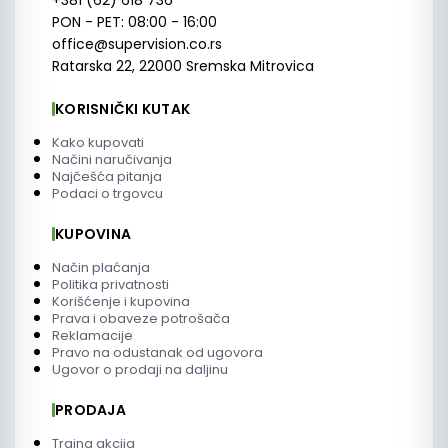
+381 (62) 618 736
PON - PET: 08:00 - 16:00
office@supervision.co.rs
Ratarska 22, 22000 Sremska Mitrovica
KORISNIČKI KUTAK
Kako kupovati
Načini naručivanja
Najčešća pitanja
Podaci o trgovcu
KUPOVINA
Način plaćanja
Politika privatnosti
Korišćenje i kupovina
Prava i obaveze potrošača
Reklamacije
Pravo na odustanak od ugovora
Ugovor o prodaji na daljinu
PRODAJA
Trajna akcija