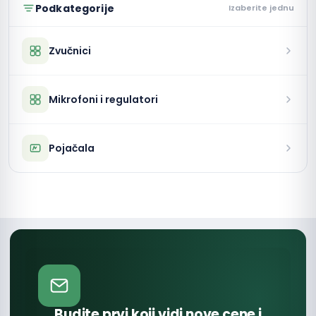
Podkategorije
Izaberite jednu
Zvučnici
Mikrofoni i regulatori
Pojačala
Budite prvi koji vidi nove cene i