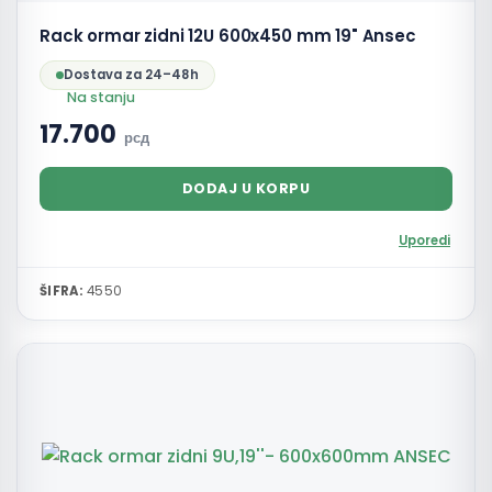
Rack ormar zidni 12U 600x450 mm 19" Ansec
Dostava za 24–48h
Na stanju
17.700
рсд
DODAJ U KORPU
Uporedi
ŠIFRA:
4550