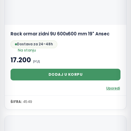
Rack ormar zidni 9U 600x600 mm 19" Ansec
Dostava za 24–48h
Na stanju
17.200
рсд
DODAJ U KORPU
Uporedi
ŠIFRA:
4549