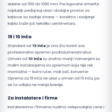
dubine od 300 do 1000 mm. Pre kupovine izmerite
najdublji uređaj koji ulazi i dodajte prostor za
kablove sa zadnje strane — konektor i savijanje
kabla traže još nekoliko centimetara.
19 i 10 inča
Standard od
je ono što koristi sva
19 inča
profesionalna oprema i podrazumevani izbor.
Ormani od
su znatno manji i namenjeni su
10 inča
malim instalacijama sa opremom koja nije rek
montažna — kućni ruter, mali svič, konverter.
Oprema za 19 inča ne ulazi u orman od 10 inča, pa
se ta odluka ne menja kasnije.
Za instalatere i firme
Instalaterima i firmama nudimo veleprodajne cene i