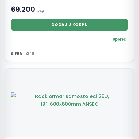
69.200
рсд
DODAJ U KORPU
Uporedi
ŠIFRA:
5346