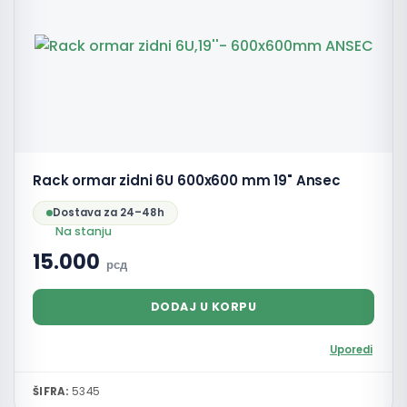
Rack ormar zidni 6U 600x600 mm 19" Ansec
Dostava za 24–48h
Na stanju
15.000
рсд
DODAJ U KORPU
Uporedi
ŠIFRA:
5345