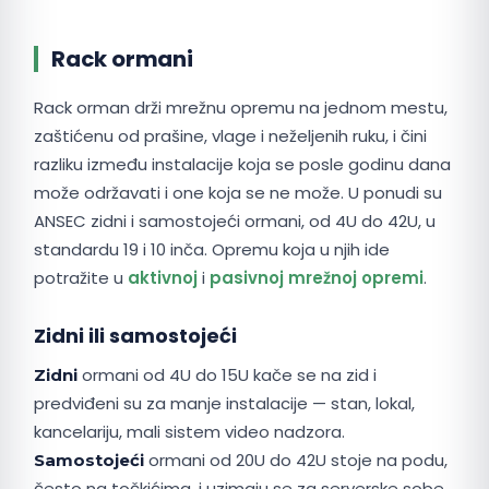
Rack ormani
Rack orman drži mrežnu opremu na jednom mestu,
zaštićenu od prašine, vlage i neželjenih ruku, i čini
razliku između instalacije koja se posle godinu dana
može održavati i one koja se ne može. U ponudi su
ANSEC zidni i samostojeći ormani, od 4U do 42U, u
standardu 19 i 10 inča. Opremu koja u njih ide
potražite u
aktivnoj
i
pasivnoj mrežnoj opremi
.
Zidni ili samostojeći
ormani od 4U do 15U kače se na zid i
Zidni
predviđeni su za manje instalacije — stan, lokal,
kancelariju, mali sistem video nadzora.
ormani od 20U do 42U stoje na podu,
Samostojeći
često na točkićima, i uzimaju se za serverske sobe,