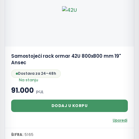
Samostojeći rack ormar 42U 800x800 mm 19"
Ansec
Dostava za 24–48h
Na stanju
91.000
рсд
DODAJ U KORPU
Uporedi
ŠIFRA:
5165