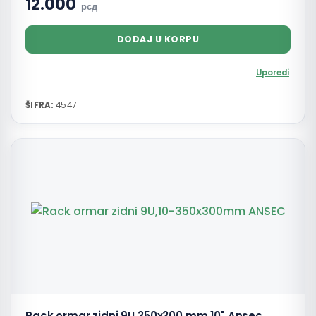
12.000
рсд
DODAJ U KORPU
Uporedi
ŠIFRA:
4547
Rack ormar zidni 9U 350x300 mm 10" Ansec