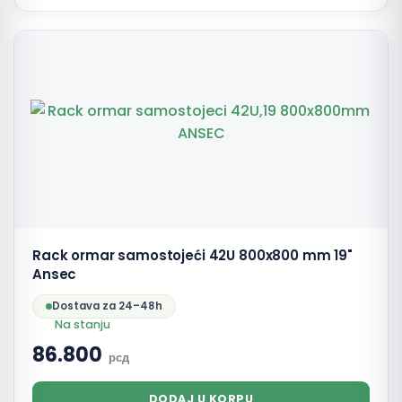
Rack ormar samostojeći 42U 800x800 mm 19"
Ansec
Dostava za 24–48h
Na stanju
86.800
рсд
DODAJ U KORPU