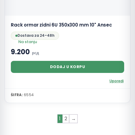
Rack ormar zidni 6U 350x300 mm 10" Ansec
Dostava za 24–48h
Na stanju
9.200
рсд
DODAJ U KORPU
Uporedi
ŠIFRA:
6554
1
2
→