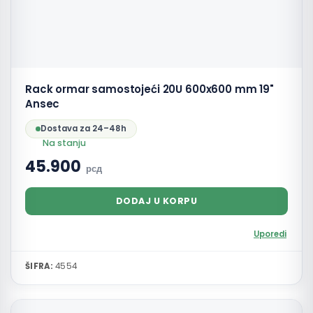
Rack ormar samostojeći 20U 600x600 mm 19"
Ansec
Dostava za 24–48h
Na stanju
45.900
рсд
DODAJ U KORPU
Uporedi
ŠIFRA:
4554