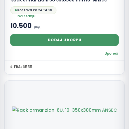
Dostava za 24–48h
Na stanju
10.500
рсд
DODAJ U KORPU
Uporedi
ŠIFRA:
6555