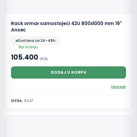
Rack ormar samostojeći 42U 800x1000 mm 19"
Ansec
Dostava za 24–48h
Na stanju
105.400
рсд
DODAJ U KORPU
Uporedi
ŠIFRA:
5347