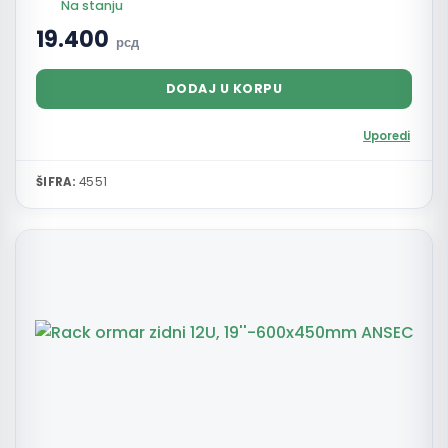
Na stanju
19.400
рсд
DODAJ U KORPU
Uporedi
ŠIFRA:
4551