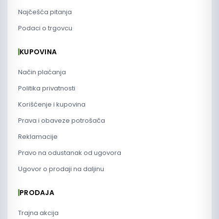
Najčešća pitanja
Podaci o trgovcu
KUPOVINA
Način plaćanja
Politika privatnosti
Korišćenje i kupovina
Prava i obaveze potrošača
Reklamacije
Pravo na odustanak od ugovora
Ugovor o prodaji na daljinu
PRODAJA
Trajna akcija