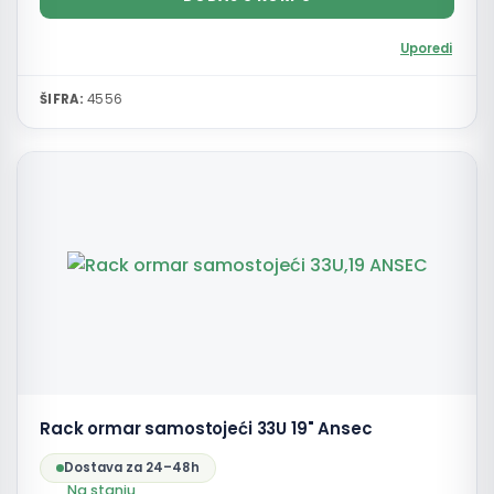
Uporedi
ŠIFRA:
4556
Rack ormar samostojeći 33U 19" Ansec
Dostava za 24–48h
Na stanju