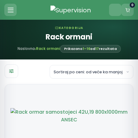
0
KATEGORIJA
Rack ormani
Naslovna
Rack ormani
Prikazano
1–16
od
17
rezultata