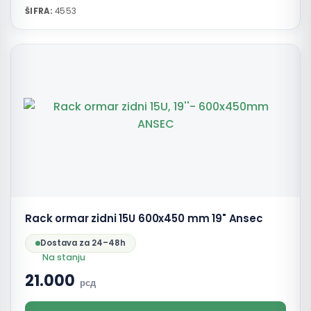
ŠIFRA:
4553
Rack ormar zidni 15U 600x450 mm 19" Ansec
Dostava za 24–48h
Na stanju
21.000
рсд