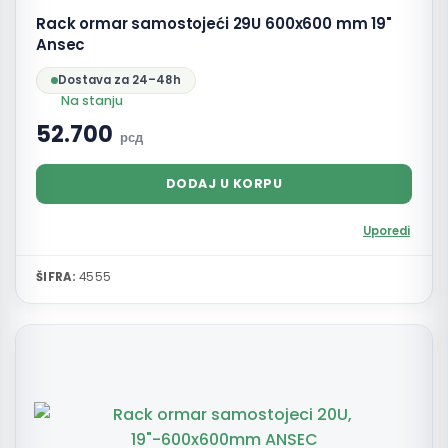
Rack ormar samostojeći 29U 600x600 mm 19"
Ansec
Dostava za 24–48h
Na stanju
52.700
рсд
DODAJ U KORPU
Uporedi
ŠIFRA:
4555