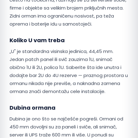
firme i objekte sa velikim brojem priključnih mesta.
Zidni orman ima ograničenu nosivost, pa teža
oprema i baterije idu u samostojeći.
Koliko U vam treba
„U" je standardna visinska jedinica, 44,45 mm.
Jedan patch panel ili svič zauzima 1U, snimač
obično 1U ili 2U, polica 1U. Saberite šta ide unutra i
dodajte bar 2U do 4U rezerve — praznog prostora u
ormanu nikada nije previše, a naknadna zamena
ormana znači demontažu cele instalacije.
Dubina ormana
Dubina je ono što se najčešće pogreši. Ormani od
450 mm dovoljni su za paneli i sviče, ali snimač,
server ili UPS traže 600 mm ili više. U ponudi su