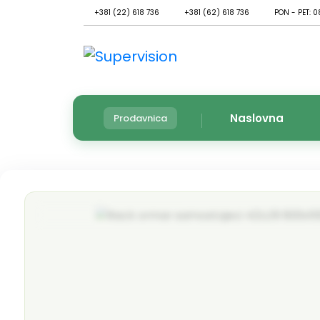
+381 (22) 618 736
+381 (62) 618 736
PON - PET: 0
Naslovna
Prodavnica