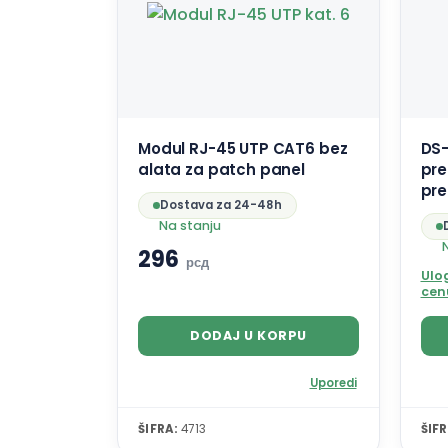
Modul RJ-45 UTP CAT6 bez
DS-
alata za patch panel
pre
pre
Dostava za 24-48h
Na stanju
296
рсд
Ulog
cen
DODAJ U KORPU
Uporedi
ŠIFRA:
4713
ŠIFR