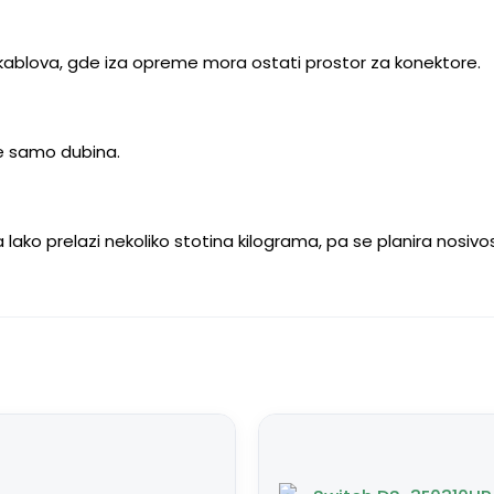
m kablova, gde iza opreme mora ostati prostor za konektore.
se samo dubina.
lako prelazi nekoliko stotina kilograma, pa se planira nosivo