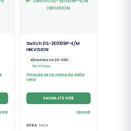
Switch DS-3E0109P-E/M
HIKVISION
Dostava za 24-48h
Na stanju
e
Ulogujte se na nalog da vidite
cenu
SAZNAJTE VIŠE
redi
Uporedi
ŠIFRA:
5834