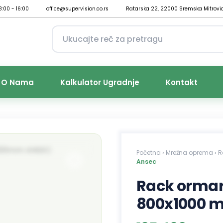
8:00 - 16:00
office@supervision.co.rs
Ratarska 22, 22000 Sremska Mitrovi
O Nama
Kalkulator Ugradnje
Kontakt
Početna
›
Mrežna oprema
›
R
Ansec
Rack ormar
800x1000 m