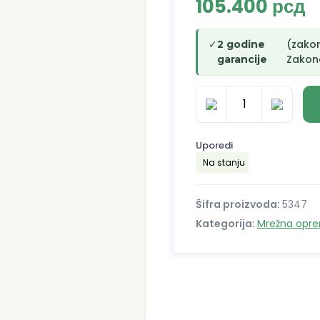
105.400
рсд
✓
(zako
2 godine
Zakono
garancije
Rack
ormar
samostojeći
Uporedi
42U
Na stanju
800x1000
mm
Šifra proizvoda:
5347
19"
Kategorija:
Mrežna opr
Ansec
količina