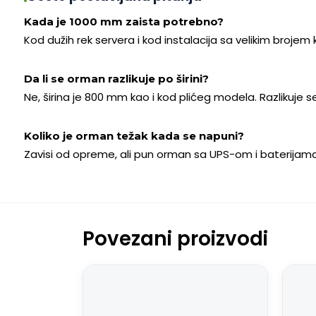
Kada je 1000 mm zaista potrebno?
Kod dužih rek servera i kod instalacija sa velikim broje
Da li se orman razlikuje po širini?
Ne, širina je 800 mm kao i kod plićeg modela. Razlikuje 
Koliko je orman težak kada se napuni?
Zavisi od opreme, ali pun orman sa UPS-om i baterijama 
Povezani proizvodi