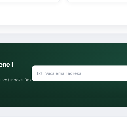
ene i
 u vaš inboks. Bez