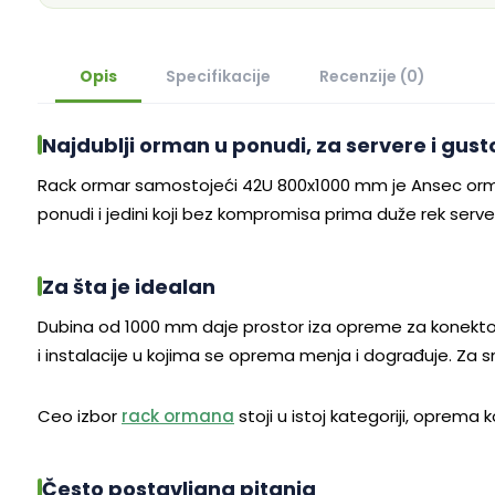
Opis
Specifikacije
Recenzije (0)
Najdublji orman u ponudi, za servere i gust
Rack ormar samostojeći 42U 800x1000 mm je Ansec orman 
ponudi i jedini koji bez kompromisa prima duže rek server
Za šta je idealan
Dubina od 1000 mm daje prostor iza opreme za konektore,
i instalacije u kojima se oprema menja i dograđuje. Za
Ceo izbor
rack ormana
stoji u istoj kategoriji, oprema k
Često postavljana pitanja