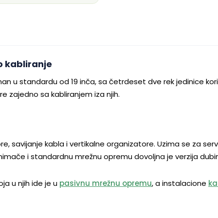
o kabliranje
u standardu od 19 inča, sa četrdeset dve rek jedinice kori
e zajedno sa kabliranjem iza njih.
 savijanje kabla i vertikalne organizatore. Uzima se za serv
 snimače i standardnu mrežnu opremu dovoljna je verzija dub
oja u njih ide je u
pasivnu mrežnu opremu
, a instalacione
ka