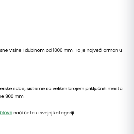
sne visine i dubinom od 1000 mm. To je najveći orman u
erske sobe, sisteme sa velikim brojem priključnih mesta
ine 800 mm.
blove
naći ćete u svojoj kategoriji.