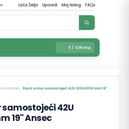
Lista Želja
Uporedi
Moj Nalog
FAQs
ca
0
/
0,00
рсд
ack ormani
›
Rack ormar samostojeći 42U 800x1000 mm 19"
 samostojeći 42U
m 19" Ansec