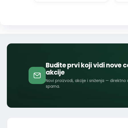
Budite prvi koji vidi nove c
akcije
Novi proizvodi, akcije i sniženja — direktno
spama.