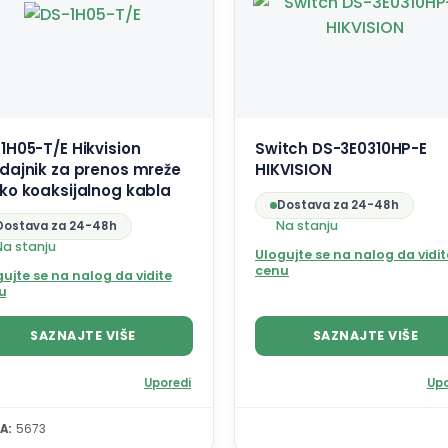
1H05-T/E Hikvision
Switch DS-3E0310HP-E
dajnik za prenos mreže
HIKVISION
ko koaksijalnog kabla
Dostava za 24-48h
Na stanju
Dostava za 24-48h
Na stanju
Ulogujte se na nalog da vidit
cenu
ujte se na nalog da vidite
u
SAZNAJTE VIŠE
SAZNAJTE VIŠE
Uporedi
Upo
A:
5673