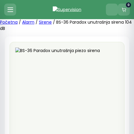
0
Početna
/
Alarm
/
Sirene
/ BS-36 Paradox unutrašnja sirena 104
dB