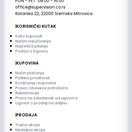
PON - PET: 08:00 - 16:00
office@supervision.co.rs
Ratarska 22, 22000 Sremska Mitrovica
KORISNIČKI KUTAK
Kako kupovati
Načini naručivanja
Najčešća pitanja
Podaci o trgovcu
KUPOVINA
Način plaćanja
Politika privatnosti
Korišćenje i kupovina
Prava i obaveze potrošača
Reklamacije
Pravo na odustanak od ugovora
Ugovor o prodaji na daljinu
PRODAJA
Trajna akcija
Nedeljna akcija