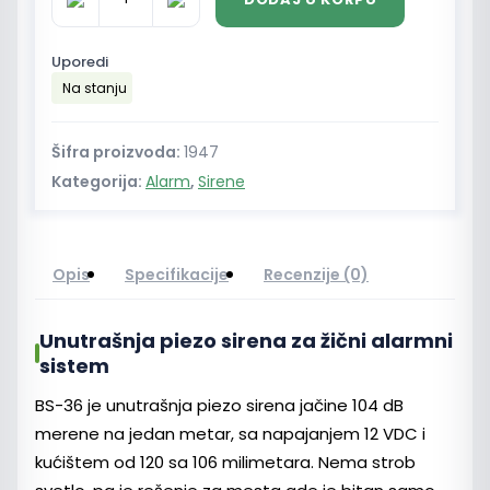
BS-
36
Paradox
Uporedi
unutrašnja
Na stanju
sirena
104
dB
Šifra proizvoda:
1947
količina
Kategorija:
Alarm
,
Sirene
Opis
Specifikacije
Recenzije (0)
Unutrašnja piezo sirena za žični alarmni
sistem
BS-36 je unutrašnja piezo sirena jačine 104 dB
merene na jedan metar, sa napajanjem 12 VDC i
kućištem od 120 sa 106 milimetara. Nema strob