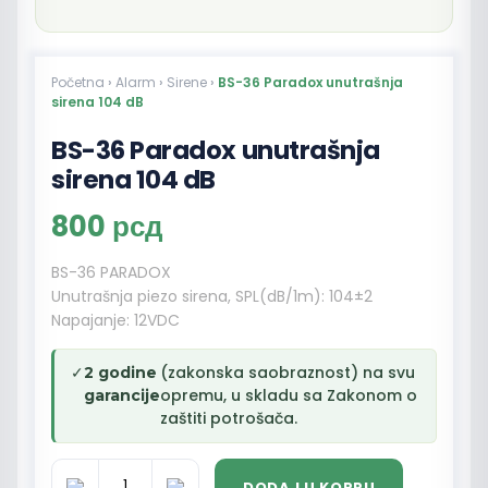
Početna
›
Alarm
›
Sirene
›
BS-36 Paradox unutrašnja
sirena 104 dB
BS-36 Paradox unutrašnja
sirena 104 dB
800
рсд
BS-36 PARADOX
Unutrašnja piezo sirena, SPL(dB/1m): 104±2
Napajanje: 12VDC
✓
(zakonska saobraznost) na svu
2 godine
opremu, u skladu sa Zakonom o
garancije
zaštiti potrošača.
DODAJ U KORPU