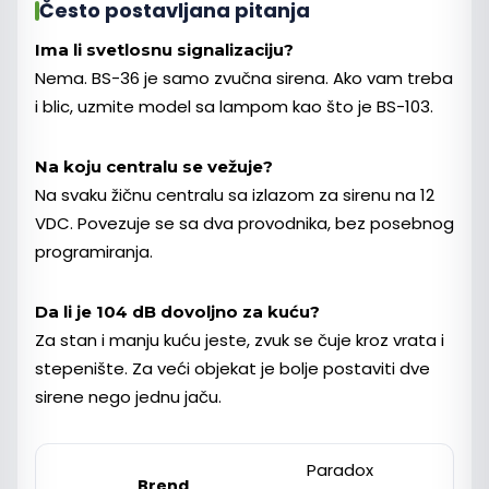
Često postavljana pitanja
Ima li svetlosnu signalizaciju?
Nema. BS-36 je samo zvučna sirena. Ako vam treba
i blic, uzmite model sa lampom kao što je BS-103.
Na koju centralu se vežuje?
Na svaku žičnu centralu sa izlazom za sirenu na 12
VDC. Povezuje se sa dva provodnika, bez posebnog
programiranja.
Da li je 104 dB dovoljno za kuću?
Za stan i manju kuću jeste, zvuk se čuje kroz vrata i
stepenište. Za veći objekat je bolje postaviti dve
sirene nego jednu jaču.
Paradox
Brend