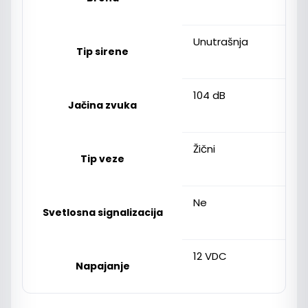
Unutrašnja
Tip sirene
104 dB
Jačina zvuka
Žični
Tip veze
Ne
Svetlosna signalizacija
12 VDC
Napajanje