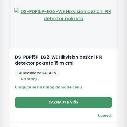
DS-PDP15P-EG2-WE Hikvision bežični PIR
detektor pokreta 15 m crni
Dostava za 24-48h
Na stanju
Ulogujte se na nalog da vidite cenu
SAZNAJTE VIŠE
Uporedi