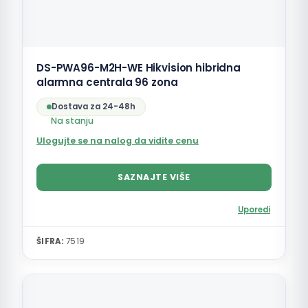
DS-PWA96-M2H-WE Hikvision hibridna
alarmna centrala 96 zona
Dostava za 24-48h
Na stanju
Ulogujte se na nalog da vidite cenu
SAZNAJTE VIŠE
Uporedi
ŠIFRA:
7519