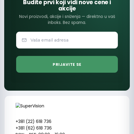
Budite prvi koji vidi nove cene i
akcije
Novi proizvodi, akcije i sniženja — direktno u vaš
inboks. Bez spama.
+381 (22) 618 736
+381 (62) 618 736