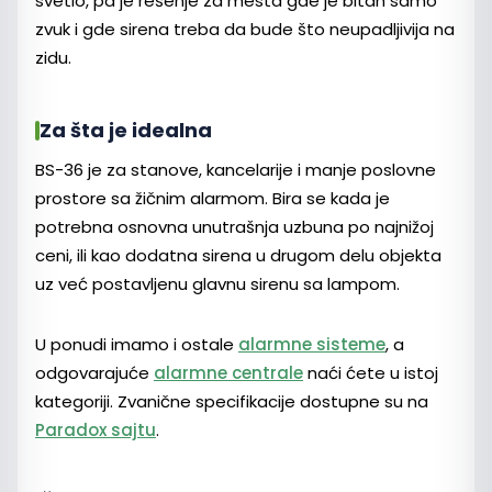
svetlo, pa je rešenje za mesta gde je bitan samo
zvuk i gde sirena treba da bude što neupadljivija na
zidu.
Za šta je idealna
BS-36 je za stanove, kancelarije i manje poslovne
prostore sa žičnim alarmom. Bira se kada je
potrebna osnovna unutrašnja uzbuna po najnižoj
ceni, ili kao dodatna sirena u drugom delu objekta
uz već postavljenu glavnu sirenu sa lampom.
U ponudi imamo i ostale
alarmne sisteme
, a
odgovarajuće
alarmne centrale
naći ćete u istoj
kategoriji. Zvanične specifikacije dostupne su na
Paradox sajtu
.