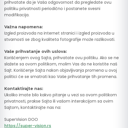
prihvatate da je Vaša odgovornost da pregledate ovu
politiku privatnosti periodično i postanete svesni
modifikacija.
Važna napomena:
Izgled proizvoda na internet stranici i izgled proizvoda u
stvarnosti se zbog kvaliteta fotografije može razlikovati.
Vaše prihvatanje ovih uslova:
Korišćenjem ovog Sajta, prihvatate ovu politiku. Ako se ne
slažete sa ovom politikom, molim Vas da ne koristite naš
Sajt. Korišćenje Sajta nakon objavljivanja promena u ovoj
politici će se smatrati kao Vaše prihvatanje tih promena.
Kontaktirajte nas:
Ukoliko imate bilo kakvo pitanje u vezi sa ovom politikom
privatnosti, prakse Sajta ili vašom interakcijom sa ovim
Sajtom, kontaktirajte nas na:
SuperVision DOO
https://super-vision.rs