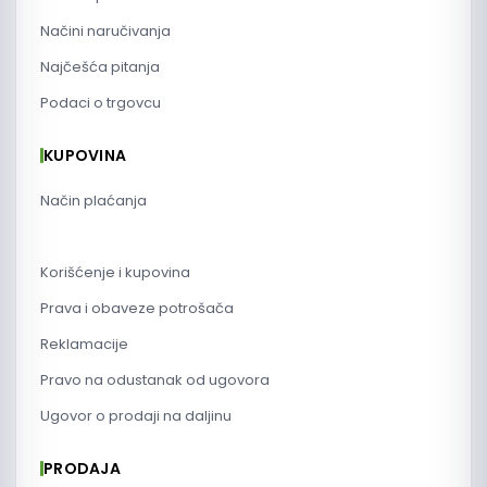
Načini naručivanja
Najčešća pitanja
Podaci o trgovcu
KUPOVINA
Način plaćanja
Politika privatnosti
Korišćenje i kupovina
Prava i obaveze potrošača
Reklamacije
Pravo na odustanak od ugovora
Ugovor o prodaji na daljinu
PRODAJA