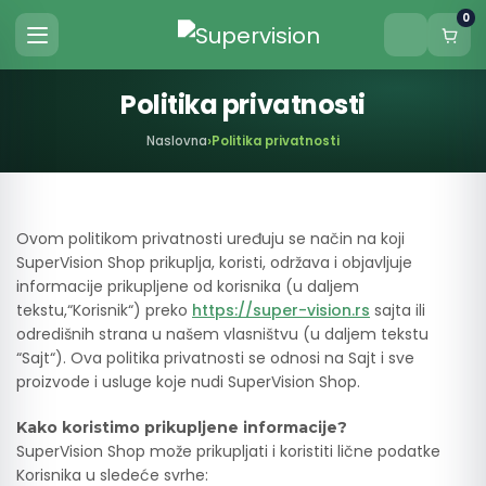
0
Politika privatnosti
Naslovna
Politika privatnosti
Ovom politikom privatnosti uređuju se način na koji
SuperVision Shop prikuplja, koristi, održava i objavljuje
informacije prikupljene od korisnika (u daljem
tekstu,“Korisnik“) preko
https://super-vision.rs
sajta ili
odredišnih strana u našem vlasništvu (u daljem tekstu
“Sajt“). Ova politika privatnosti se odnosi na Sajt i sve
proizvode i usluge koje nudi SuperVision Shop.
Kako koristimo prikupljene informacije?
SuperVision Shop može prikupljati i koristiti lične podatke
Korisnika u sledeće svrhe: