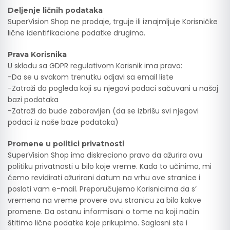
Deljenje ličnih podataka
SuperVision Shop ne prodaje, trguje ili iznajmljuje Korisničke
lične identifikacione podatke drugima.
Prava Korisnika
U skladu sa GDPR regulativom Korisnik ima pravo:
-Da se u svakom trenutku odjavi sa email liste
-Zatraži da pogleda koji su njegovi podaci sačuvani u našoj
bazi podataka
-Zatraži da bude zaboravljen (da se izbrišu svi njegovi
podaci iz naše baze podataka)
Promene u politici privatnosti
SuperVision Shop ima diskreciono pravo da ažurira ovu
politiku privatnosti u bilo koje vreme. Kada to učinimo, mi
ćemo revidirati ažurirani datum na vrhu ove stranice i
poslati vam e-mail. Preporučujemo Korisnicima da s’
vremena na vreme provere ovu stranicu za bilo kakve
promene. Da ostanu informisani o tome na koji način
štitimo lične podatke koje prikupimo. Saglasni ste i