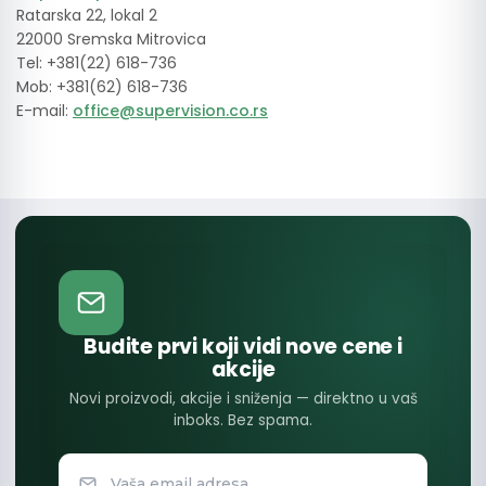
Ratarska 22, lokal 2
22000 Sremska Mitrovica
Tel: +381(22) 618-736
Mob: +381(62) 618-736
E-mail:
office@supervision.co.rs
Budite prvi koji vidi nove cene i
akcije
Novi proizvodi, akcije i sniženja — direktno u vaš
inboks. Bez spama.