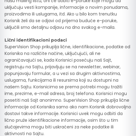
našu mailing listu, oni će dobiti e-poruke koje mogu da
uključuju vesti kompanije, informacije o novim ponudama,
proizvodima ili uslugama, itd. Ako u bilo kom trenutku
Korisnik želi da se odjavi od prijema buduće e-poruke,
uključili smo detaljnu odjavu na dno svakog e-maila.
Lični identifikacioni podaci
SuperVision Shop prikuplja lične, identifikacione, podatke od
Korisnika na različite načine, uključujući, ali ne
ograničavajući se, kada Korisnici posećuju naš Sajt,
registruju na Sajtu, prijavljuju se na newsletter, webinar,
popunjavaju formular, a u vezi sa drugim aktivnostima,
uslugama, funkcijama ili resursima koji su dostupni na
našem Sajtu. Korisnicima se prema potrebi mogu tražiti
ime, prezime, e-mail adresa, broj telefona. Korisnici mogu
posetiti naš Sajt anonimno. SuperVision Shop prikuplja lične
informacije od Korisnika samo ako nam Korisnik dobrovoljno
dostavi takve informacije. Korisnici uvek mogu odbiti da
lično pruže identifikacione informacije, osim što u tim
slučajevima mogu biti uskraćeni za neke podatke ili
aktivnosti na Sajtu.