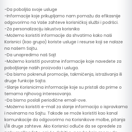
-Da poboljša svoje usluge
-Informacije koje prikupljamo nam pomažu da efikasnije
odgovorimo na Vaše zahteve korisničkoj službi i podršci.
-Za personalizaciju iskustva korisnika
-Možemo koristiti informacije da shvatimo kako naši
Korisnici (kao grupa) koriste usluge i resurse koji se nalaze
na našem Sajtu.
-Da unapredimo naš Sajt
-Možemo koristiti povratne informacije koje navedete za
poboljšanje naših proizvoda i usluga.
-Da bismo pokrenuli promocije, takmičenja, istraživanja ili
druge funkcije Sajta.
-Slanje Korisnicima informacije koje su pristali da prime o
temama njihovog interesovanja.
-Da bismo poslali periodične email-ove.
-Možemo koristiti e-mail za slanje informacija o ispravkama
i novinama na Sajtu. Takođe se može koristiti kao kanal
komunikacije da odgovorimo na Korisnikove molbe, pitanja
i/ili druge zahteve. Ako Korisnici odluče da se opredele za