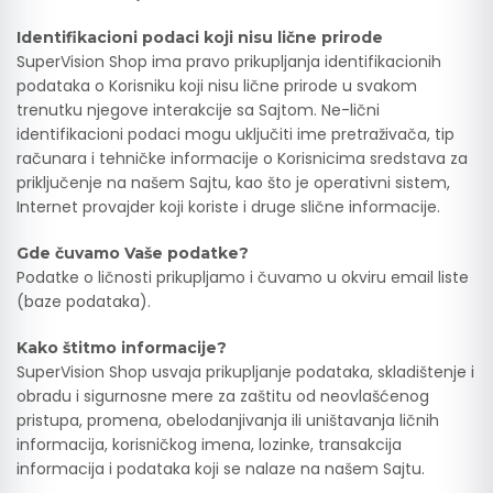
Identifikacioni podaci koji nisu lične prirode
SuperVision Shop ima pravo prikupljanja identifikacionih
podataka o Korisniku koji nisu lične prirode u svakom
trenutku njegove interakcije sa Sajtom. Ne-lični
identifikacioni podaci mogu uključiti ime pretraživača, tip
računara i tehničke informacije o Korisnicima sredstava za
priključenje na našem Sajtu, kao što je operativni sistem,
Internet provajder koji koriste i druge slične informacije.
Gde čuvamo Vaše podatke?
Podatke o ličnosti prikupljamo i čuvamo u okviru email liste
(baze podataka).
Kako štitmo informacije?
SuperVision Shop usvaja prikupljanje podataka, skladištenje i
obradu i sigurnosne mere za zaštitu od neovlašćenog
pristupa, promena, obelodanjivanja ili uništavanja ličnih
informacija, korisničkog imena, lozinke, transakcija
informacija i podataka koji se nalaze na našem Sajtu.