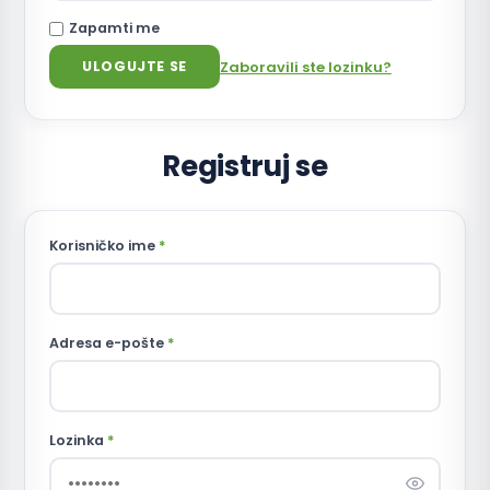
Zapamti me
Zaboravili ste lozinku?
ULOGUJTE SE
Registruj se
Korisničko ime
*
Adresa e-pošte
*
Lozinka
*