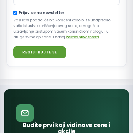
Prijavi se na newsletter
Vaši lični podaci će biti korišćeni kako bi se unapredilo
vaše iskustvo korišćenja ovog sajta, omogućilo
upravljanje pristupom vašem korisničkom nalogu i u
druge svrhe opisane u našoj
Politici privatnosti
.
REGISTRUJTE SE
Budite prvi koji vidi nove cene i
akcije