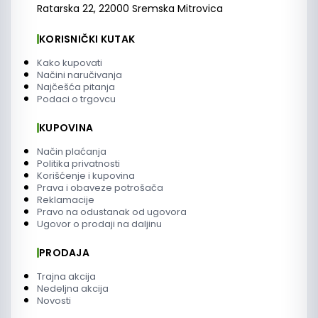
Ratarska 22, 22000 Sremska Mitrovica
KORISNIČKI KUTAK
Kako kupovati
Načini naručivanja
Najčešća pitanja
Podaci o trgovcu
KUPOVINA
Način plaćanja
Politika privatnosti
Korišćenje i kupovina
Prava i obaveze potrošača
Reklamacije
Pravo na odustanak od ugovora
Ugovor o prodaji na daljinu
PRODAJA
Trajna akcija
Nedeljna akcija
Novosti