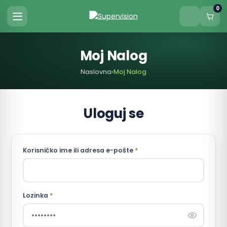
0
Moj Nalog
Naslovna
›
Moj Nalog
Uloguj se
Korisničko ime ili adresa e-pošte
*
Lozinka
*