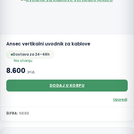
Ansec vertikalni uvodnik za kablove
Dostava za 24–48h
Na stanju
8.600
рсд
DODAJ U KORPU
Uporedi
ŠIFRA:
6889