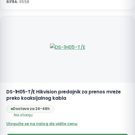
ŠIFRA:
6558
DS-1H05-T/E Hikvision predajnik za prenos mreže
preko koaksijalnog kabla
Dostava za 24-48h
Na stanju
Ulogujte se na nalog da vidite cenu