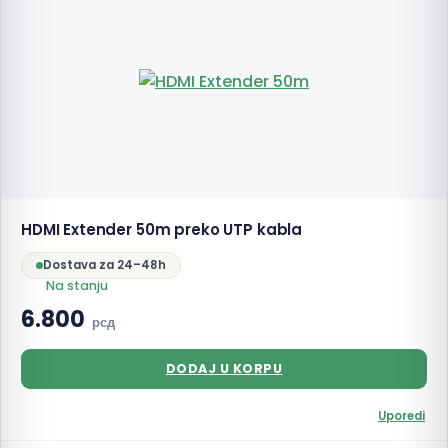
HDMI Extender 50m preko UTP kabla
Dostava za 24–48h
Na stanju
6.800
рсд
DODAJ U KORPU
Uporedi