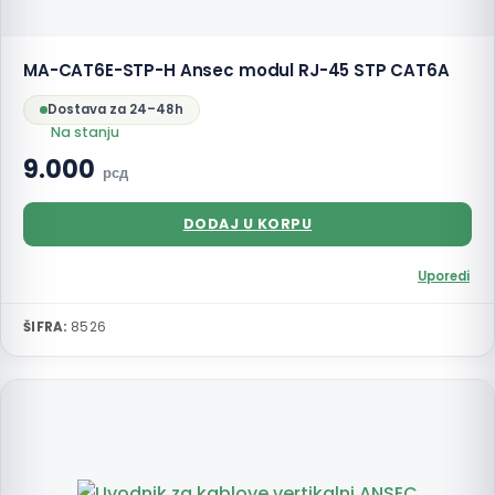
MA-CAT6E-STP-H Ansec modul RJ-45 STP CAT6A
Dostava za 24–48h
Na stanju
9.000
рсд
DODAJ U KORPU
Uporedi
ŠIFRA:
8526