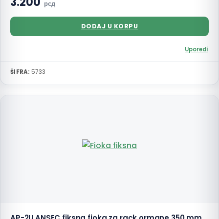
3.200
рсд
DODAJ U KORPU
Uporedi
ŠIFRA:
5733
AP-2U ANSEC fiksna fioka za rack ormane 350 mm