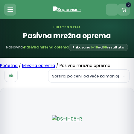
0
KATEGORIJA
Pasivna mrežna oprema
Naslovna
Pasivna mrežna oprema
Prikazano
1–16
od
66
rezultata
Početna
/
Mrežna oprema
/ Pasivna mrežna oprema