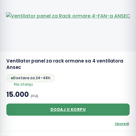
Ventilator panel za rack ormane sa 4 ventilatora
Ansec
Dostava za 24–48h
Na stanju
15.000
рсд
DODAJ U KORPU
Uporedi