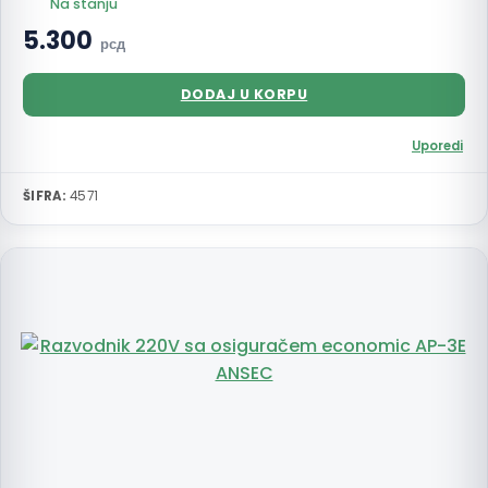
Na stanju
5.300
рсд
DODAJ U KORPU
Uporedi
ŠIFRA:
4571