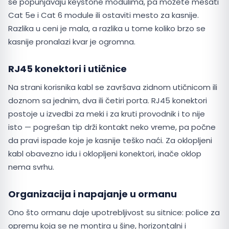
se popunjavaju keystone modulima, pa možete mešati
Cat 5e i Cat 6 module ili ostaviti mesto za kasnije.
Razlika u ceni je mala, a razlika u tome koliko brzo se
kasnije pronalazi kvar je ogromna.
RJ45 konektori i utičnice
Na strani korisnika kabl se završava zidnom utičnicom ili
doznom sa jednim, dva ili četiri porta. RJ45 konektori
postoje u izvedbi za meki i za kruti provodnik i to nije
isto — pogrešan tip drži kontakt neko vreme, pa počne
da pravi ispade koje je kasnije teško naći. Za oklopljeni
kabl obavezno idu i oklopljeni konektori, inače oklop
nema svrhu.
Organizacija i napajanje u ormanu
Ono što ormanu daje upotrebljivost su sitnice: police za
opremu koja se ne montira u šine, horizontalni i