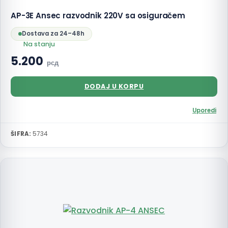
AP-3E Ansec razvodnik 220V sa osiguračem
Dostava za 24–48h
Na stanju
5.200
рсд
DODAJ U KORPU
Uporedi
ŠIFRA:
5734