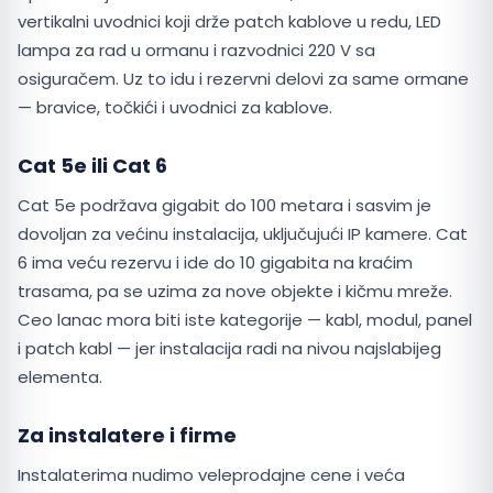
vertikalni uvodnici koji drže patch kablove u redu, LED
lampa za rad u ormanu i razvodnici 220 V sa
osiguračem. Uz to idu i rezervni delovi za same ormane
— bravice, točkići i uvodnici za kablove.
Cat 5e ili Cat 6
Cat 5e podržava gigabit do 100 metara i sasvim je
dovoljan za većinu instalacija, uključujući IP kamere. Cat
6 ima veću rezervu i ide do 10 gigabita na kraćim
trasama, pa se uzima za nove objekte i kičmu mreže.
Ceo lanac mora biti iste kategorije — kabl, modul, panel
i patch kabl — jer instalacija radi na nivou najslabijeg
elementa.
Za instalatere i firme
Instalaterima nudimo veleprodajne cene i veća