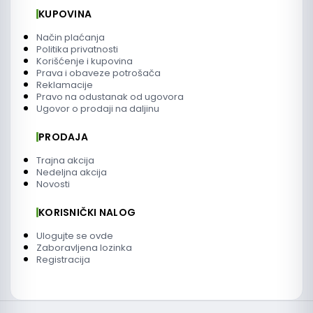
KUPOVINA
Način plaćanja
Politika privatnosti
Korišćenje i kupovina
Prava i obaveze potrošača
Reklamacije
Pravo na odustanak od ugovora
Ugovor o prodaji na daljinu
PRODAJA
Trajna akcija
Nedeljna akcija
Novosti
KORISNIČKI NALOG
Ulogujte se ovde
Zaboravljena lozinka
Registracija