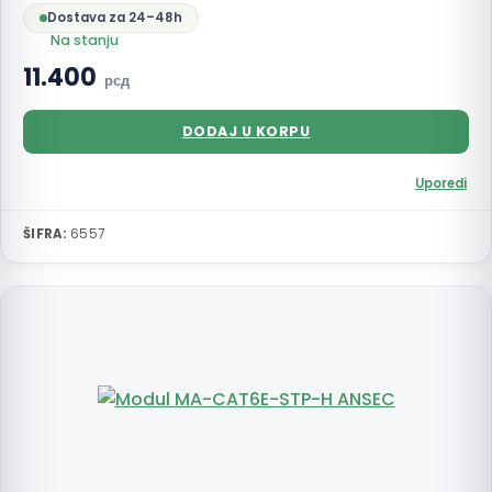
Dostava za 24–48h
Na stanju
11.400
рсд
DODAJ U KORPU
Uporedi
ŠIFRA:
6557