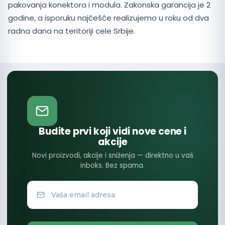
pakovanja konektora i modula. Zakonska garancija je 2
godine, a isporuku najčešće realizujemo u roku od dva
radna dana na teritoriji cele Srbije.
Budite prvi koji vidi nove cene i
akcije
Novi proizvodi, akcije i sniženja — direktno u vaš
inboks. Bez spama.