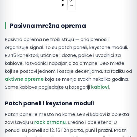
→
Pasivna mrežna oprema
Pasivna oprema ne troši struju — ona prenosi i
organizuje signal. To su patch paneli, keystone moduli,
RJ45 konektori, utičnice i dozne, police i uvodnici za
kablove, razvodnici napajanja za ormane. Deo mreže
koji se postavi jednom i ostaje decenijama, za razliku od
aktivne opreme
koja se menja svakih nekoliko godina.
Same kablove pogledajte u kategoriji
kablovi
.
Patch paneli i keystone moduli
Patch panel je mesto na kome se svi kablovi iz objekta
završavaju u
rack ormanu
, uredno i obeleženo. U
ponudi su paneli sa 12, 16 i 24 porta, puni i prazni. Prazni