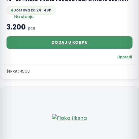
Dostava za 24–48h
Na stanju
3.200
рсд
DODAJ U KORPU
Uporedi
ŠIFRA:
4558