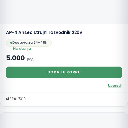
AP-4 Ansec strujni razvodnik 220V
Dostava za 24–48h
Na stanju
5.000
рсд
DODAJ U KORPU
Uporedi
ŠIFRA:
7310