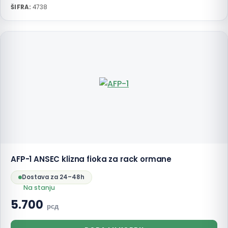
ŠIFRA:
4738
AFP-1 ANSEC klizna fioka za rack ormane
Dostava za 24–48h
Na stanju
5.700
рсд