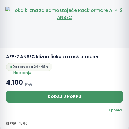
AFP-2 ANSEC klizna fioka za rack ormane
Dostava za 24–48h
Na stanju
4.100
рсд
DODAJ U KORPU
Uporedi
ŠIFRA:
4560