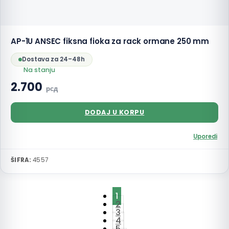
AP-1U ANSEC fiksna fioka za rack ormane 250 mm
Dostava za 24–48h
Na stanju
2.700
рсд
DODAJ U KORPU
Uporedi
ŠIFRA:
4557
1
2
3
4
5