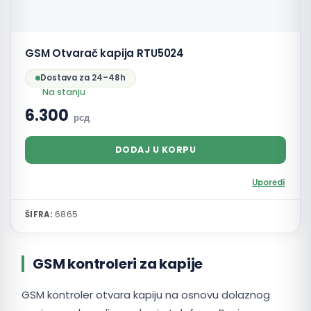
GSM Otvarač kapija RTU5024
Dostava za 24–48h
Na stanju
6.300
рсд
DODAJ U KORPU
Uporedi
ŠIFRA:
6865
GSM kontroleri za kapije
GSM kontroler otvara kapiju na osnovu dolaznog