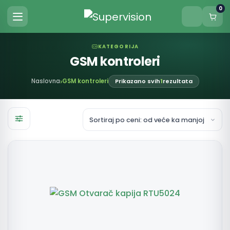
0
KATEGORIJA
GSM kontroleri
Naslovna
GSM kontroleri
Prikazano svih
1
rezultata