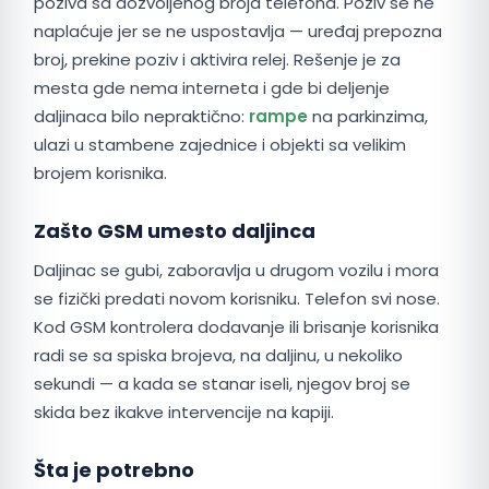
poziva sa dozvoljenog broja telefona. Poziv se ne
naplaćuje jer se ne uspostavlja — uređaj prepozna
broj, prekine poziv i aktivira relej. Rešenje je za
mesta gde nema interneta i gde bi deljenje
daljinaca bilo nepraktično:
rampe
na parkinzima,
ulazi u stambene zajednice i objekti sa velikim
brojem korisnika.
Zašto GSM umesto daljinca
Daljinac se gubi, zaboravlja u drugom vozilu i mora
se fizički predati novom korisniku. Telefon svi nose.
Kod GSM kontrolera dodavanje ili brisanje korisnika
radi se sa spiska brojeva, na daljinu, u nekoliko
sekundi — a kada se stanar iseli, njegov broj se
skida bez ikakve intervencije na kapiji.
Šta je potrebno