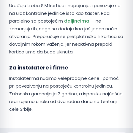
Uređaju treba SIM kartica i napajanje, i povezuje se
na ulaz kontrolne jedinice isto kao taster. Radi
paralelno sa postojećim
daljincima
— ne
zamenjuje ih, nego se dodaje kao još jedan način
otvaranja. Preporučuje se pretplatnička ili kartica sa
dovoljnim rokom važenja, jer neaktivna prepaid
kartica ume da bude ukinuta.
Za instalatere i firme
Instalaterima nudimo veleprodajne cene i pomoć
pri povezivanju na postojeću kontrolnu jedinicu.
Zakonska garancija je 2 godine, a isporuku najčešće
realizujemo u roku od dva radna dana na teritoriji
cele Srbije.