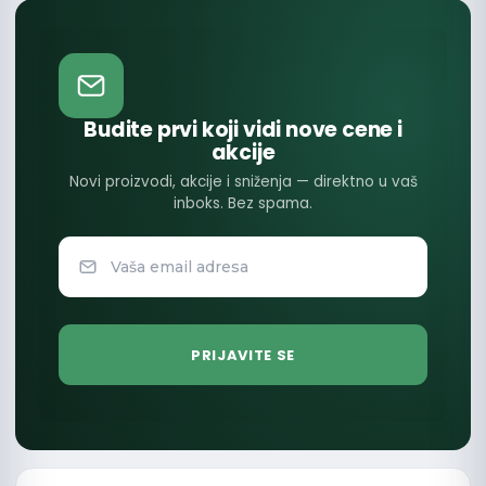
Budite prvi koji vidi nove cene i
akcije
Novi proizvodi, akcije i sniženja — direktno u vaš
inboks. Bez spama.