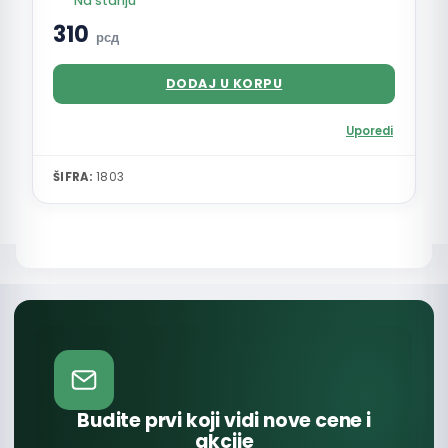
Na stanju
310
рсд
DODAJ U KORPU
Uporedi
ŠIFRA:
1803
Budite prvi koji vidi nove cene i
akcije