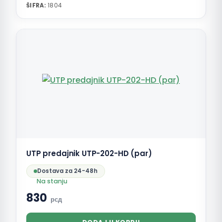
ŠIFRA:
1804
UTP predajnik UTP-202-HD (par)
Dostava za 24-48h
Na stanju
830
рсд