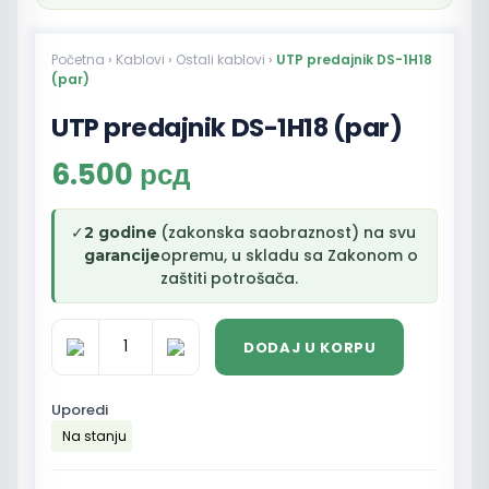
Početna
›
Kablovi
›
Ostali kablovi
›
UTP predajnik DS-1H18
(par)
UTP predajnik DS-1H18 (par)
6.500
рсд
✓
(zakonska saobraznost) na svu
2 godine
opremu, u skladu sa Zakonom o
garancije
zaštiti potrošača.
DODAJ U KORPU
UTP
predajnik
DS-
Uporedi
1H18
Na stanju
(par)
količina