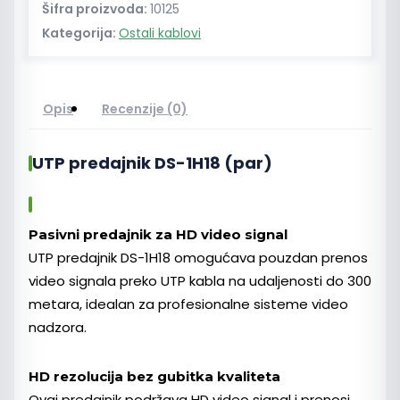
Šifra proizvoda:
10125
Kategorija:
Ostali kablovi
Opis
Recenzije (0)
UTP predajnik DS-1H18 (par)
Pasivni predajnik za HD video signal
UTP predajnik DS-1H18 omogućava pouzdan prenos
video signala preko UTP kabla na udaljenosti do 300
metara, idealan za profesionalne sisteme video
nadzora.
HD rezolucija bez gubitka kvaliteta
Ovaj predajnik podržava HD video signal i prenosi