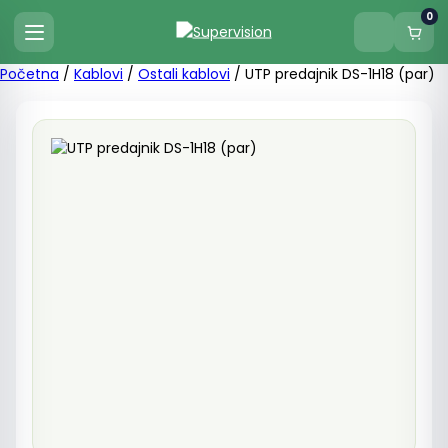
0
Početna
/
Kablovi
/
Ostali kablovi
/ UTP predajnik DS-1H18 (par)