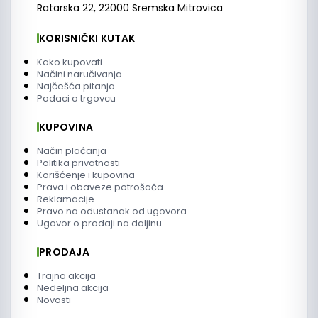
Ratarska 22, 22000 Sremska Mitrovica
KORISNIČKI KUTAK
Kako kupovati
Načini naručivanja
Najčešća pitanja
Podaci o trgovcu
KUPOVINA
Način plaćanja
Politika privatnosti
Korišćenje i kupovina
Prava i obaveze potrošača
Reklamacije
Pravo na odustanak od ugovora
Ugovor o prodaji na daljinu
PRODAJA
Trajna akcija
Nedeljna akcija
Novosti