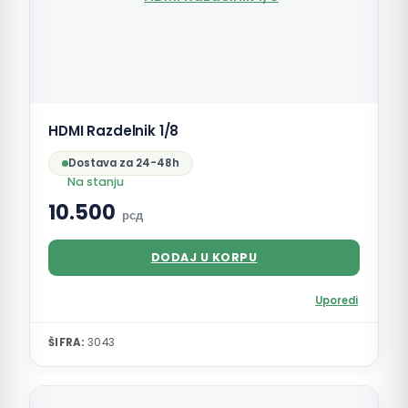
HDMI Razdelnik 1/8
Dostava za 24-48h
Na stanju
10.500
рсд
DODAJ U KORPU
Uporedi
ŠIFRA:
3043