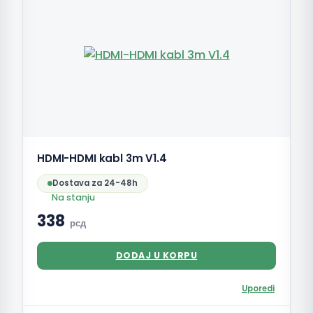
HDMI-HDMI kabl 3m V1.4
Dostava za 24-48h
Na stanju
338
рсд
DODAJ U KORPU
Uporedi