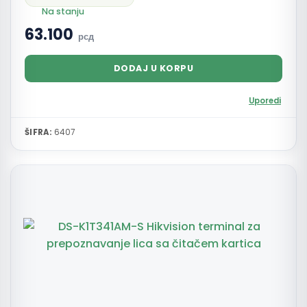
Na stanju
63.100
рсд
DODAJ U KORPU
Uporedi
ŠIFRA:
6407