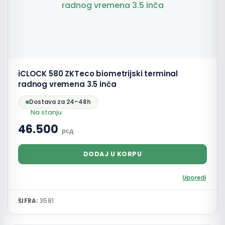
iCLOCK 580 ZKTeco biometrijski terminal
radnog vremena 3.5 inča
Dostava za 24–48h
Na stanju
46.500
рсд
DODAJ U KORPU
Uporedi
ŠIFRA:
3581