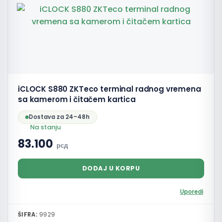
iCLOCK S880 ZKTeco terminal radnog vremena
sa kamerom i čitačem kartica
Dostava za 24–48h
Na stanju
83.100
рсд
DODAJ U KORPU
Uporedi
ŠIFRA:
9929