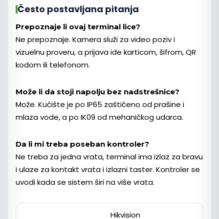
Često postavljana pitanja
Prepoznaje li ovaj terminal lice?
Ne prepoznaje. Kamera služi za video poziv i
vizuelnu proveru, a prijava ide karticom, šifrom, QR
kodom ili telefonom.
Može li da stoji napolju bez nadstrešnice?
Može. Kućište je po IP65 zaštićeno od prašine i
mlaza vode, a po IK09 od mehaničkog udarca.
Da li mi treba poseban kontroler?
Ne treba za jedna vrata, terminal ima izlaz za bravu
i ulaze za kontakt vrata i izlazni taster. Kontroler se
uvodi kada se sistem širi na više vrata.
Hikvision