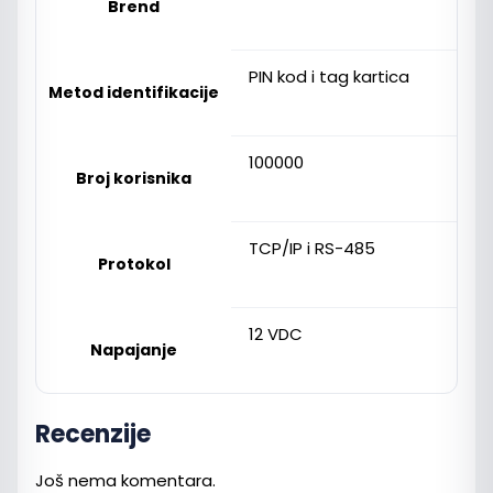
Brend
PIN kod i tag kartica
Metod identifikacije
100000
Broj korisnika
TCP/IP i RS-485
Protokol
12 VDC
Napajanje
Recenzije
Još nema komentara.