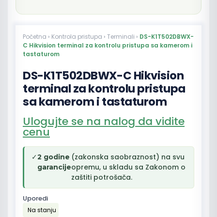
Početna
›
Kontrola pristupa
›
Terminali
›
DS-K1T502DBWX-
C Hikvision terminal za kontrolu pristupa sa kamerom i
tastaturom
DS-K1T502DBWX-C Hikvision
terminal za kontrolu pristupa
sa kamerom i tastaturom
Ulogujte se na nalog da vidite
cenu
✓
(zakonska saobraznost) na svu
2 godine
opremu, u skladu sa Zakonom o
garancije
zaštiti potrošača.
Uporedi
Na stanju