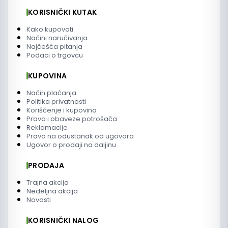
KORISNIČKI KUTAK
Kako kupovati
Načini naručivanja
Najčešća pitanja
Podaci o trgovcu
KUPOVINA
Način plaćanja
Politika privatnosti
Korišćenje i kupovina
Prava i obaveze potrošača
Reklamacije
Pravo na odustanak od ugovora
Ugovor o prodaji na daljinu
PRODAJA
Trajna akcija
Nedeljna akcija
Novosti
KORISNIČKI NALOG