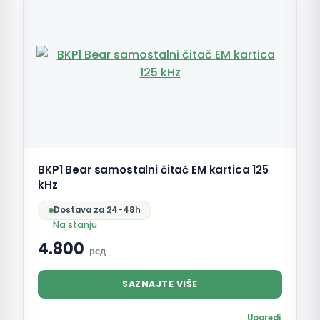
BKP1 Bear samostalni čitač EM kartica 125
kHz
Dostava za 24-48h
Na stanju
4.800
рсд
SAZNAJTE VIŠE
Uporedi