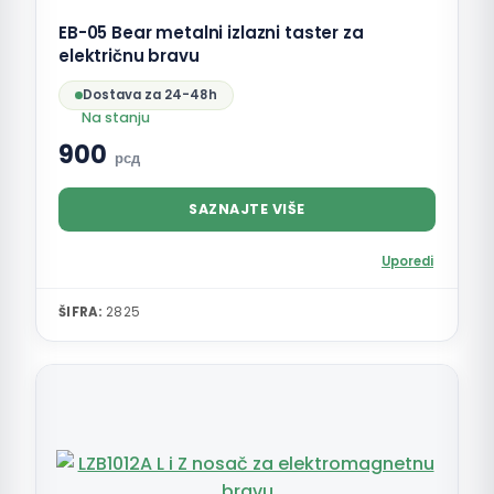
EB-05 Bear metalni izlazni taster za
električnu bravu
Dostava za 24-48h
Na stanju
900
рсд
SAZNAJTE VIŠE
Uporedi
ŠIFRA:
2825