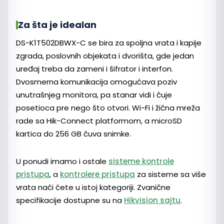
Za šta je idealan
DS-K1T502DBWX-C se bira za spoljna vrata i kapije
zgrada, poslovnih objekata i dvorišta, gde jedan
uređaj treba da zameni i šifrator i interfon.
Dvosmerna komunikacija omogućava poziv
unutrašnjeg monitora, pa stanar vidi i čuje
posetioca pre nego što otvori. Wi-Fi i žična mreža
rade sa Hik-Connect platformom, a microSD
kartica do 256 GB čuva snimke.
U ponudi imamo i ostale
sisteme kontrole
pristupa
, a
kontrolere pristupa
za sisteme sa više
vrata naći ćete u istoj kategoriji. Zvanične
specifikacije dostupne su na
Hikvision sajtu
.