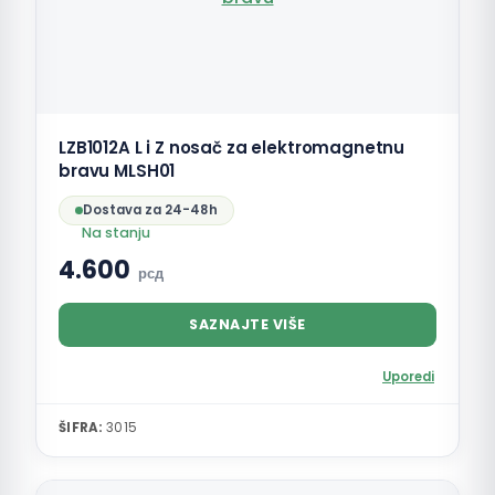
LZB1012A L i Z nosač za elektromagnetnu
bravu MLSH01
Dostava za 24-48h
Na stanju
4.600
рсд
SAZNAJTE VIŠE
Uporedi
ŠIFRA:
3015