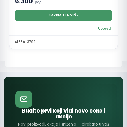
6.300
рсд
SAZNAJTE VIŠE
Uporedi
ŠIFRA:
3799
Budite prvi koji vidi nove cene i
akcije
Novi proizvodi, akcije i sniženja — direktno u vaš