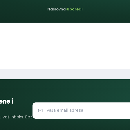
Naslovna
Uporedi
ene i
 u vaš inboks. Bez