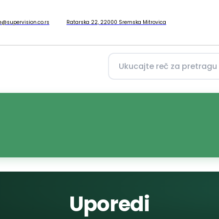
ce@supervision.co.rs
Ratarska 22, 22000 Sremska Mitrovica
Uporedi