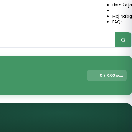
Lista Želja
Uporedi
Moj Nalog
FAQs
0
/
0,00
рсд