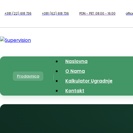
+381 (22) 618 736
+381 (62) 618 736
PON - PET: 08:00 - 16:00
offi
Naslovna
O Nama
Prodavnica
Kalkulator Ugradnje
Kontakt