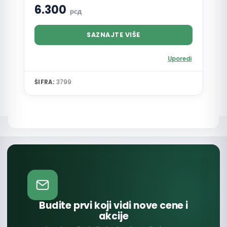
6.300
рсд
SAZNAJTE VIŠE
Uporedi
ŠIFRA:
3799
Budite prvi koji vidi nove cene i
akcije