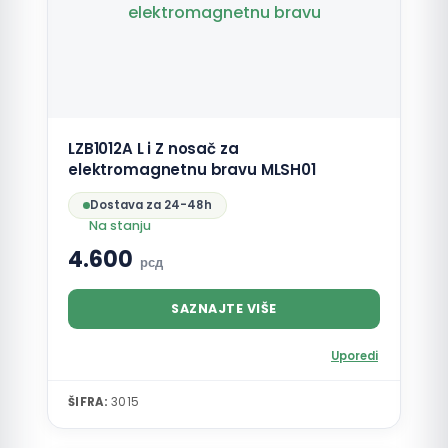
LZB1012A L i Z nosač za
elektromagnetnu bravu MLSH01
Dostava za 24-48h
Na stanju
4.600
рсд
SAZNAJTE VIŠE
Uporedi
ŠIFRA:
3015