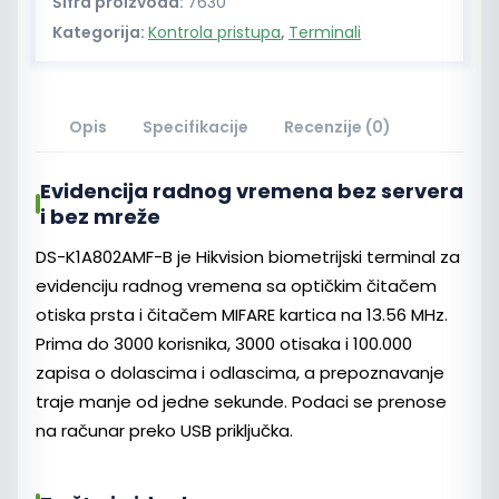
Šifra proizvoda:
7630
Kategorija:
Kontrola pristupa
,
Terminali
Opis
Specifikacije
Recenzije (0)
Evidencija radnog vremena bez servera
i bez mreže
DS-K1A802AMF-B je Hikvision biometrijski terminal za
evidenciju radnog vremena sa optičkim čitačem
otiska prsta i čitačem MIFARE kartica na 13.56 MHz.
Prima do 3000 korisnika, 3000 otisaka i 100.000
zapisa o dolascima i odlascima, a prepoznavanje
traje manje od jedne sekunde. Podaci se prenose
na računar preko USB priključka.