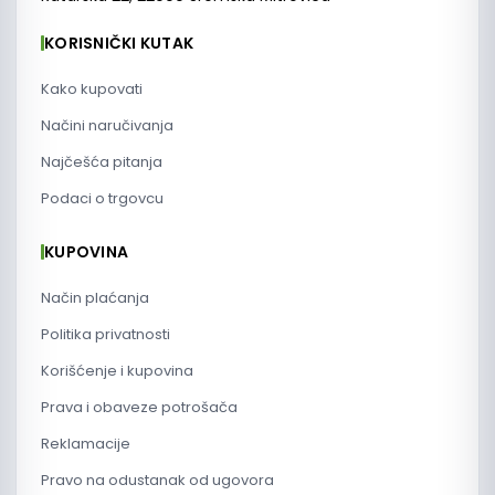
KORISNIČKI KUTAK
Kako kupovati
Načini naručivanja
Najčešća pitanja
Podaci o trgovcu
KUPOVINA
Način plaćanja
Politika privatnosti
Korišćenje i kupovina
Prava i obaveze potrošača
Reklamacije
Pravo na odustanak od ugovora