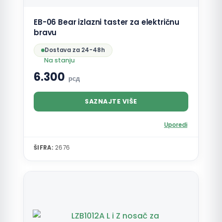
EB-06 Bear izlazni taster za električnu
bravu
Dostava za 24-48h
Na stanju
6.300
рсд
SAZNAJTE VIŠE
Uporedi
ŠIFRA:
2676