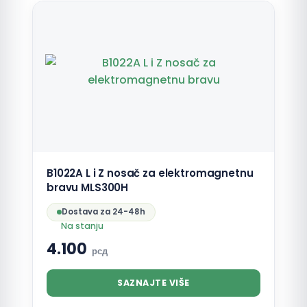
B1022A L i Z nosač za elektromagnetnu
bravu MLS300H
Dostava za 24-48h
Na stanju
4.100
рсд
SAZNAJTE VIŠE