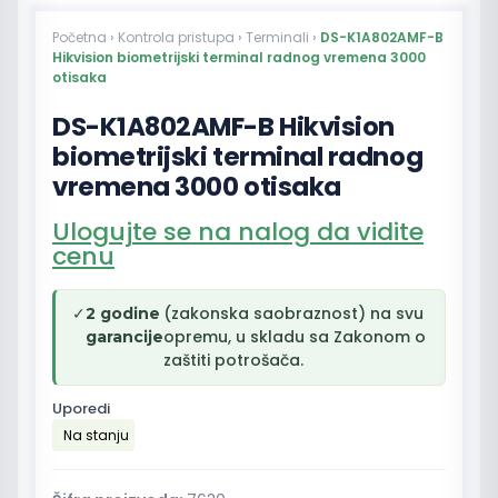
Početna
›
Kontrola pristupa
›
Terminali
›
DS-K1A802AMF-B
Hikvision biometrijski terminal radnog vremena 3000
otisaka
DS-K1A802AMF-B Hikvision
biometrijski terminal radnog
vremena 3000 otisaka
Ulogujte se na nalog da vidite
cenu
✓
(zakonska saobraznost) na svu
2 godine
opremu, u skladu sa Zakonom o
garancije
zaštiti potrošača.
Uporedi
Na stanju