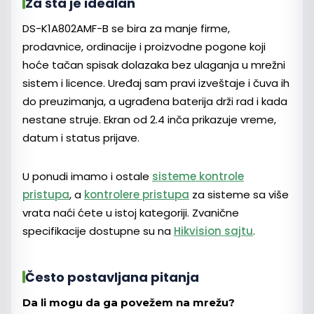
Za šta je idealan
DS-K1A802AMF-B se bira za manje firme,
prodavnice, ordinacije i proizvodne pogone koji
hoće tačan spisak dolazaka bez ulaganja u mrežni
sistem i licence. Uređaj sam pravi izveštaje i čuva ih
do preuzimanja, a ugrađena baterija drži rad i kada
nestane struje. Ekran od 2.4 inča prikazuje vreme,
datum i status prijave.
U ponudi imamo i ostale
sisteme kontrole
pristupa
, a
kontrolere pristupa
za sisteme sa više
vrata naći ćete u istoj kategoriji. Zvanične
specifikacije dostupne su na
Hikvision sajtu
.
Često postavljana pitanja
Da li mogu da ga povežem na mrežu?