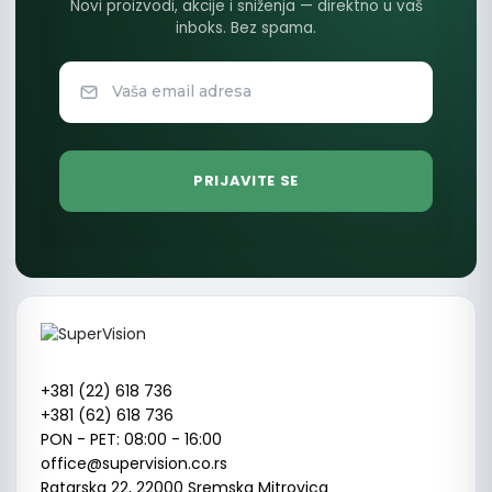
Novi proizvodi, akcije i sniženja — direktno u vaš
inboks. Bez spama.
+381 (22) 618 736
+381 (62) 618 736
PON - PET: 08:00 - 16:00
office@supervision.co.rs
Ratarska 22, 22000 Sremska Mitrovica