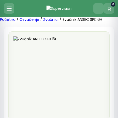
0
Početna
/
Ozvučenje
/
Zvučnici
/ Zvučnik ANSEC SPK16H