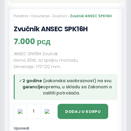
Početna
›
Ozvučenje
›
Zvučnici
›
Zvučnik ANSEC SPK16H
Zvučnik ANSEC SPK16H
7.000
рсд
ANSEC SPK16H Zvučnik
Horna 30W, za spoljnu montažu.
Dimenzije: 170*212 mm.
✓
(zakonska saobraznost) na svu
2 godine
opremu, u skladu sa Zakonom o
garancije
zaštiti potrošača.
DODAJ U KORPU
Zvučnik
ANSEC
SPK16H
Uporedi