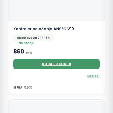
Kontroler pojačanja ANSEC V10
Dostava za 24-48h
Na stanju
860
рсд
DODAJ U KORPU
Uporedi
ŠIFRA:
5205