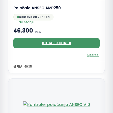
Pojačalo ANSEC AMP250
Dostava za 24-48h
Na stanju
46.300
рсд
DODAJ U KORPU
Uporedi
ŠIFRA:
4935