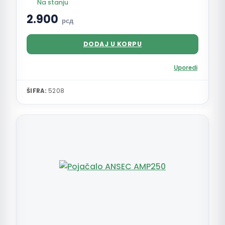
Na stanju
2.900
рсд
DODAJ U KORPU
Uporedi
ŠIFRA:
5208