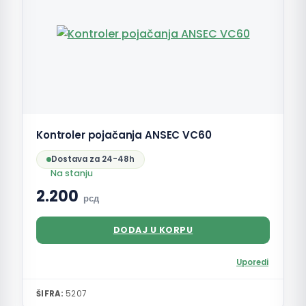
Kontroler pojačanja ANSEC VC60
Dostava za 24-48h
Na stanju
2.200
рсд
DODAJ U KORPU
Uporedi
ŠIFRA:
5207