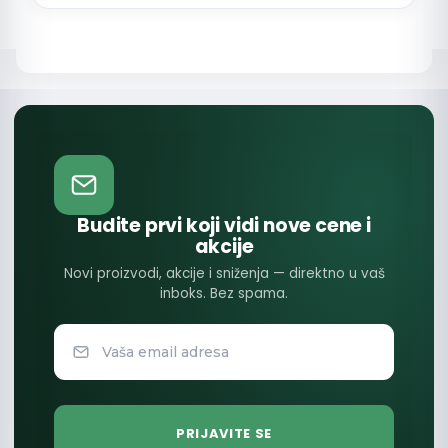
Budite prvi koji vidi nove cene i
akcije
Novi proizvodi, akcije i sniženja — direktno u vaš
inboks. Bez spama.