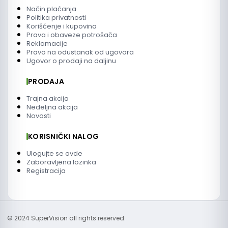
Način plaćanja
Politika privatnosti
Korišćenje i kupovina
Prava i obaveze potrošača
Reklamacije
Pravo na odustanak od ugovora
Ugovor o prodaji na daljinu
PRODAJA
Trajna akcija
Nedeljna akcija
Novosti
KORISNIČKI NALOG
Ulogujte se ovde
Zaboravljena lozinka
Registracija
© 2024 SuperVision all rights reserved.