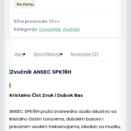
količina
Na stanju
Šifra proizvoda:
5844
Kategorija:
Ozvučenje
,
Zvučnici
Opis
Specifikacije
Recenzije (0)
Zvučnik ANSEC SPK16H
Kristalno Čist Zvuk i Dubok Bas
ANSEC SPK16H pruža izvanredno audio iskustvo sa
kristalno čistim tonovima, dubokim basom i
preciznim visokim frekvencijama, idealan za muziku,