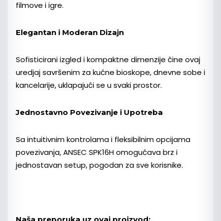
filmove i igre.
Elegantan i Moderan Dizajn
Sofisticirani izgled i kompaktne dimenzije čine ovaj
uredjaj savršenim za kućne bioskope, dnevne sobe i
kancelarije, uklapajući se u svaki prostor.
Jednostavno Povezivanje i Upotreba
Sa intuitivnim kontrolama i fleksibilnim opcijama
povezivanja, ANSEC SPK16H omogućava brz i
jednostavan setup, pogodan za sve korisnike.
Naša preporuka uz ovaj proizvod: