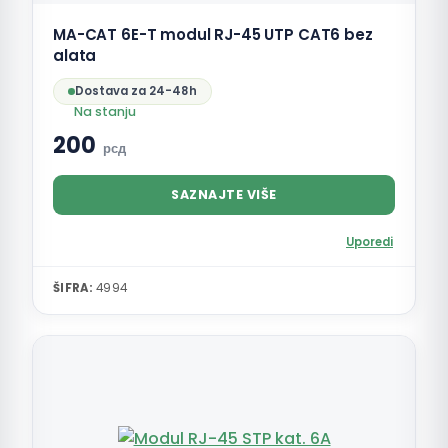
MA-CAT 6E-T modul RJ-45 UTP CAT6 bez
alata
Dostava za 24-48h
Na stanju
200
рсд
SAZNAJTE VIŠE
Uporedi
ŠIFRA:
4994