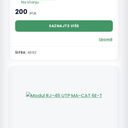
Na stanju
200
рсд
SAZNAJTE VIŠE
Uporedi
ŠIFRA:
4993