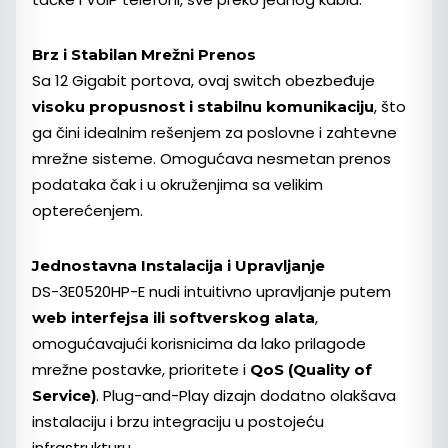
Brz i Stabilan Mrežni Prenos
Sa 12 Gigabit portova, ovaj switch obezbeđuje
, što
visoku propusnost i stabilnu komunikaciju
ga čini idealnim rešenjem za poslovne i zahtevne
mrežne sisteme. Omogućava nesmetan prenos
podataka čak i u okruženjima sa velikim
opterećenjem.
Jednostavna Instalacija i Upravljanje
DS-3E0520HP-E nudi intuitivno upravljanje putem
,
web interfejsa ili softverskog alata
omogućavajući korisnicima da lako prilagode
mrežne postavke, prioritete i
QoS (Quality of
. Plug-and-Play dizajn dodatno olakšava
Service)
instalaciju i brzu integraciju u postojeću
infrastrukturu.