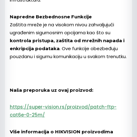
Napredne Bezbednosne Funkcije
Zaštita mreže je na visokom nivou zahvaljujući
ugrađenim sigurnosnim opcijama kao što su
kontrola pristupa, zaštita od mrežnih napada i
. Ove funkcije obezbeđuju
enkripcija podataka
pouzdanu i sigurnu komunikaciju u svakom trenutku.
Naša preporuka uz ovaj proizvod:
https://super-vision.rs/proizvod/patch-ftp-
cat6e-0-25m/
Više informacija o HIKVISION proizvodima