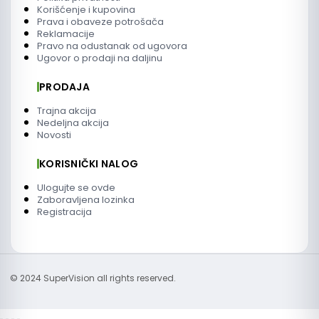
Korišćenje i kupovina
Prava i obaveze potrošača
Reklamacije
Pravo na odustanak od ugovora
Ugovor o prodaji na daljinu
PRODAJA
Trajna akcija
Nedeljna akcija
Novosti
KORISNIČKI NALOG
Ulogujte se ovde
Zaboravljena lozinka
Registracija
© 2024 SuperVision all rights reserved.