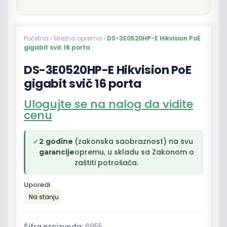
Početna
›
Mrežna oprema
›
DS-3E0520HP-E Hikvision PoE
gigabit svič 16 porta
DS-3E0520HP-E Hikvision PoE
gigabit svič 16 porta
Ulogujte se na nalog da vidite
cenu
✓
(zakonska saobraznost) na svu
2 godine
opremu, u skladu sa Zakonom o
garancije
zaštiti potrošača.
Uporedi
Na stanju
Šifra proizvoda:
6955