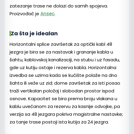
zatezanje trase ne dolazi do samih spojeva.
Proizvođač je
Ansec
.
Za šta je idealan
Horizontalni splice završetak za optički kabl 48
jezgra je bira se za nastavak i grananje kabla u
šahtu, kablovskoj kanalizaciji, na stubu i uz fasadu,
gde uz kutiju ostaje i rezerva kabla. Horizontalna
izvedba se uzima kada se kućište polaže na dno
šahta ili veže uz zid; dome završetak za isti posao
traži vertikalan položaj i slobodan prostor ispod
osnove. Kapacitet se bira prema broju vlakana u
kablu uvećanom za rezervu za kasnije odvojke, pa
verzija sa 48 jezgara pokriva magistralne nastavke;
za tanje trase postoji ista kutija za 24 jezgra.