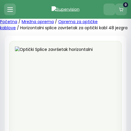
0
Početna
/
Mrežna oprema
/
Oprema za optičke
kablove
/ Horizontalni splice završetak za optički kabl 48 jezgra