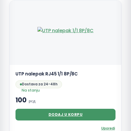
UTP nalepak RJ45 1/1 8P/8C
Dostava za 24-48h
Na stanju
100
рсд
DODAJ U KORPU
Uporedi