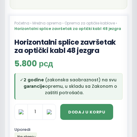
Početna
›
Mrežna oprema
›
Oprema za optičke kablove
›
Horizontalni splice završetak za optički kabl 48 jezgra
Horizontalni splice završetak
za optički kabl 48 jezgra
5.800
рсд
✓
(zakonska saobraznost) na svu
2 godine
opremu, u skladu sa Zakonom o
garancije
zaštiti potrošača.
DODAJ U KORPU
Horizontalni
splice
završetak
Uporedi
za
Na stanju