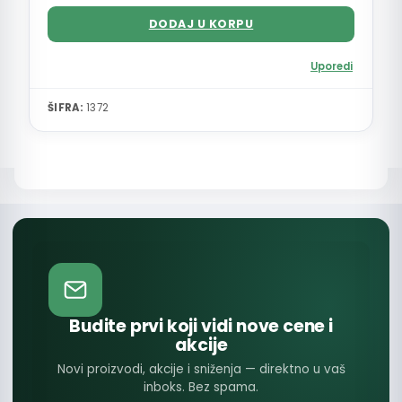
DODAJ U KORPU
Uporedi
ŠIFRA:
1372
Budite prvi koji vidi nove cene i
akcije
Novi proizvodi, akcije i sniženja — direktno u vaš
inboks. Bez spama.