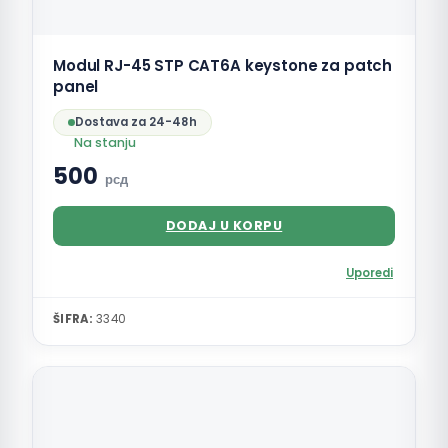
Modul RJ-45 STP CAT6A keystone za patch
panel
Dostava za 24-48h
Na stanju
500
рсд
DODAJ U KORPU
Uporedi
ŠIFRA:
3340