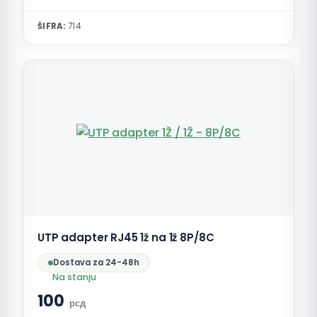
ŠIFRA:
714
UTP adapter RJ45 1ž na 1ž 8P/8C
Dostava za 24-48h
Na stanju
100
рсд