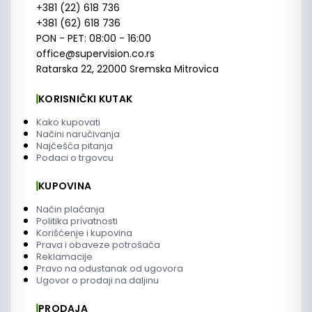
+381 (22) 618 736
+381 (62) 618 736
PON - PET: 08:00 - 16:00
office@supervision.co.rs
Ratarska 22, 22000 Sremska Mitrovica
KORISNIČKI KUTAK
Kako kupovati
Načini naručivanja
Najčešća pitanja
Podaci o trgovcu
KUPOVINA
Način plaćanja
Politika privatnosti
Korišćenje i kupovina
Prava i obaveze potrošača
Reklamacije
Pravo na odustanak od ugovora
Ugovor o prodaji na daljinu
PRODAJA