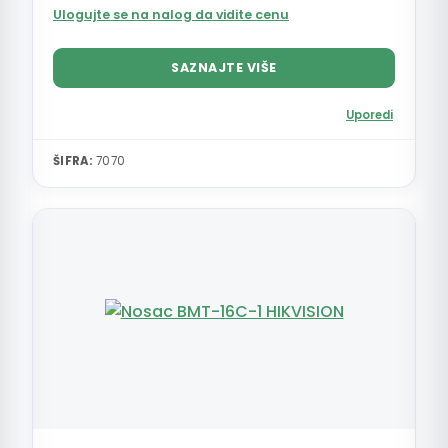
Ulogujte se na nalog da vidite cenu
SAZNAJTE VIŠE
Uporedi
ŠIFRA:
7070