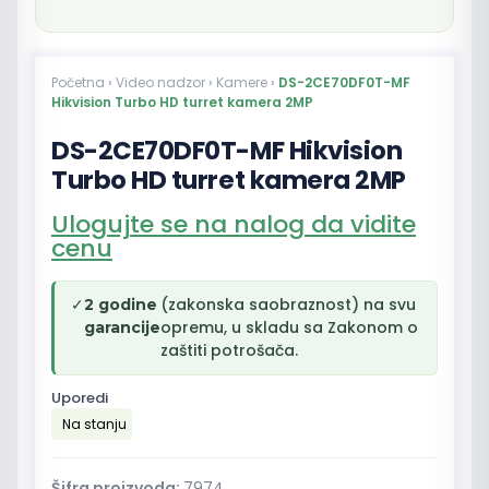
Početna
›
Video nadzor
›
Kamere
›
DS-2CE70DF0T-MF
Hikvision Turbo HD turret kamera 2MP
DS-2CE70DF0T-MF Hikvision
Turbo HD turret kamera 2MP
Ulogujte se na nalog da vidite
cenu
✓
(zakonska saobraznost) na svu
2 godine
opremu, u skladu sa Zakonom o
garancije
zaštiti potrošača.
Uporedi
Na stanju
Šifra proizvoda:
7974