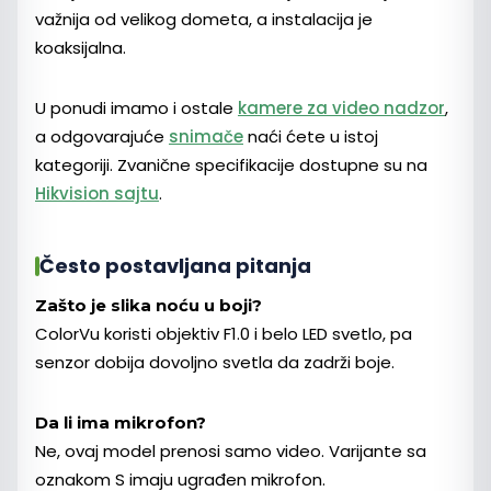
važnija od velikog dometa, a instalacija je
koaksijalna.
U ponudi imamo i ostale
kamere za video nadzor
,
a odgovarajuće
snimače
naći ćete u istoj
kategoriji. Zvanične specifikacije dostupne su na
Hikvision sajtu
.
Često postavljana pitanja
Zašto je slika noću u boji?
ColorVu koristi objektiv F1.0 i belo LED svetlo, pa
senzor dobija dovoljno svetla da zadrži boje.
Da li ima mikrofon?
Ne, ovaj model prenosi samo video. Varijante sa
oznakom S imaju ugrađen mikrofon.