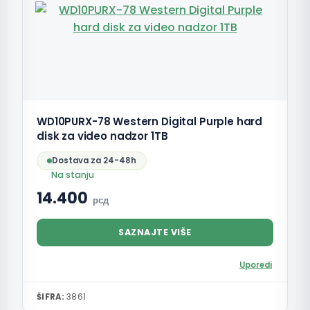
WD10PURX-78 Western Digital Purple hard
disk za video nadzor 1TB
Dostava za 24-48h
Na stanju
14.400
рсд
SAZNAJTE VIŠE
Uporedi
ŠIFRA:
3861