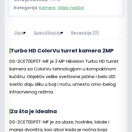
Kategorija:
Kamere
,
Video nadzor
Opis
Specifikacije
Recenzije (0)
Turbo HD ColorVu turret kamera 2MP
DS-2CE70DF0T-MF je 2 MP Hikvision Turbo HD turret
kamera sa ColorVu tehnologijom u kompaktnom
kućištu. Objektiv velike svetlosne jačine i belo LED
svetlo daju sliku u boji i noću, umesto crno-belog
infracrvenog režima.
Za šta je idealna
DS-2CE70DF0T-MF je za ulaze, hodnike, lokale i
manja dvorišta, kao izbor kada je noćna boja