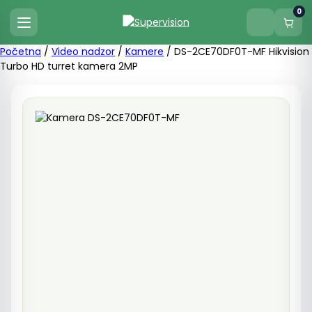
0
Početna
/
Video nadzor
/
Kamere
/ DS-2CE70DF0T-MF Hikvision
Turbo HD turret kamera 2MP