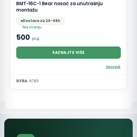
BMT-16C-1 Bear nosač za unutrašnju
montažu
Dostava za 24-48h
Na stanju
500
рсд
SAZNAJTE VIŠE
Uporedi
ŠIFRA:
6783