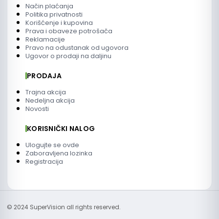
Način plaćanja
Politika privatnosti
Korišćenje i kupovina
Prava i obaveze potrošača
Reklamacije
Pravo na odustanak od ugovora
Ugovor o prodaji na daljinu
PRODAJA
Trajna akcija
Nedeljna akcija
Novosti
KORISNIČKI NALOG
Ulogujte se ovde
Zaboravljena lozinka
Registracija
© 2024 SuperVision all rights reserved.