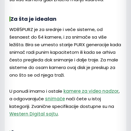
Za šta je idealan
WD85PURZ je za srednje i veće sisteme, od
šesnaest do 64 kamere, i za snimače sa više
ležišta. Bira se umesto starije PURX generacije kada
snimač radi punim kapacitetom ili kada se arhiva
često pregleda dok snimanje i dalje traje. Za male
sisteme do osam kamera ovaj disk je preskup za
ono što se od njega traži.
U ponudi imamo i ostale
kamere za video nadzor
,
a odgovarajuće
snimače
naći ćete u istoj
kategoriji. Zvanične specifikacije dostupne su na
Western Digital sajtu
.