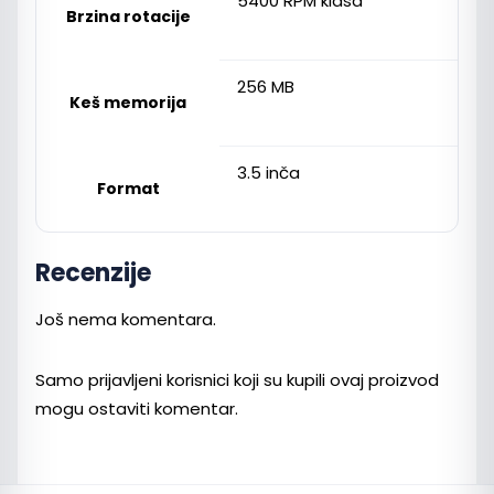
5400 RPM klasa
Brzina rotacije
256 MB
Keš memorija
3.5 inča
Format
Recenzije
Još nema komentara.
Samo prijavljeni korisnici koji su kupili ovaj proizvod
mogu ostaviti komentar.