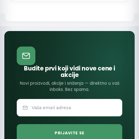
Budite prvi koji vidi nove cene i
akcije
Novi proizvodi, akcije i sniženja — direktno u vaš
inboks. Bez spama.