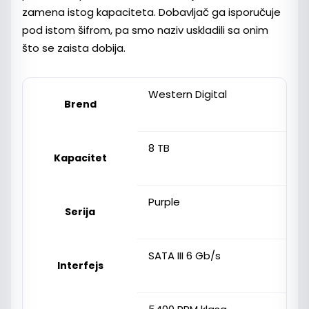
zamena istog kapaciteta. Dobavljač ga isporučuje
pod istom šifrom, pa smo naziv uskladili sa onim
što se zaista dobija.
Western Digital
Brend
8 TB
Kapacitet
Purple
Serija
SATA III 6 Gb/s
Interfejs