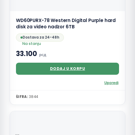
WD60PURX-78 Western Digital Purple hard
disk za video nadzor 6TB
Dostava za 24-48h
Na stanju
33.100
рсд
DODAJ U KORPU
Uporedi
ŠIFRA:
3844