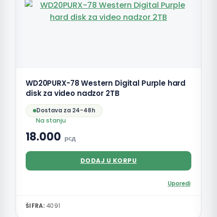
WD20PURX-78 Western Digital Purple hard
disk za video nadzor 2TB
Dostava za 24-48h
Na stanju
18.000
рсд
DODAJ U KORPU
Uporedi
ŠIFRA:
4091