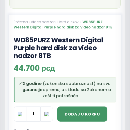
Početna
›
Video nadzor
›
Hard diskovi
›
WD85PURZ
Western Digital Purple hard disk za video nadzor 8TB
WD85PURZ Western Digital
Purple hard disk za video
nadzor 8TB
44.700
рсд
✓
(zakonska saobraznost) na svu
2 godine
opremu, u skladu sa Zakonom o
garancije
zaštiti potrošača.
DODAJ U KORPU
WD85PURZ
Western
Digital