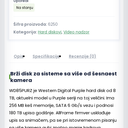
Uporedi
Purple
Na stanju
hard
disk
za
Šifra proizvoda:
6250
video
Kategorija:
Hard diskovi
,
Video nadzor
nadzor
8TB
količina
Opis
Specifikacije
Recenzije (0)
Brži disk za sisteme sa više od šesnaest
kamera
WD85PURZ je Western Digital Purple hard disk od 8
TB, aktuelni model u Purple seriji na toj veličini. Ima
256 MB keš memorije, SATA 6 Gb/s vezu i podnosi
180 TB upisa godišnje. AllFrame firmver usklađuje
upis sa snimačem, pa se pri istovremenom pisanju
sa više kamera gubi znatno manje kadrova.