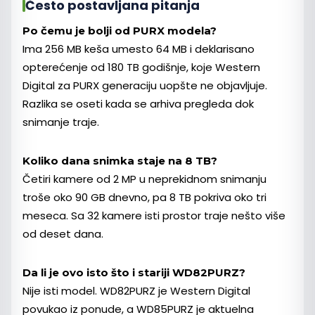
Često postavljana pitanja
Po čemu je bolji od PURX modela?
Ima 256 MB keša umesto 64 MB i deklarisano
opterećenje od 180 TB godišnje, koje Western
Digital za PURX generaciju uopšte ne objavljuje.
Razlika se oseti kada se arhiva pregleda dok
snimanje traje.
Koliko dana snimka staje na 8 TB?
Četiri kamere od 2 MP u neprekidnom snimanju
troše oko 90 GB dnevno, pa 8 TB pokriva oko tri
meseca. Sa 32 kamere isti prostor traje nešto više
od deset dana.
Da li je ovo isto što i stariji WD82PURZ?
Nije isti model. WD82PURZ je Western Digital
povukao iz ponude, a WD85PURZ je aktuelna