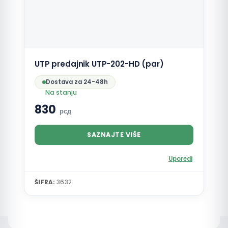
UTP predajnik UTP-202-HD (par)
Dostava za 24-48h
Na stanju
830
рсд
SAZNAJTE VIŠE
Uporedi
ŠIFRA:
3632