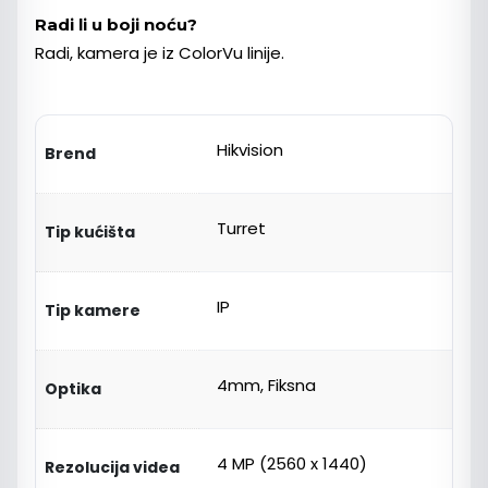
Radi li u boji noću?
Radi, kamera je iz ColorVu linije.
Hikvision
Brend
Turret
Tip kućišta
IP
Tip kamere
4mm, Fiksna
Optika
4 MP (2560 x 1440)
Rezolucija videa