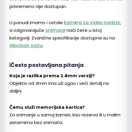
privremeno nije dostupan.
U ponudi imamo i ostale
kamera za video nadzor
,
a odgovarajuće
snimače
naći ćete u istoj
kategoriji. Zvanične specifikacije dostupne su na
Hikvision sajtu
.
Često postavljana pitanja
Koja je razlika prema 2.8mm verziji?
Objektiv od 4mm ima uži ugao i veći detalj na
daljini.
Čemu služi memorijska kartica?
Za snimanje u samoj kameri, kao rezerva ili u malim
sistemima bez snimača.