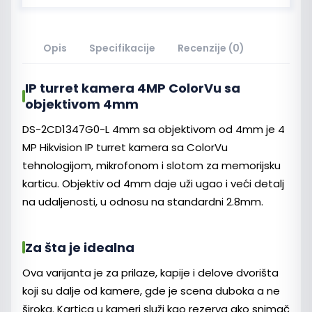
Opis
Specifikacije
Recenzije (0)
IP turret kamera 4MP ColorVu sa
objektivom 4mm
DS-2CD1347G0-L 4mm sa objektivom od 4mm je 4
MP Hikvision IP turret kamera sa ColorVu
tehnologijom, mikrofonom i slotom za memorijsku
karticu. Objektiv od 4mm daje uži ugao i veći detalj
na udaljenosti, u odnosu na standardni 2.8mm.
Za šta je idealna
Ova varijanta je za prilaze, kapije i delove dvorišta
koji su dalje od kamere, gde je scena duboka a ne
široka. Kartica u kameri služi kao rezerva ako snimač