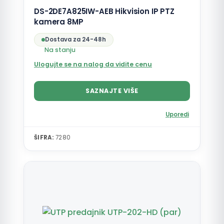
DS-2DE7A825IW-AEB Hikvision IP PTZ
kamera 8MP
Dostava za 24-48h
Na stanju
Ulogujte se na nalog da vidite cenu
SAZNAJTE VIŠE
Uporedi
ŠIFRA:
7280