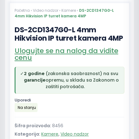
Početna
›
Video nadzor
›
Kamere
›
DS-2CD1347G0-L
4mm Hikvision IP turret kamera 4MP
DS-2CD1347G0-L 4mm
Hikvision IP turret kamera 4MP
Ulogujte se na nalog da vidite
cenu
✓
(zakonska saobraznost) na svu
2 godine
opremu, u skladu sa Zakonom o
garancije
zaštiti potrošača.
Uporedi
Na stanju
Šifra proizvoda:
8456
Kategorija:
Kamere
,
Video nadzor