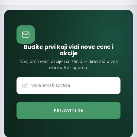
Budite prvi koji vidi nove cene i
akcije
Novi proizvodi, akcije i sniženja — direktno u vaš
inboks. Bez spama.