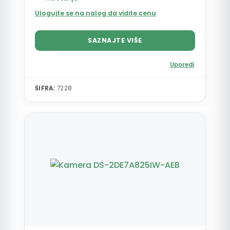
Ulogujte se na nalog da vidite cenu
SAZNAJTE VIŠE
Uporedi
ŠIFRA:
7228