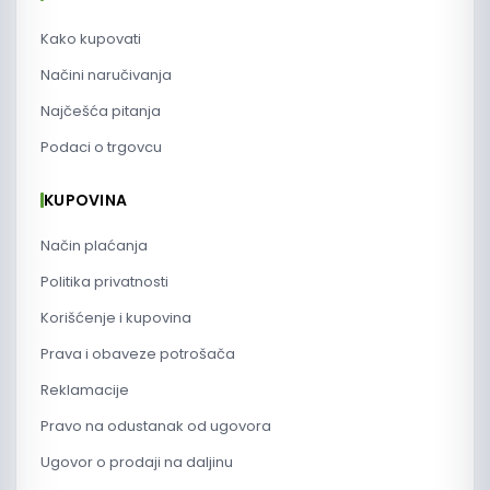
Kako kupovati
Načini naručivanja
Najčešća pitanja
Podaci o trgovcu
KUPOVINA
Način plaćanja
Politika privatnosti
Korišćenje i kupovina
Prava i obaveze potrošača
Reklamacije
Pravo na odustanak od ugovora
Ugovor o prodaji na daljinu