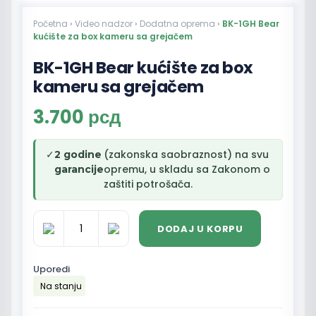
Početna
›
Video nadzor
›
Dodatna oprema
›
BK-1GH Bear
kućište za box kameru sa grejačem
BK-1GH Bear kućište za box
kameru sa grejačem
3.700
рсд
✓
(zakonska saobraznost) na svu
2 godine
opremu, u skladu sa Zakonom o
garancije
zaštiti potrošača.
DODAJ U KORPU
BK-
1GH
Bear
Uporedi
kućište
Na stanju
za
box