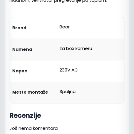
hladnom, ventilator pregrevanje po toplom.
Bear
Brend
za box kameru
Namena
230V AC
Napon
Spoljna
Mesto montaže
Recenzije
Još nema komentara.