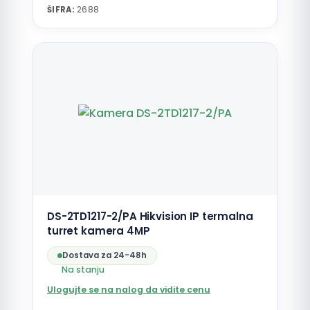
ŠIFRA:
2688
DS-2TD1217-2/PA Hikvision IP termalna
turret kamera 4MP
Dostava za 24-48h
Na stanju
Ulogujte se na nalog da vidite cenu