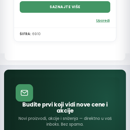
SAZNAJTE VIŠE
Uporedi
ŠIFRA:
6910
Budite prvi koji vidi nove cene i
akcije
Novi proizvodi, akcije i sniženja — direktno u vaš
inboks. Bez spama.