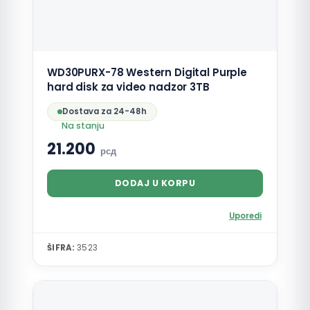
WD30PURX-78 Western Digital Purple
hard disk za video nadzor 3TB
Dostava za 24-48h
Na stanju
21.200
рсд
DODAJ U KORPU
Uporedi
ŠIFRA:
3523