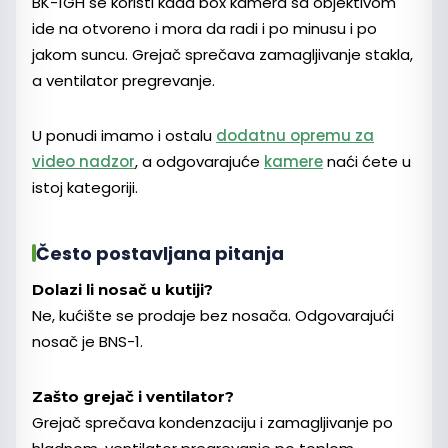
BK-1GH se koristi kada box kamera sa objektivom
ide na otvoreno i mora da radi i po minusu i po
jakom suncu. Grejač sprečava zamagljivanje stakla,
a ventilator pregrevanje.
U ponudi imamo i ostalu
dodatnu opremu za
video nadzor
, a odgovarajuće
kamere
naći ćete u
istoj kategoriji.
Često postavljana pitanja
Dolazi li nosač u kutiji?
Ne, kućište se prodaje bez nosača. Odgovarajući
nosač je BNS-1.
Zašto grejač i ventilator?
Grejač sprečava kondenzaciju i zamagljivanje po