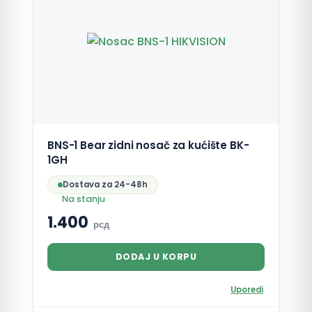
BNS-1 Bear zidni nosač za kućište BK-
1GH
Dostava za 24-48h
Na stanju
1.400
рсд
DODAJ U KORPU
Uporedi