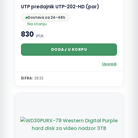
UTP predajnik UTP-202-HD (par)
Dostava za 24-48h
Na stanju
830
рсд
DODAJ U KORPU
Uporedi
ŠIFRA:
3632