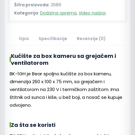
kameru
Šifra proizvoda:
2689
sa
Kategorija:
Dodatna oprema
,
Video nadzor
grejačem
količina
Opis
Specifikacije
Recenzije (0)
Kućište za box kameru sa grejačem i
ventilatorom
BK-1GH je Bear spoljno kućište za box kameru,
dimenzija 260 x 100 x 75 mm, sa grejačem i
ventilatorom na 230 V i termičkom zaštitom. Ima
štitnik od sunca i kiše, u bež boji, a nosač se kupuje
odvojeno.
Za šta se koristi