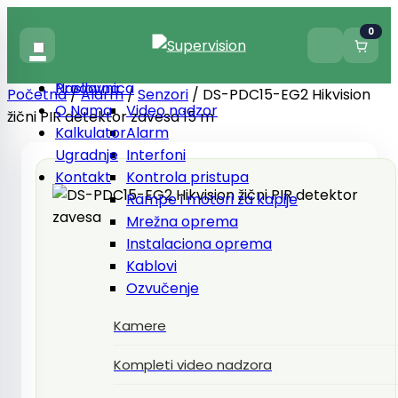
0
Prodavnica
Naslovna
Početna
/
Alarm
/
Senzori
/ DS-PDC15-EG2 Hikvision
O Nama
Video nadzor
žični PIR detektor zavesa 15 m
Kalkulator
Alarm
Ugradnje
Interfoni
Kontakt
Kontrola pristupa
Rampe i motori za kapije
Mrežna oprema
Instalaciona oprema
Kablovi
Ozvučenje
Kamere
Kompleti video nadzora