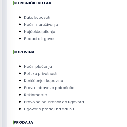
KORISNIČKI KUTAK
Kako kupovati
Načini naručivanja
Najčešća pitanja
Podaci o trgovcu
KUPOVINA
Način plaćanja
Politika privatnosti
Korišćenje i kupovina
Prava i obaveze potrošača
Reklamacije
Pravo na odustanak od ugovora
Ugovor o prodaji na daljinu
PRODAJA