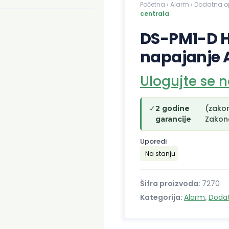
Početna
›
Alarm
›
Dodatna 
centrala
DS-PM1-D H
napajanje 
Ulogujte se 
✓
(zako
2 godine
Zakono
garancije
Uporedi
Na stanju
Šifra proizvoda:
7270
Kategorija:
Alarm
,
Doda