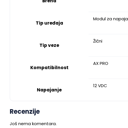
Brend
Modul za napaja
Tip uređaja
Žični
Tip veze
AX PRO
Kompatibilnost
12 VDC
Napajanje
Recenzije
Još nema komentara.