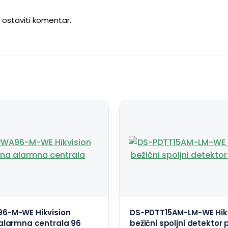
u ostaviti komentar.
6-M-WE Hikvision
DS-PDTT15AM-LM-WE Hik
alarmna centrala 96
bežični spoljni detektor