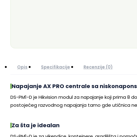
Opis
Specifikacije
Recenzije (0)
Napajanje AX PRO centrale sa niskonapons
DS-PM1-D je Hikvision modul za napajanje koji prima 8 do
postojećeg razvodnog napajanja tamo gde utičnica ne 
Za šta je idealan
DS-PM1-D je za vikendice, kontejnere, gradilišta i pomoć