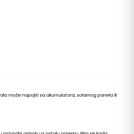
rala može napojiti sa akumulatora, solarnog panela ili
e u razvodni orman uz ostalu opremu. Bira se kada