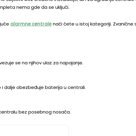
mpleta nema gde da se uključi.
ajuće
alarmne centrale
naći ćete u istoj kategoriji. Zvanične
ezuje se na njihov ulaz za napajanje.
 dalje obezbeđuje baterija u centrali.
z centralu bez posebnog nosača.