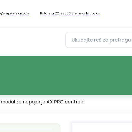
ce@supervision.co.rs
Ratarska 22, 22000 Sremska Mitrovica
 modul za napajanje AX PRO centrala