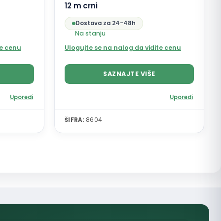
12 m crni
Dostava za 24-48h
Na stanju
te cenu
Ulogujte se na nalog da vidite cenu
SAZNAJTE VIŠE
Uporedi
Uporedi
ŠIFRA:
8604