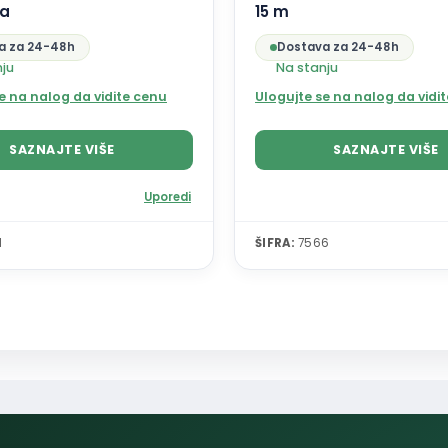
na
15 m
a za 24-48h
Dostava za 24-48h
nju
Na stanju
e na nalog da vidite cenu
Ulogujte se na nalog da vidi
SAZNAJTE VIŠE
SAZNAJTE VIŠE
Uporedi
1
ŠIFRA:
7566