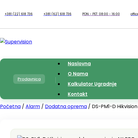
+381 (22) 618 736
+381 (62) 618 736
PON - PET: 08:00 - 16:00
offi
Naslovna
O Nama
Prodavnica
Kalkulator Ugradnje
Kontakt
Početna
/
Alarm
/
Dodatna oprema
/ DS-PM1-D Hikvision