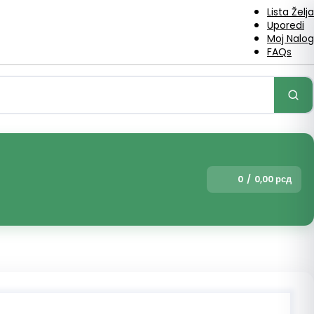
Lista Želja
Uporedi
Moj Nalog
FAQs
0
/
0,00
рсд