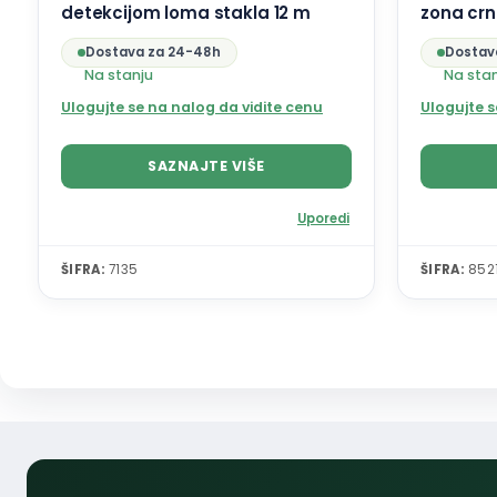
detekcijom loma stakla 12 m
zona cr
Dostava za 24-48h
Dostav
Na stanju
Na sta
Ulogujte se na nalog da vidite cenu
Ulogujte s
SAZNAJTE VIŠE
Uporedi
ŠIFRA:
7135
ŠIFRA:
852