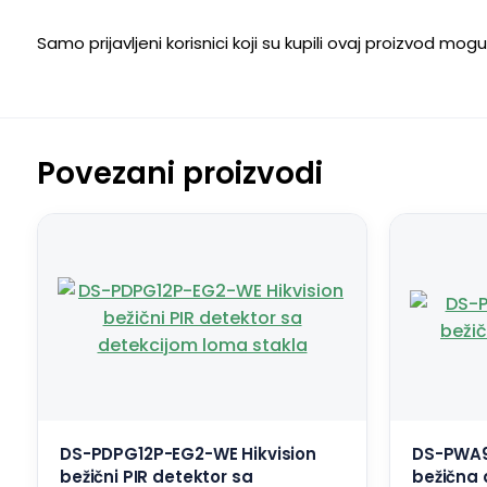
Samo prijavljeni korisnici koji su kupili ovaj proizvod mog
Povezani proizvodi
DS-PDPG12P-EG2-WE Hikvision
DS-PWA9
bežični PIR detektor sa
bežična 