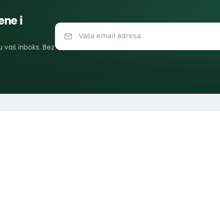
ene i
 u vaš inboks. Bez