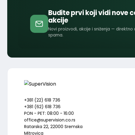
Budite prvi koji vidi nove c
akcije
Novi proizvodi, akcije i sniženja — direktno
spama.
+381 (22) 618 736
+381 (62) 618 736
PON - PET: 08:00 - 16:00
office@supervision.co.rs
Ratarska 22, 22000 Sremska
Mitrovica