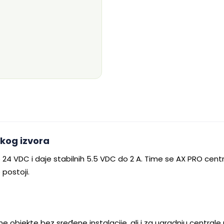
kog izvora
 24 VDC i daje stabilnih 5.5 VDC do 2 A. Time se AX PRO cent
postoji.
ne objekte bez sređene instalacije, ali i za ugradnju central