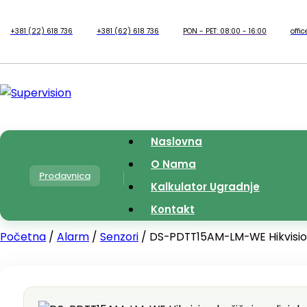
+381 (22) 618 736
+381 (62) 618 736
PON - PET: 08:00 - 16:00
offi
Naslovna
O Nama
Prodavnica
Kalkulator Ugradnje
Kontakt
Početna
/
Alarm
/
Senzori
/ DS-PDTT15AM-LM-WE Hikvision 