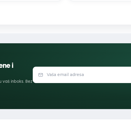
ene i
 u vaš inboks. Bez