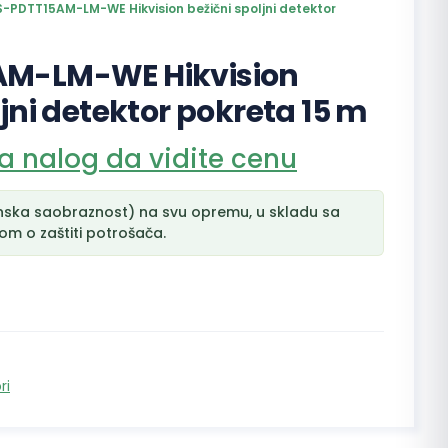
-PDTT15AM-LM-WE Hikvision bežični spoljni detektor
AM-LM-WE Hikvision
ljni detektor pokreta 15 m
na nalog da vidite cenu
nska saobraznost) na svu opremu, u skladu sa
m o zaštiti potrošača.
ri