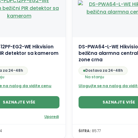
12PF-EG2-WE Hikvision
DS-PWA64-L-WE Hikvisi
PIR detektor sa kamerom
bežična alarmna centra
zone crna
a za 24-48h
Dostava za 24-48h
nju
Na stanju
e na nalog da vidite cenu
Ulogujte se na nalog da vidi
SAZNAJTE VIŠE
SAZNAJTE VIŠE
Uporedi
4
ŠIFRA:
8577