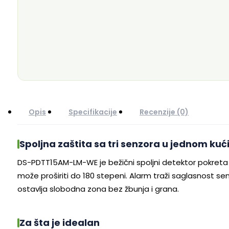
Opis
Specifikacije
Recenzije (0)
Spoljna zaštita sa tri senzora u jednom kuć
DS-PDTT15AM-LM-WE je bežični spoljni detektor pokreta
može proširiti do 180 stepeni. Alarm traži saglasnost sen
ostavlja slobodna zona bez žbunja i grana.
Za šta je idealan