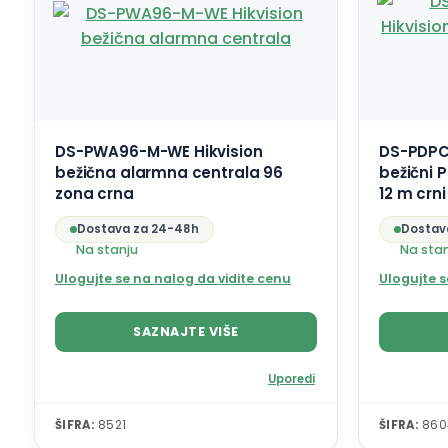
DS-PWA96-M-WE Hikvision
DS-PDPC
bežična alarmna centrala 96
bežični 
zona crna
12 m crni
Dostava za 24-48h
Dostav
Na stanju
Na sta
Ulogujte se na nalog da vidite cenu
Ulogujte s
SAZNAJTE VIŠE
Uporedi
ŠIFRA:
8521
ŠIFRA:
860