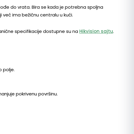
dođe do vrata. Bira se kada je potrebna spoljna
i već ima bežičnu centralu u kući.
vanične specifikacije dostupne su na
Hikvision sajtu
.
 polje.
anjuje pokrivenu površinu.