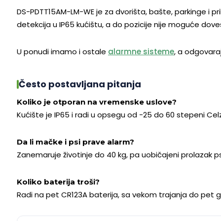
DS-PDTT15AM-LM-WE je za dvorišta, bašte, parkinge i pri
detekcija u IP65 kućištu, a do pozicije nije moguće doves
U ponudi imamo i ostale
alarmne sisteme
, a odgovar
Često postavljana pitanja
Koliko je otporan na vremenske uslove?
Kućište je IP65 i radi u opsegu od -25 do 60 stepeni Celzi
Da li mačke i psi prave alarm?
Zanemaruje životinje do 40 kg, pa uobičajeni prolazak p
Koliko baterija troši?
Radi na pet CR123A baterija, sa vekom trajanja do pet go