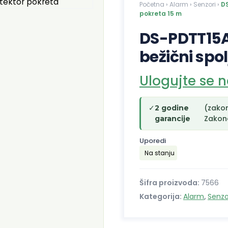
Početna
›
Alarm
›
Senzori
›
DS
pokreta 15 m
DS-PDTT15
bežični spo
Ulogujte se 
✓
(zako
2 godine
Zakono
garancije
Uporedi
Na stanju
Šifra proizvoda:
7566
Kategorija:
Alarm
,
Senzo