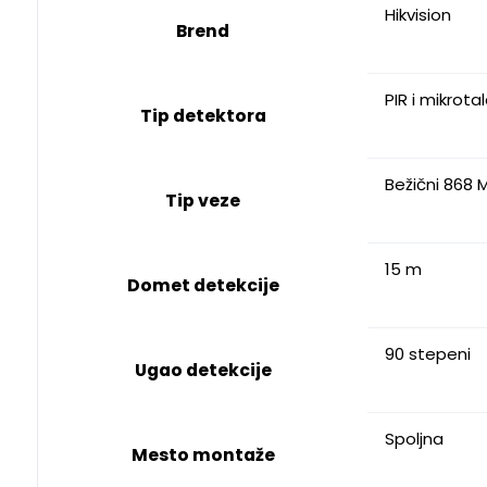
Hikvision
Brend
PIR i mikrota
Tip detektora
Bežični 868 
Tip veze
15 m
Domet detekcije
90 stepeni
Ugao detekcije
Spoljna
Mesto montaže