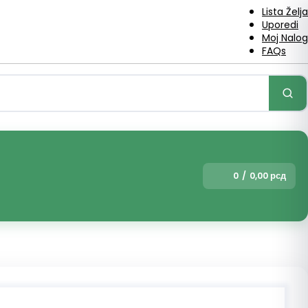
Lista Želja
Uporedi
Moj Nalog
FAQs
0
/
0,00
рсд