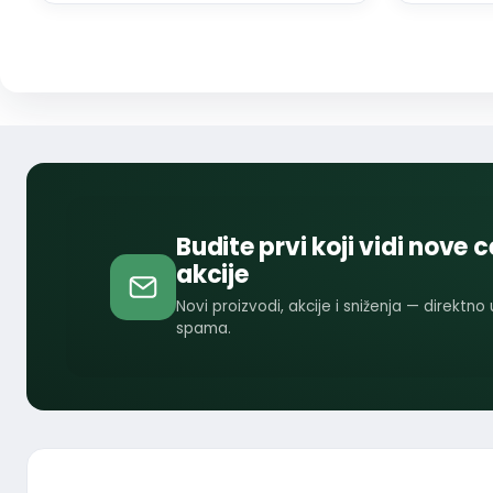
Budite prvi koji vidi nove c
akcije
Novi proizvodi, akcije i sniženja — direktno
spama.