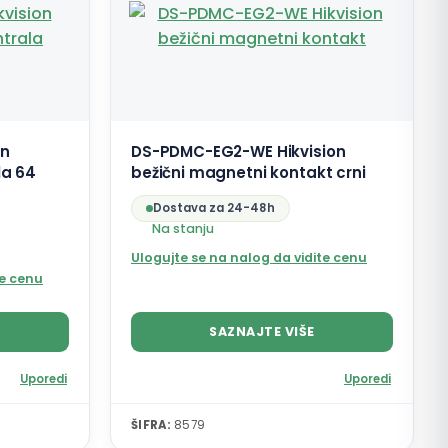
on
DS-PDMC-EG2-WE Hikvision
la 64
bežični magnetni kontakt crni
Dostava za 24-48h
Na stanju
Ulogujte se na nalog da vidite cenu
te cenu
SAZNAJTE VIŠE
Uporedi
Uporedi
ŠIFRA:
8579