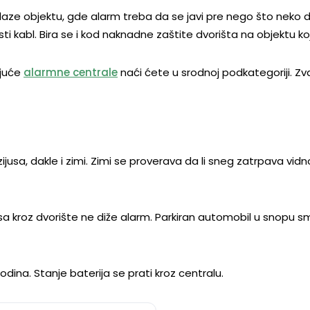
laze objektu, gde alarm treba da se javi pre nego što neko 
ti kabl. Bira se i kod naknadne zaštite dvorišta na objektu koj
ajuće
alarmne centrale
naći ćete u srodnoj podkategoriji. Z
jusa, dakle i zimi. Zimi se proverava da li sneg zatrpava vidno
sa kroz dvorište ne diže alarm. Parkiran automobil u snopu sm
dina. Stanje baterija se prati kroz centralu.