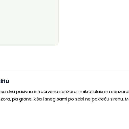
ištu
 sa dva pasivna infracrvena senzora i mikrotalasnim senzor
zora, pa grane, kiša i sneg sami po sebi ne pokreću sirenu. Mo