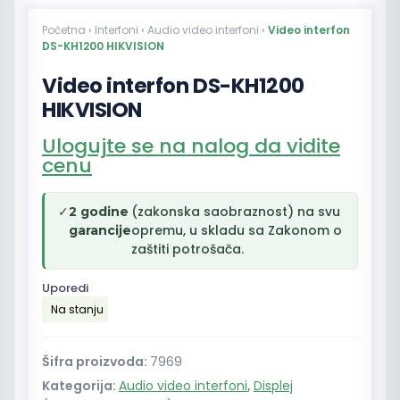
Početna
›
Interfoni
›
Audio video interfoni
›
Video interfon
DS-KH1200 HIKVISION
Video interfon DS-KH1200
HIKVISION
Ulogujte se na nalog da vidite
cenu
✓
(zakonska saobraznost) na svu
2 godine
opremu, u skladu sa Zakonom o
garancije
zaštiti potrošača.
Uporedi
Na stanju
Šifra proizvoda:
7969
Kategorija:
Audio video interfoni
,
Displej