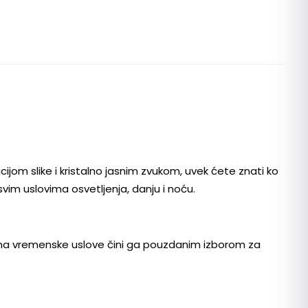
om slike i kristalno jasnim zvukom, uvek ćete znati ko
im uslovima osvetljenja, danju i noću.
t na vremenske uslove čini ga pouzdanim izborom za