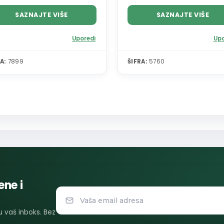
SAZNAJTE VIŠE
SAZNAJTE VIŠE
Uporedi
Upo
A:
7899
ŠIFRA:
5760
ene i
 u vaš inboks. Bez