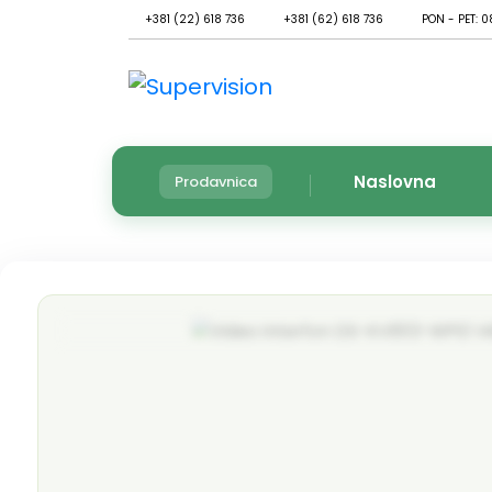
+381 (22) 618 736
+381 (62) 618 736
PON - PET: 0
Naslovna
Prodavnica