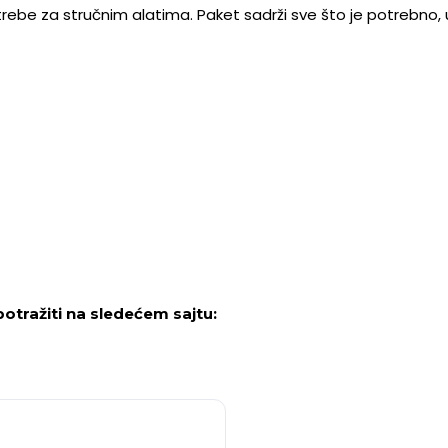
ebe za stručnim alatima. Paket sadrži sve što je potrebno, u
otražiti na sledećem sajtu: