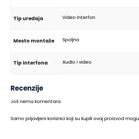
Video interfon
Tip uređaja
Spoljna
Mesto montaže
Audio i video
Tip interfona
Recenzije
Još nema komentara.
Samo prijavljeni korisnici koji su kupili ovaj proizvod mog