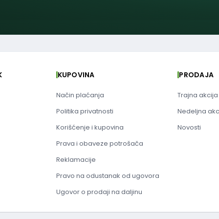
K
KUPOVINA
PRODAJA
Način plaćanja
Trajna akcija
Politika privatnosti
Nedeljna akc
Korišćenje i kupovina
Novosti
Prava i obaveze potrošača
Reklamacije
Pravo na odustanak od ugovora
Ugovor o prodaji na daljinu