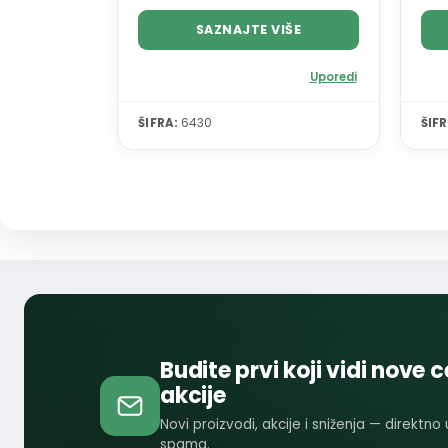
SAZNAJTE VIŠE
Uporedi
ŠIFRA:
6430
ŠIFR
Budite prvi koji vidi nove c
akcije
Novi proizvodi, akcije i sniženja — direktno
spama.