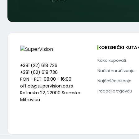
KORISNIČKI KUTA
Kako kupovati
+381 (22) 618 736
Načini naručivanja
+381 (62) 618 736
PON - PET: 08:00 - 16:00
Najčešća pitanja
office@supervision.co.rs
Podaci o trgovcu
Ratarska 22, 22000 Sremska
Mitrovica