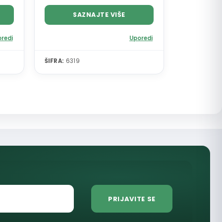
SAZNAJTE VIŠE
redi
Uporedi
ŠIFRA:
6319