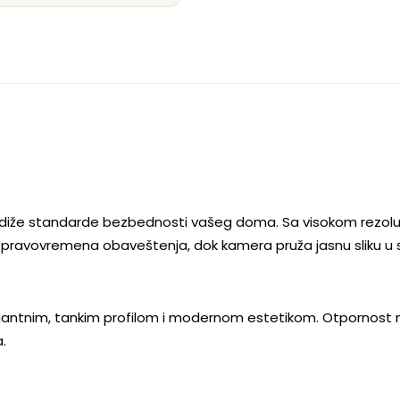
odiže standarde bezbednosti vašeg doma. Sa visokom rezolucij
pravovremena obaveštenja, dok kamera pruža jasnu sliku u sv
elegantnim, tankim profilom i modernom estetikom. Otpornos
.