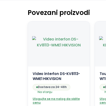
Povezani proizvodi
Video interfon DS-KV8113-
Tou
WME1 HIKVISION
WTE
Dostava za 24-48h
Na stanju
Ulogujte se na nalog da vidite
Ulog
cenu
cen