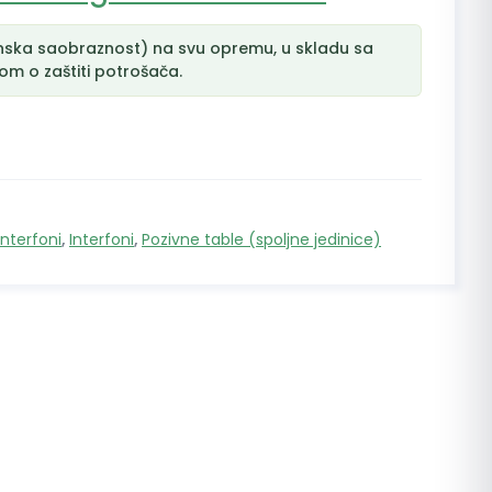
nska saobraznost) na svu opremu, u skladu sa
m o zaštiti potrošača.
interfoni
,
Interfoni
,
Pozivne table (spoljne jedinice)