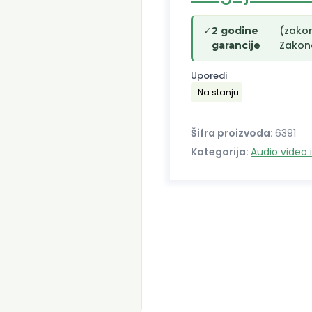
✓
(zako
2 godine
Zakono
garancije
Uporedi
Na stanju
Šifra proizvoda:
6391
Kategorija:
Audio video 