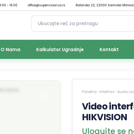
8:00 - 16:00
office@supervision.co.rs
Ratarska 22, 22000 Sremska Mitrovi
O Nama
Kalkulator Ugradnje
Kontakt
Početna
›
Interfoni
›
Audio vid
Video inte
HIKVISION
Ulogujte se 