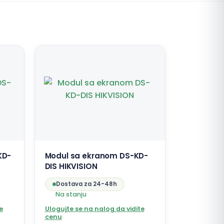
KD-
Modul sa ekranom DS-KD-
DIS HIKVISION
Dostava za 24-48h
Na stanju
e
Ulogujte se na nalog da vidite
cenu