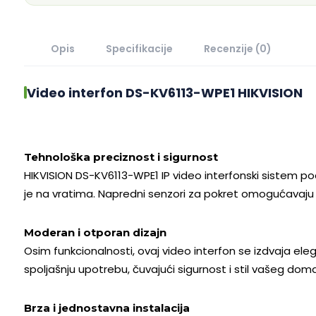
Opis
Specifikacije
Recenzije (0)
Video interfon DS-KV6113-WPE1 HIKVISION
Tehnološka preciznost i sigurnost
HIKVISION DS-KV6113-WPE1 IP video interfonski sistem p
je na vratima. Napredni senzori za pokret omogućavaju 
Moderan i otporan dizajn
Osim funkcionalnosti, ovaj video interfon se izdvaja 
spoljašnju upotrebu, čuvajući sigurnost i stil vašeg doma
Brza i jednostavna instalacija