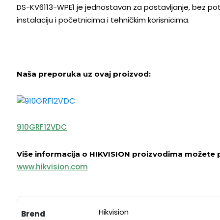
DS-KV6113-WPE1 je jednostavan za postavljanje, bez potr
instalaciju i početnicima i tehničkim korisnicima.
Naša preporuka uz ovaj proizvod:
910GRF12VDC
Više informacija o HIKVISION proizvodima možete p
www.hikvision.com
Hikvision
Brend