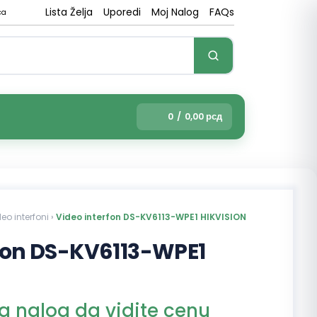
Lista Želja
Uporedi
Moj Nalog
FAQs
ca
0
/
0,00
рсд
eo interfoni
›
Video interfon DS-KV6113-WPE1 HIKVISION
rfon DS-KV6113-WPE1
na nalog da vidite cenu