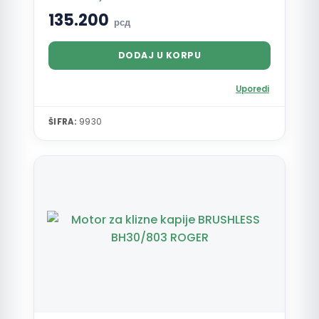
135.200
рсд
DODAJ U KORPU
Uporedi
ŠIFRA:
9930