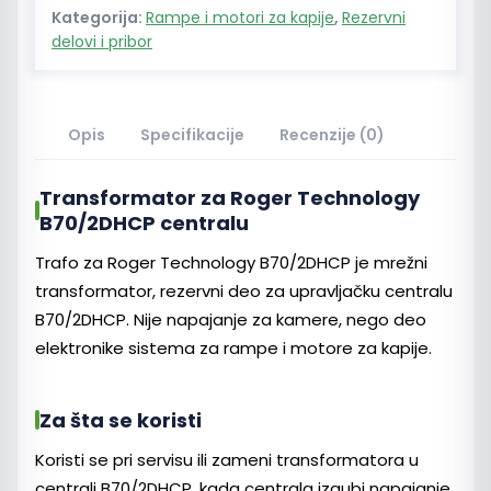
Kategorija:
Rampe i motori za kapije
,
Rezervni
delovi i pribor
Opis
Specifikacije
Recenzije (0)
Transformator za Roger Technology
B70/2DHCP centralu
Trafo za Roger Technology B70/2DHCP je mrežni
transformator, rezervni deo za upravljačku centralu
B70/2DHCP. Nije napajanje za kamere, nego deo
elektronike sistema za rampe i motore za kapije.
Za šta se koristi
Koristi se pri servisu ili zameni transformatora u
centrali B70/2DHCP, kada centrala izgubi napajanje