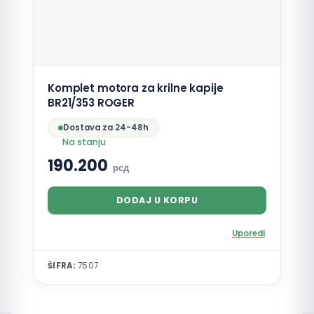
Komplet motora za krilne kapije
BR21/353 ROGER
Dostava za 24-48h
Na stanju
190.200
рсд
DODAJ U KORPU
Uporedi
ŠIFRA:
7507