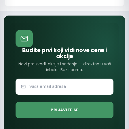
Budite prvi koji vidi nove cene i
akcije
Novi proizvodi, akcije i sniženja — direktno u vaš
inboks. Bez spama.