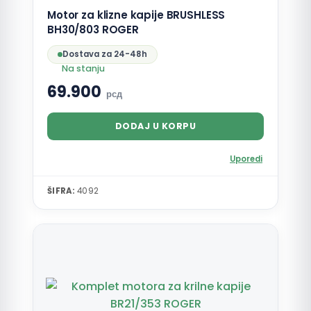
Motor za klizne kapije BRUSHLESS
BH30/803 ROGER
Dostava za 24-48h
Na stanju
69.900
рсд
DODAJ U KORPU
Uporedi
ŠIFRA:
4092