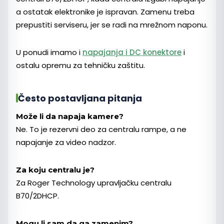
a ostatak elektronike je ispravan. Zamenu treba
prepustiti serviseru, jer se radi na mrežnom naponu.
U ponudi imamo i
napajanja i DC konektore
i
ostalu opremu za tehničku zaštitu.
Često postavljana pitanja
Može li da napaja kamere?
Ne. To je rezervni deo za centralu rampe, a ne
napajanje za video nadzor.
Za koju centralu je?
Za Roger Technology upravljačku centralu
B70/2DHCP.
Mogu li sam da ga zamenim?