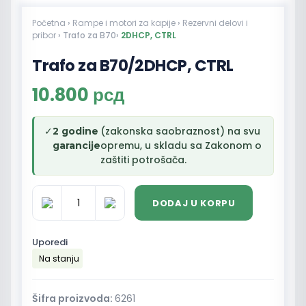
Početna
›
Rampe i motori za kapije
›
Rezervni delovi i
pribor
› Trafo za B70›
2DHCP, CTRL
Trafo za B70/2DHCP, CTRL
10.800
рсд
✓
(zakonska saobraznost) na svu
2 godine
opremu, u skladu sa Zakonom o
garancije
zaštiti potrošača.
DODAJ U KORPU
Trafo
za
B70/2DHCP,
Uporedi
CTRL
Na stanju
količina
Šifra proizvoda:
6261