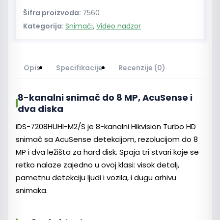
Šifra proizvoda:
7560
Kategorija:
Snimači
,
Video nadzor
Opis
Specifikacije
Recenzije (0)
8-kanalni snimač do 8 MP, AcuSense i
dva diska
iDS-7208HUHI-M2/S je 8-kanalni Hikvision Turbo HD
snimač sa AcuSense detekcijom, rezolucijom do 8
MP i dva ležišta za hard disk. Spaja tri stvari koje se
retko nalaze zajedno u ovoj klasi: visok detalj,
pametnu detekciju ljudi i vozila, i dugu arhivu
snimaka.