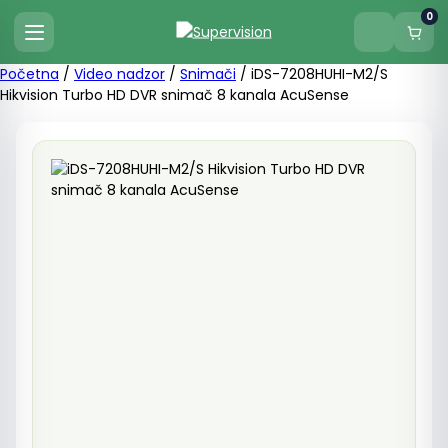
0
Početna
/
Video nadzor
/
Snimači
/ iDS-7208HUHI-M2/S
Hikvision Turbo HD DVR snimač 8 kanala AcuSense