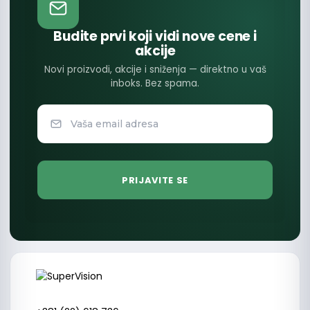
Budite prvi koji vidi nove cene i
akcije
Novi proizvodi, akcije i sniženja — direktno u vaš
inboks. Bez spama.