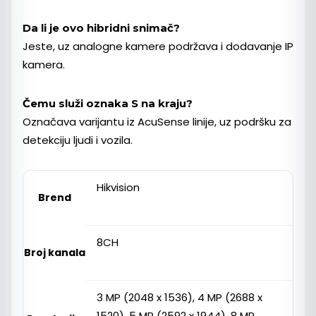
Da li je ovo hibridni snimač?
Jeste, uz analogne kamere podržava i dodavanje IP
kamera.
Čemu služi oznaka S na kraju?
Označava varijantu iz AcuSense linije, uz podršku za
detekciju ljudi i vozila.
Hikvision
Brend
8CH
Broj kanala
3 MP (2048 x 1536), 4 MP (2688 x
1520), 5 MP (2592 x 1944), 8 MP