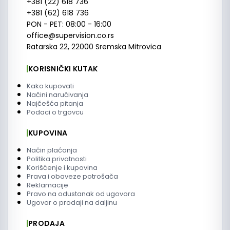
+381 (22) 618 736
+381 (62) 618 736
PON - PET: 08:00 - 16:00
office@supervision.co.rs
Ratarska 22, 22000 Sremska Mitrovica
KORISNIČKI KUTAK
Kako kupovati
Načini naručivanja
Najčešća pitanja
Podaci o trgovcu
KUPOVINA
Način plaćanja
Politika privatnosti
Korišćenje i kupovina
Prava i obaveze potrošača
Reklamacije
Pravo na odustanak od ugovora
Ugovor o prodaji na daljinu
PRODAJA