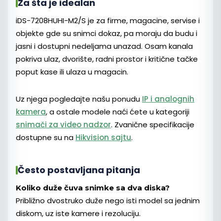
Za šta je idealan
iDS-7208HUHI-M2/S je za firme, magacine, servise i
objekte gde su snimci dokaz, pa moraju da budu i
jasni i dostupni nedeljama unazad. Osam kanala
pokriva ulaz, dvorište, radni prostor i kritične tačke
poput kase ili ulaza u magacin.
Uz njega pogledajte našu ponudu
IP i analognih
kamera
, a ostale modele naći ćete u kategoriji
snimači za video nadzor
. Zvanične specifikacije
dostupne su na
Hikvision sajtu
.
Često postavljana pitanja
Koliko duže čuva snimke sa dva diska?
Približno dvostruko duže nego isti model sa jednim
diskom, uz iste kamere i rezoluciju.