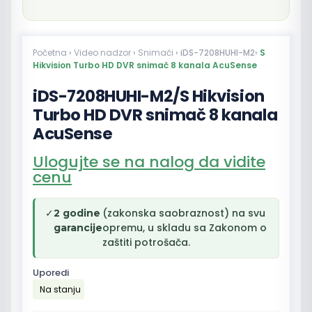
Početna
›
Video nadzor
›
Snimači
› iDS-7208HUHI-M2›
S
Hikvision Turbo HD DVR snimač 8 kanala AcuSense
iDS-7208HUHI-M2/S Hikvision
Turbo HD DVR snimač 8 kanala
AcuSense
Ulogujte se na nalog da vidite
cenu
✓
(zakonska saobraznost) na svu
2 godine
opremu, u skladu sa Zakonom o
garancije
zaštiti potrošača.
Uporedi
Na stanju