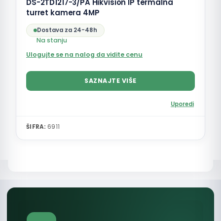
DS-2TD1217-3/PA Hikvision IP termalna
turret kamera 4MP
Dostava za 24-48h
Na stanju
Ulogujte se na nalog da vidite cenu
SAZNAJTE VIŠE
Uporedi
ŠIFRA:
6911