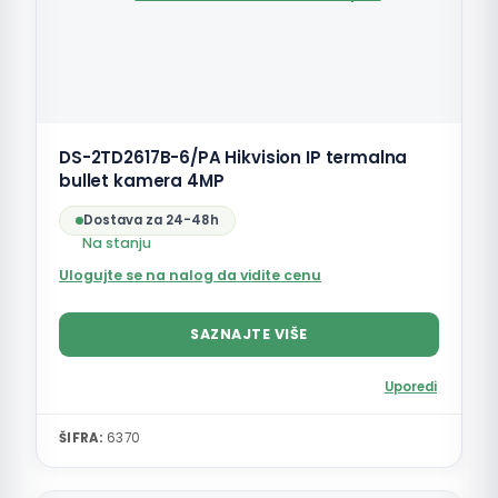
DS-2TD2617B-6/PA Hikvision IP termalna
bullet kamera 4MP
Dostava za 24-48h
Na stanju
Ulogujte se na nalog da vidite cenu
SAZNAJTE VIŠE
Uporedi
ŠIFRA:
6370