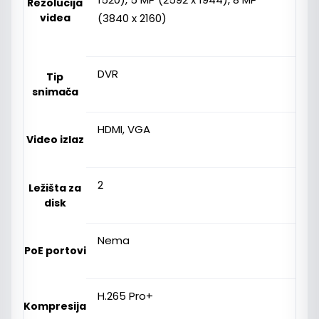
Rezolucija
videa
(3840 x 2160)
DVR
Tip
snimača
HDMI, VGA
Video izlaz
2
Ležišta za
disk
Nema
PoE portovi
H.265 Pro+
Kompresija