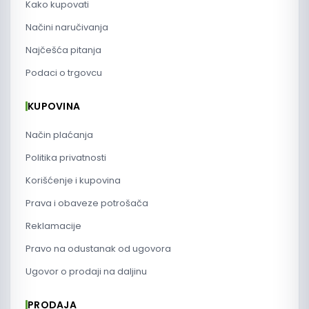
Kako kupovati
Načini naručivanja
Najčešća pitanja
Podaci o trgovcu
KUPOVINA
Način plaćanja
Politika privatnosti
Korišćenje i kupovina
Prava i obaveze potrošača
Reklamacije
Pravo na odustanak od ugovora
Ugovor o prodaji na daljinu
PRODAJA