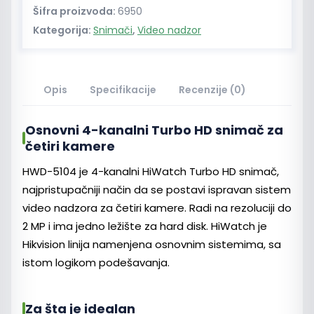
snimač
Šifra proizvoda:
6950
4
Kategorija:
Snimači
,
Video nadzor
kanala
2MP
količina
Opis
Specifikacije
Recenzije (0)
Osnovni 4-kanalni Turbo HD snimač za
četiri kamere
HWD-5104 je 4-kanalni HiWatch Turbo HD snimač,
najpristupačniji način da se postavi ispravan sistem
video nadzora za četiri kamere. Radi na rezoluciji do
2 MP i ima jedno ležište za hard disk. HiWatch je
Hikvision linija namenjena osnovnim sistemima, sa
istom logikom podešavanja.
Za šta je idealan