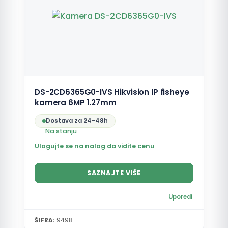
DS-2CD6365G0-IVS Hikvision IP fisheye
kamera 6MP 1.27mm
Dostava za 24-48h
Na stanju
Ulogujte se na nalog da vidite cenu
SAZNAJTE VIŠE
Uporedi
ŠIFRA:
9498