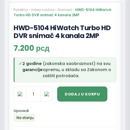
Početna
›
Video nadzor
›
Snimači
›
HWD-5104 HiWatch
Turbo HD DVR snimač 4 kanala 2MP
HWD-5104 HiWatch Turbo HD
DVR snimač 4 kanala 2MP
7.200
рсд
✓
(zakonska saobraznost) na svu
2 godine
opremu, u skladu sa Zakonom o
garancije
zaštiti potrošača.
DODAJ U KORPU
HWD-
5104
HiWatch
Uporedi
Turbo
Na stanju
HD
DVR