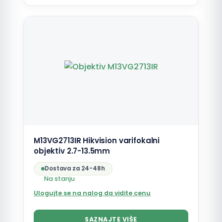
M13VG2713IR Hikvision varifokalni
objektiv 2.7-13.5mm
Dostava za 24-48h
Na stanju
Ulogujte se na nalog da vidite cenu
SAZNAJTE VIŠE