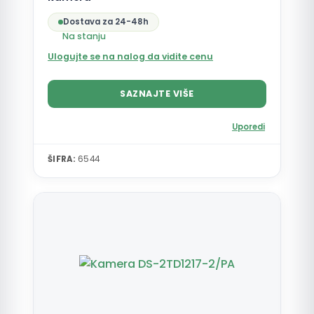
Dostava za 24-48h
Na stanju
Ulogujte se na nalog da vidite cenu
SAZNAJTE VIŠE
Uporedi
ŠIFRA:
6544