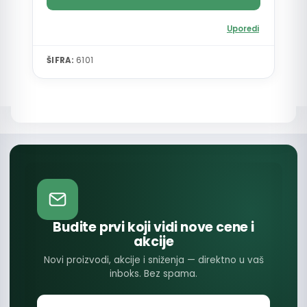
Uporedi
ŠIFRA:
6101
Budite prvi koji vidi nove cene i
akcije
Novi proizvodi, akcije i sniženja — direktno u vaš
inboks. Bez spama.