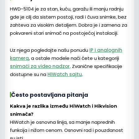
HWD-5104 je za stan, kuću, garažu ili manju radnju
gde je cilj da sistem postoji, radi i čuva snimke, bez
zahteva za visokim detaljem. Dobra je i zamena za
pokvareni stari snimač na postojećoj instalaciji.
Uz njega pogledajte našu ponudu
IP i analognih
kamera
, a ostale modele naći ćete u kategoriji
snimači za video nadzor
. Zvanične specifikacije
dostupne su na
HiWatch sajtu
.
Često postavljana pitanja
Kakva je razlika između HiWatch i Hikvision
snimača?
HiWatch je osnovna linija, sa manje naprednih
funkcija i nižom cenom. Osnovni rad i pouzdanost
su isti.