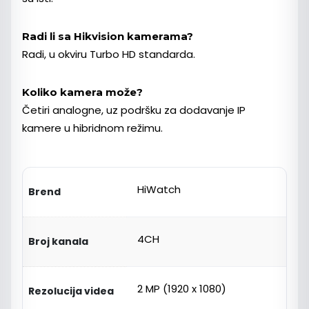
Radi li sa Hikvision kamerama?
Radi, u okviru Turbo HD standarda.
Koliko kamera može?
Četiri analogne, uz podršku za dodavanje IP
kamere u hibridnom režimu.
HiWatch
Brend
4CH
Broj kanala
2 MP (1920 x 1080)
Rezolucija videa