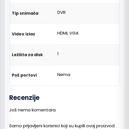
DVR
Tip snimača
HDMI, VGA
Video izlaz
1
Ležišta za disk
Nema
PoE portovi
Recenzije
Još nema komentara.
Samo prijavljeni korisnici koji su kupili ovaj proizvod