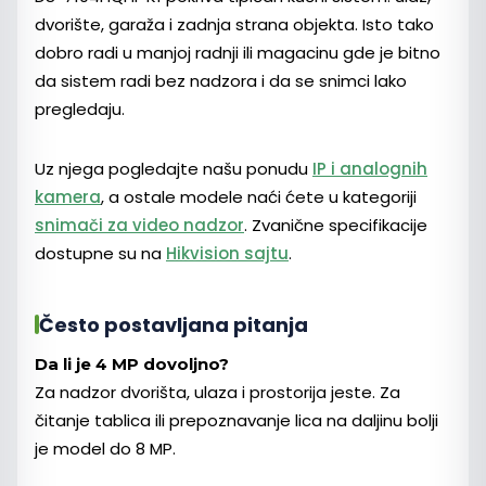
dvorište, garaža i zadnja strana objekta. Isto tako
dobro radi u manjoj radnji ili magacinu gde je bitno
da sistem radi bez nadzora i da se snimci lako
pregledaju.
Uz njega pogledajte našu ponudu
IP i analognih
kamera
, a ostale modele naći ćete u kategoriji
snimači za video nadzor
. Zvanične specifikacije
dostupne su na
Hikvision sajtu
.
Često postavljana pitanja
Da li je 4 MP dovoljno?
Za nadzor dvorišta, ulaza i prostorija jeste. Za
čitanje tablica ili prepoznavanje lica na daljinu bolji
je model do 8 MP.