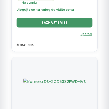
Na stanju
Ulogujte se na nalog da vidite cenu
SAZNAJTE VIŠE
Uporedi
ŠIFRA:
7335