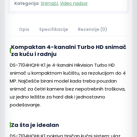
Kategorija:
Snimači
,
Video nadzor
Opis
Specifikacije
Recenzije (0)
Kompaktan 4-kanalni Turbo HD snimač
za kuću i radnju
DS-7104HQHI-K1 je 4-kanalni Hikvision Turbo HD
snimač u kompaktnom kućištu, sa rezolucijom do 4
MP. Najčešće birani model kada treba pouzdan
snimač za četiri kamere bez nepotrebnih troškova,
uz jedno ležište za hard disk i jednostavno
podešavanje.
Za šta je idealan
DS-7104HQHI-K1 pokriva tipičan kućni sistem: ulaz,