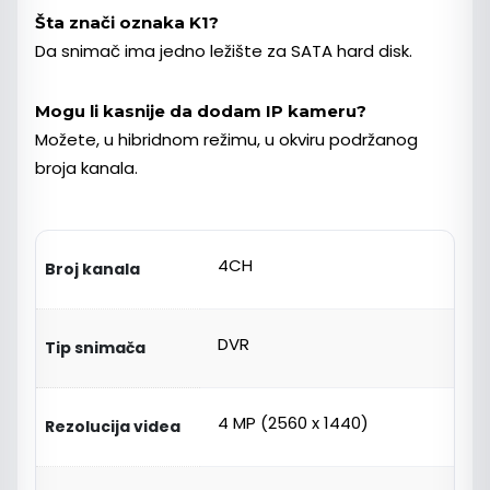
Šta znači oznaka K1?
Da snimač ima jedno ležište za SATA hard disk.
Mogu li kasnije da dodam IP kameru?
Možete, u hibridnom režimu, u okviru podržanog
broja kanala.
4CH
Broj kanala
DVR
Tip snimača
4 MP (2560 x 1440)
Rezolucija videa