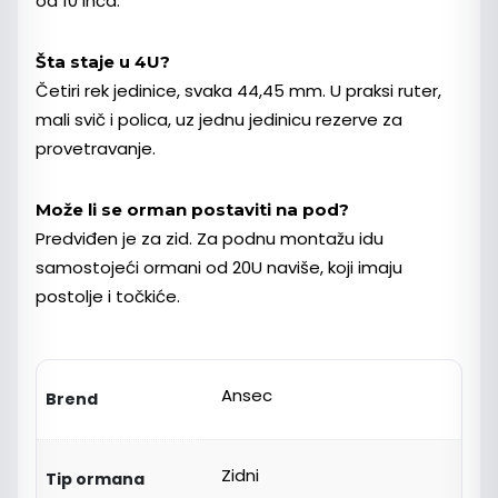
od 10 inča.
Šta staje u 4U?
Četiri rek jedinice, svaka 44,45 mm. U praksi ruter,
mali svič i polica, uz jednu jedinicu rezerve za
provetravanje.
Može li se orman postaviti na pod?
Predviđen je za zid. Za podnu montažu idu
samostojeći ormani od 20U naviše, koji imaju
postolje i točkiće.
Ansec
Brend
Zidni
Tip ormana