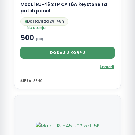
Modul RJ-45 STP CAT6A keystone za
patch panel
Dostava za 24-48h
Na stanju
500
рсд
DODAJ U KORPU
Uporedi
ŠIFRA:
3340