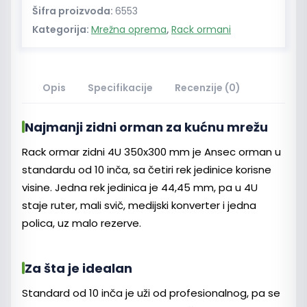
10"
Šifra proizvoda:
6553
Ansec
Kategorija:
Mrežna oprema
,
Rack ormani
količina
Opis
Specifikacije
Recenzije (0)
Najmanji zidni orman za kućnu mrežu
Rack ormar zidni 4U 350x300 mm je Ansec orman u
standardu od 10 inča, sa četiri rek jedinice korisne
visine. Jedna rek jedinica je 44,45 mm, pa u 4U
staje ruter, mali svič, medijski konverter i jedna
polica, uz malo rezerve.
Za šta je idealan
Standard od 10 inča je uži od profesionalnog, pa se