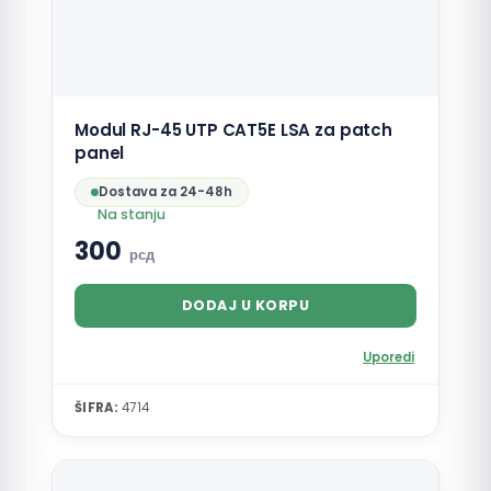
Modul RJ-45 UTP CAT5E LSA za patch
panel
Dostava za 24-48h
Na stanju
300
рсд
DODAJ U KORPU
Uporedi
ŠIFRA:
4714