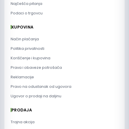
Najčešća pitanja
Podaci o trgovcu
KUPOVINA
Način plaćanja
Politika privatnosti
Korišćenje i kupovina
Prava i obaveze potrošača
Reklamacije
Pravo na odustanak od ugovora
Ugovor o prodaji na daljinu
PRODAJA
Trajna akcija