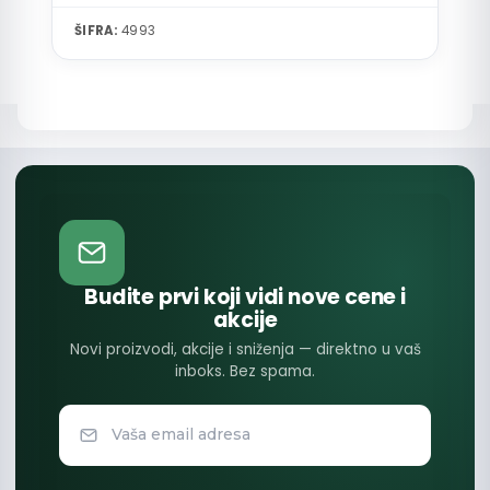
ŠIFRA:
4993
Budite prvi koji vidi nove cene i
akcije
Novi proizvodi, akcije i sniženja — direktno u vaš
inboks. Bez spama.