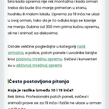
bira kada oprema nije rek montažna i kada orman
treba da bude što manje primetan u stanu,
hodniku ili malom lokalu. Oprema za 19 inča ne ulazi
u ovaj orman, tako da je to odluka koja se kasnije
ne menja. Dubina od 300 mm prima kućnu opremu,
ali ne i snimač sa diskovima.
Ostale veličine pogledajte u kategoriji
rack
ormana
, a police, patch panele i uvodnike birajte
kroz
pasivnu mrežnu opremu
. Svičevi i konverteri
su u
aktivnoj mrežnoj opremi
.
Često postavljana pitanja
Koja je razlika između 10 i 19 inča?
Rek širina. Profesionalni patch paneli, svičevi i
snimači prave se za 19 inča i fizički ne ulaze u orman