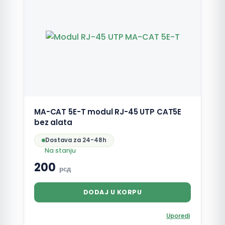
MA-CAT 5E-T modul RJ-45 UTP CAT5E
bez alata
Dostava za 24-48h
Na stanju
200
рсд
DODAJ U KORPU
Uporedi