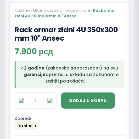
Početna
›
Mrežna oprema
›
Rack ormani
›
Rack ormar
zidni 4U 350x300 mm 10" Ansec
Rack ormar zidni 4U 350x300
mm 10" Ansec
7.900
рсд
✓
(zakonska saobraznost) na svu
2 godine
opremu, u skladu sa Zakonom o
garancije
zaštiti potrošača.
DODAJ U KORPU
Rack
ormar
zidni
Uporedi
4U
Na stanju
350x300
mm