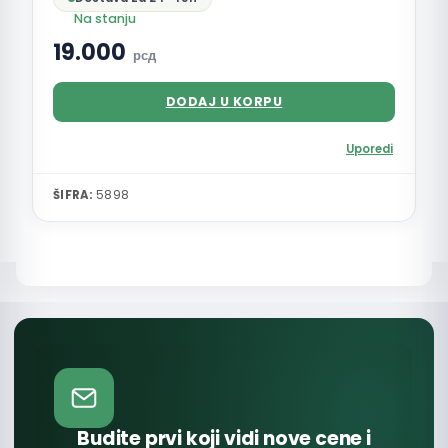
Na stanju
19.000
рсд
DODAJ U KORPU
Uporedi
ŠIFRA:
5898
Budite prvi koji vidi nove cene i