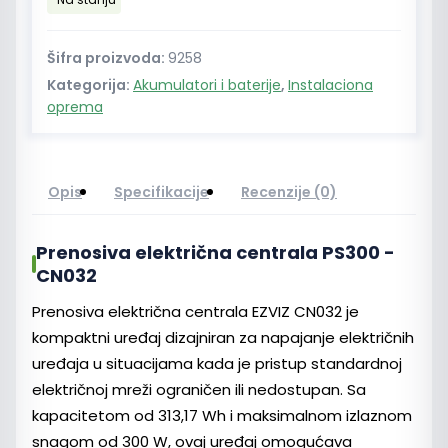
-
CN032
količina
Šifra proizvoda:
9258
Kategorija:
Akumulatori i baterije
,
Instalaciona
oprema
Opis
Specifikacije
Recenzije (0)
Prenosiva električna centrala PS300 -
CN032
Prenosiva električna centrala EZVIZ CN032 je
kompaktni uređaj dizajniran za napajanje električnih
uređaja u situacijama kada je pristup standardnoj
električnoj mreži ograničen ili nedostupan. Sa
kapacitetom od 313,17 Wh i maksimalnom izlaznom
snagom od 300 W, ovaj uređaj omogućava