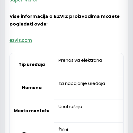
Vise informacija o EZVIZ proizvodima mozete
pogledati ovde:
ezviz.com
Prenosiva elektrana
Tip uređaja
za napajanje uređaja
Namena
Unutrašnja
Mesto montaže
Žični