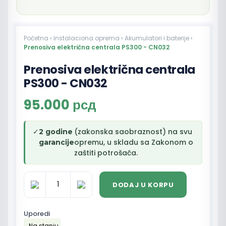
Početna
›
Instalaciona oprema
›
Akumulatori i baterije
›
Prenosiva električna centrala PS300 - CN032
Prenosiva električna centrala
PS300 - CN032
95.000
рсд
✓
(zakonska saobraznost) na svu
2 godine
opremu, u skladu sa Zakonom o
garancije
zaštiti potrošača.
DODAJ U KORPU
Prenosiva
električna
centrala
Uporedi
PS300
Na stanju