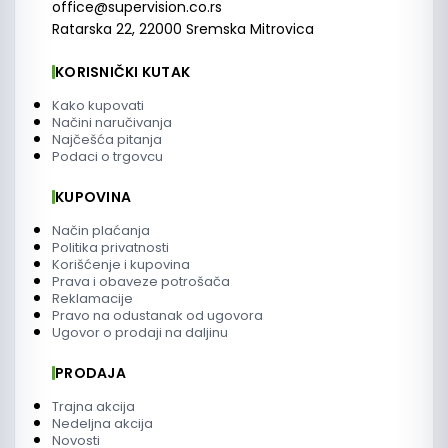
office@supervision.co.rs
Ratarska 22, 22000 Sremska Mitrovica
KORISNIČKI KUTAK
Kako kupovati
Načini naručivanja
Najčešća pitanja
Podaci o trgovcu
KUPOVINA
Način plaćanja
Politika privatnosti
Korišćenje i kupovina
Prava i obaveze potrošača
Reklamacije
Pravo na odustanak od ugovora
Ugovor o prodaji na daljinu
PRODAJA
Trajna akcija
Nedeljna akcija
Novosti