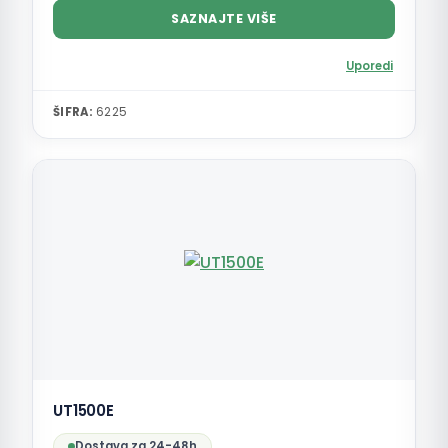
SAZNAJTE VIŠE
Uporedi
ŠIFRA:
6225
UT1500E
Dostava za 24-48h