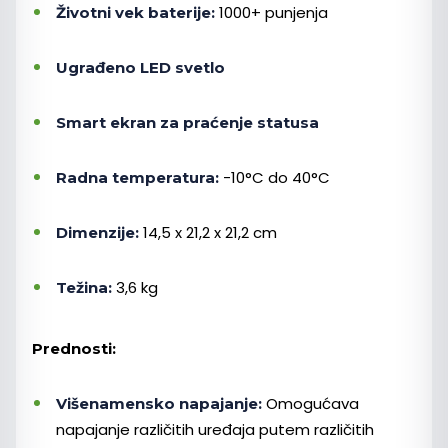
1000+ punjenja
Životni vek baterije:
Ugrađeno LED svetlo
Smart ekran za praćenje statusa
-10°C do 40°C
Radna temperatura:
14,5 x 21,2 x 21,2 cm
Dimenzije:
3,6 kg
Težina:
Prednosti:
Omogućava
Višenamensko napajanje:
napajanje različitih uređaja putem različitih