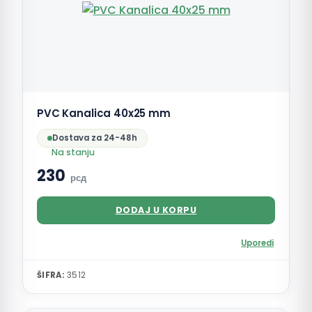
PVC Kanalica 40x25 mm
Dostava za 24-48h
Na stanju
230
рсд
DODAJ U KORPU
Uporedi
ŠIFRA:
3512