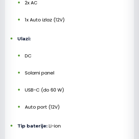
2x AC
1x Auto izlaz (12V)
Ulazi:
DC
Solarni panel
USB-C (do 60 W)
Auto port (12V)
Li-ion
Tip baterije: