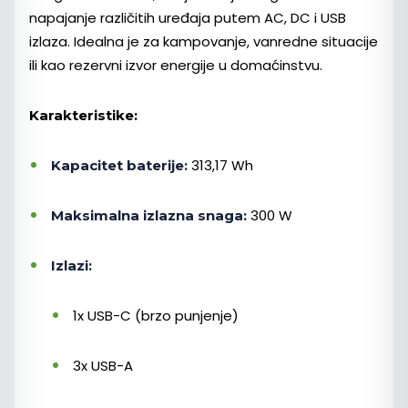
napajanje različitih uređaja putem AC, DC i USB
izlaza. Idealna je za kampovanje, vanredne situacije
ili kao rezervni izvor energije u domaćinstvu.
Karakteristike:
313,17 Wh
Kapacitet baterije:
300 W
Maksimalna izlazna snaga:
Izlazi:
1x USB-C (brzo punjenje)
3x USB-A