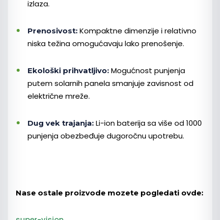
izlaza.
Kompaktne dimenzije i relativno
Prenosivost:
niska težina omogućavaju lako prenošenje.
Mogućnost punjenja
Ekološki prihvatljivo:
putem solarnih panela smanjuje zavisnost od
električne mreže.
Li-ion baterija sa više od 1000
Dug vek trajanja:
punjenja obezbeđuje dugoročnu upotrebu.
Nase ostale proizvode mozete pogledati ovde:
super-vision