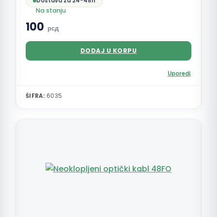
Dostava za 24-48h
Na stanju
100
рсд
DODAJ U KORPU
Uporedi
ŠIFRA:
6035