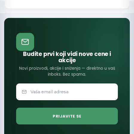
Budite prvi koji vidi nove cene i
akcije
Novi proizvodi, akcije i sniženja — direktno u vaš
inboks. Bez spama.