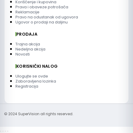
Korišćenje i kupovina
Prava i obaveze potrošača
Reklamacije
Pravo na odustanak od ugovora
Ugovor o prodaji na daljinu
PRODAJA
Trajna akcija
Nedeljna akcija
Novosti
KORISNIČKI NALOG
Ulogujte se ovde
Zaboravljena lozinka
Registracija
© 2024 SuperVision all rights reserved.