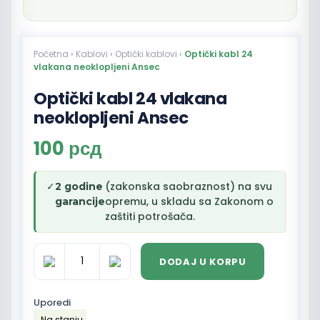
Početna
›
Kablovi
›
Optički kablovi
›
Optički kabl 24
vlakana neoklopljeni Ansec
Optički kabl 24 vlakana
neoklopljeni Ansec
100
рсд
✓
(zakonska saobraznost) na svu
2 godine
opremu, u skladu sa Zakonom o
garancije
zaštiti potrošača.
DODAJ U KORPU
Optički
kabl
24
Uporedi
vlakana
Na stanju