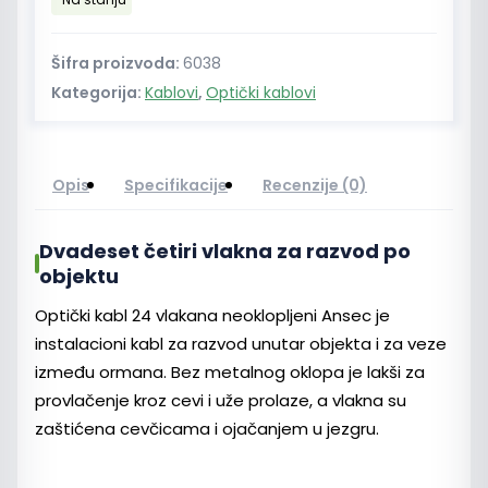
neoklopljeni
Ansec
količina
Šifra proizvoda:
6038
Kategorija:
Kablovi
,
Optički kablovi
Opis
Specifikacije
Recenzije (0)
Dvadeset četiri vlakna za razvod po
objektu
Optički kabl 24 vlakana neoklopljeni Ansec je
instalacioni kabl za razvod unutar objekta i za veze
između ormana. Bez metalnog oklopa je lakši za
provlačenje kroz cevi i uže prolaze, a vlakna su
zaštićena cevčicama i ojačanjem u jezgru.