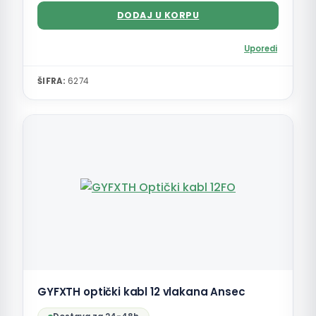
DODAJ U KORPU
Uporedi
ŠIFRA:
6274
GYFXTH optički kabl 12 vlakana Ansec