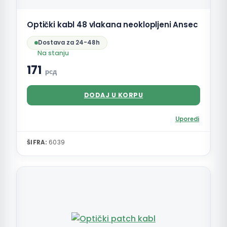
Optički kabl 48 vlakana neoklopljeni Ansec
Dostava za 24-48h
Na stanju
171
рсд
DODAJ U KORPU
Uporedi
ŠIFRA:
6039