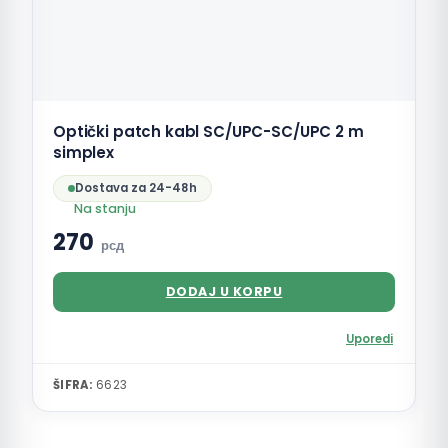
Optički patch kabl SC/UPC-SC/UPC 2 m
simplex
Dostava za 24-48h
Na stanju
270
рсд
DODAJ U KORPU
Uporedi
ŠIFRA:
6623