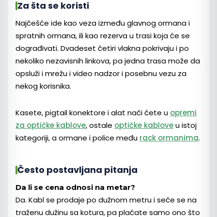
Za šta se koristi
Najčešće ide kao veza između glavnog ormana i
spratnih ormana, ili kao rezerva u trasi koja će se
dograđivati. Dvadeset četiri vlakna pokrivaju i po
nekoliko nezavisnih linkova, pa jedna trasa može da
opsluži i mrežu i video nadzor i posebnu vezu za
nekog korisnika.
Kasete, pigtail konektore i alat naći ćete u
opremi
za optičke kablove
, ostale
optičke kablove
u istoj
kategoriji, a ormane i police među
rack ormanima
.
Često postavljana pitanja
Da li se cena odnosi na metar?
Da. Kabl se prodaje po dužnom metru i seče se na
traženu dužinu sa kotura, pa plaćate samo ono što