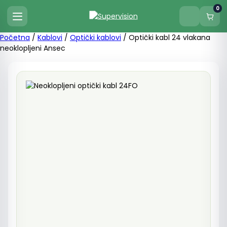
0
Početna
/
Kablovi
/
Optički kablovi
/ Optički kabl 24 vlakana
neoklopljeni Ansec