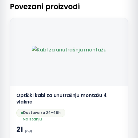
Povezani proizvodi
Optički kabl za unutrašnju montažu 4
vlakna
Dostava za 24-48h
Na stanju
21
рсд