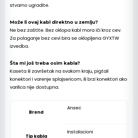
stvarno ugradite.
Može li ovaj kabl direktno u zemlju?
Ne bez zaštite. Bez oklopa kabl mora ići kroz cev.
Za polaganje bez cevi bira se oklopljena GYXTW
izvedba.
Šta mi još treba osim kabla?
Kaseta ili završetak na svakom kraju, pigtail
konektori i varenje splajsericom, ili brzi konektori ako
varilica nije dostupna.
Ansec
Brend
Instalacioni
Tip kabla