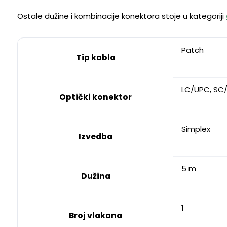
Ostale dužine i kombinacije konektora stoje u kategoriji
Patch
Tip kabla
LC/UPC, SC
Optički konektor
Simplex
Izvedba
5 m
Dužina
1
Broj vlakana