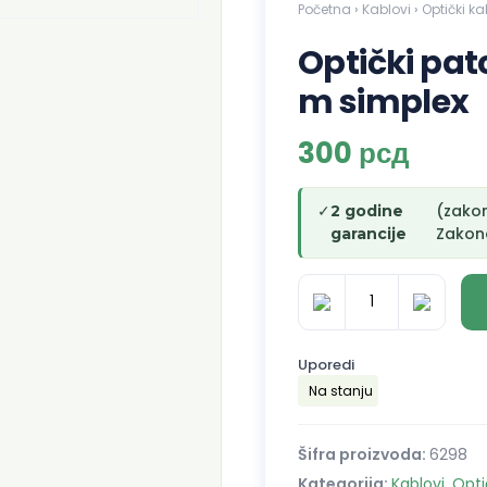
Početna
›
Kablovi
›
Optički ka
Optički pa
m simplex
300
рсд
✓
(zako
2 godine
Zakono
garancije
Optički
patch
Uporedi
kabl
Na stanju
SC/APC-
LC/UPC
5
Šifra proizvoda:
6298
m
Kategorija:
Kablovi
,
Opti