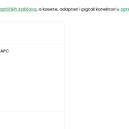
optičkih kablova
, a kasete, adapteri i pigtail konektori u
opr
/APC