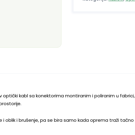
simplex
količina
ptički kabl sa konektorima montiranim i poliranim u fabrici, 
rostorije.
 i oblik i brušenje, pa se bira samo kada oprema traži tačno 