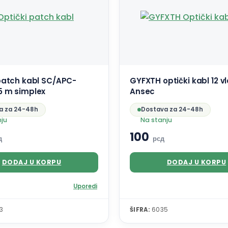
patch kabl SC/APC-
GYFXTH optički kabl 12 
5 m simplex
Ansec
a za 24-48h
Dostava za 24-48h
nju
Na stanju
100
д
рсд
DODAJ U KORPU
DODAJ U KORPU
Uporedi
3
ŠIFRA:
6035