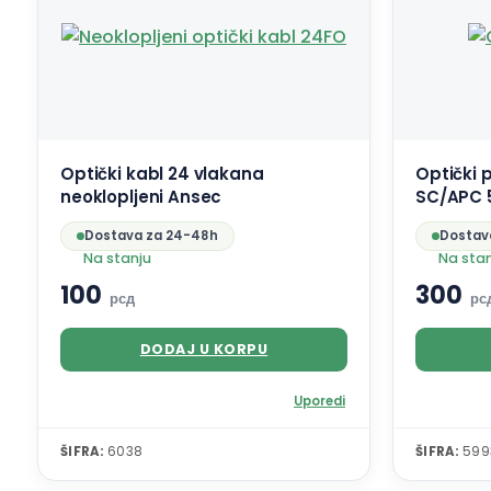
Optički kabl 24 vlakana
Optički 
neoklopljeni Ansec
SC/APC 
Dostava za 24-48h
Dostav
Na stanju
Na sta
100
300
рсд
рс
DODAJ U KORPU
Uporedi
ŠIFRA:
6038
ŠIFRA:
599