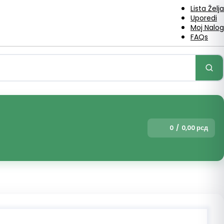
Lista Želja
Uporedi
Moj Nalog
FAQs
0
/
0,00
рсд