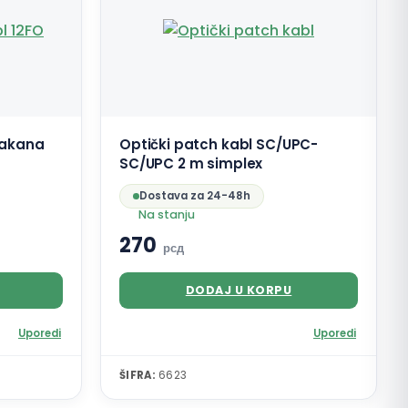
vlakana
Optički patch kabl SC/UPC-
SC/UPC 2 m simplex
Dostava za 24-48h
Na stanju
270
рсд
DODAJ U KORPU
Uporedi
Uporedi
ŠIFRA:
6623