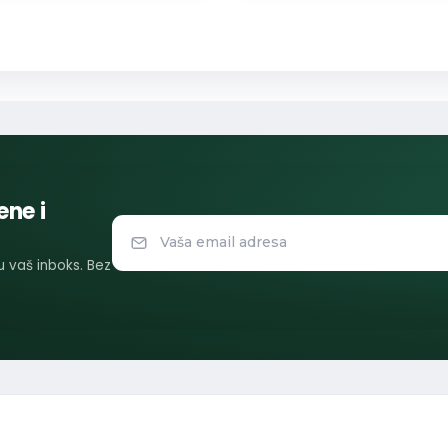
ene i
 u vaš inboks. Bez