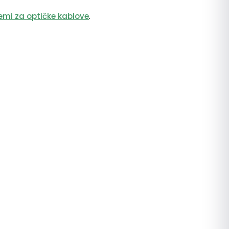
emi za optičke kablove
.