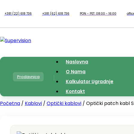
+381 (22) 618 736
+381 (62) 618 736
PON - PET: 08:00 - 16:00
offi
Naslovna
O Nama
Prodavnica
Kalkulator Ugradnje
Kontakt
Početna
/
Kablovi
/
Optički kablovi
/ Optički patch kabl