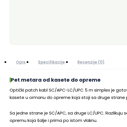
Opis
Specifikacije
Recenzije (0)
Pet metara od kasete do opreme
Optički patch kabl SC/APC-LC/UPC 5 m simplex je gotov o
kasete u ormanu do opreme koja stoji sa druge strane p
Sa jedne strane je SC/APC, sa druge LC/UPC. Razlikuju se
opremu koja šalje i prima po istom vlaknu.