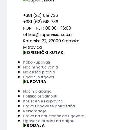
+381 (22) 618 736
+381 (62) 618 736
PON - PET: 08:00 - 16:00
office@supervision.co.rs
Ratarska 22, 22000 Sremska
Mitrovica
KORISNIČKI KUTAK
Kako kupovati
Načini naručivanja
Najčešća pitanja
Podaci o trgovcu
KUPOVINA
Način plaćanja
Politika privatnosti
Korišćenje i kupovina
Prava i obaveze potrošača
Reklamacije
Pravo na odustanak od ugovora
Ugovor o prodaji na daljinu
PRODAJA