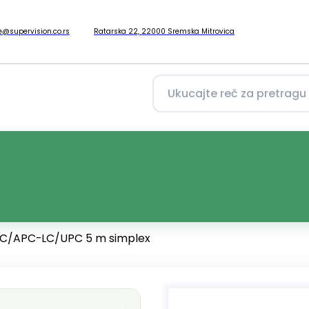
ce@supervision.co.rs
Ratarska 22, 22000 Sremska Mitrovica
 SC/APC-LC/UPC 5 m simplex