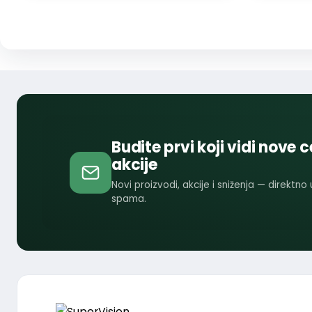
Budite prvi koji vidi nove c
akcije
Novi proizvodi, akcije i sniženja — direktno
spama.