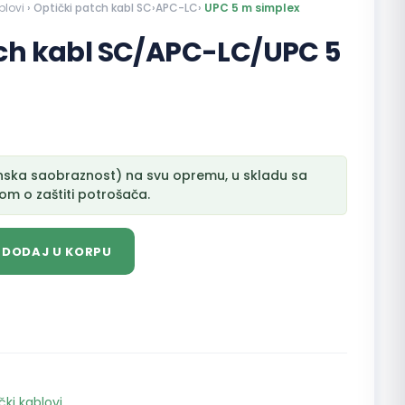
blovi
› Optički patch kabl SC›APC-LC›
UPC 5 m simplex
tch kabl SC/APC-LC/UPC 5
nska saobraznost) na svu opremu, u skladu sa
m o zaštiti potrošača.
DODAJ U KORPU
čki kablovi