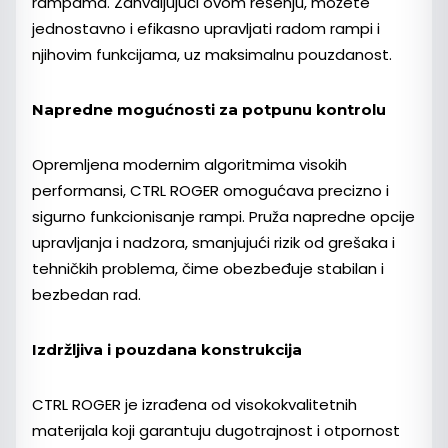
rampama. Zahvaljujući ovom rešenju, možete
jednostavno i efikasno upravljati radom rampi i
njihovim funkcijama, uz maksimalnu pouzdanost.
Napredne mogućnosti za potpunu kontrolu
Opremljena modernim algoritmima visokih
performansi, CTRL ROGER omogućava precizno i
sigurno funkcionisanje rampi. Pruža napredne opcije
upravljanja i nadzora, smanjujući rizik od grešaka i
tehničkih problema, čime obezbeđuje stabilan i
bezbedan rad.
Izdržljiva i pouzdana konstrukcija
CTRL ROGER je izrađena od visokokvalitetnih
materijala koji garantuju dugotrajnost i otpornost