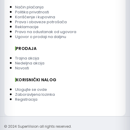
Način plaćanja
Politika privatnosti
Korišćenje i kupovina
Prava i obaveze potrošača
Reklamacije
Pravo na odustanak od ugovora
Ugovor o prodaji na daljinu
PRODAJA
Trajna akcija
Nedeljna akcija
Novosti
KORISNIČKI NALOG
Ulogujte se ovde
Zaboravljena lozinka
Registracija
© 2024 SuperVision all rights reserved.