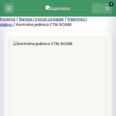
0
Početna
/
Rampe i motori za kapije
/
Prijemnici i
daljinci
/ Kontrolna jedinica CTRL ROGER