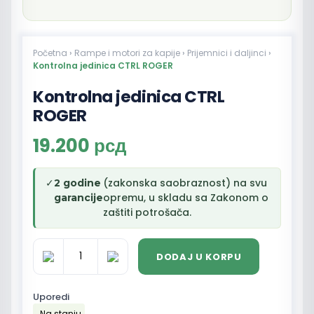
Početna
›
Rampe i motori za kapije
›
Prijemnici i daljinci
›
Kontrolna jedinica CTRL ROGER
Kontrolna jedinica CTRL
ROGER
19.200
рсд
✓
(zakonska saobraznost) na svu
2 godine
opremu, u skladu sa Zakonom o
garancije
zaštiti potrošača.
DODAJ U KORPU
Kontrolna
jedinica
CTRL
Uporedi
ROGER
Na stanju