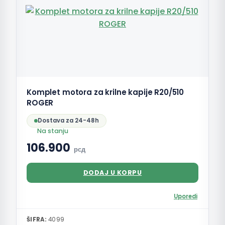
Komplet motora za krilne kapije R20/510
ROGER
Dostava za 24-48h
Na stanju
106.900
рсд
DODAJ U KORPU
Uporedi
ŠIFRA:
4099