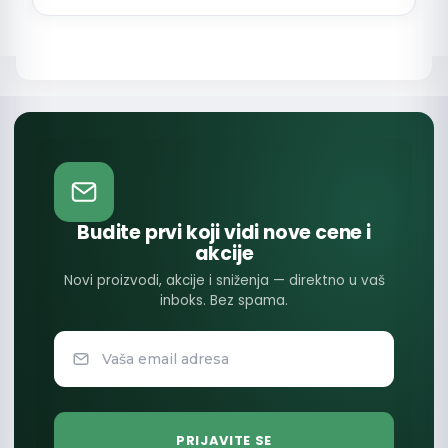
Budite prvi koji vidi nove cene i
akcije
Novi proizvodi, akcije i sniženja — direktno u vaš
inboks. Bez spama.