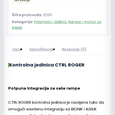
količina
Šifra proizvoda:
6260
Kategorija:
Prijemnici i daljinci
,
Rampe i motori za
kapije
Opis
Specifikacije
Recenzije (0)
Kontrolna jedinica CTRL ROGER
Potpuna integracija za vaše rampe
CTRL ROGER kontrolna jedinica je razvijena tako da
omogući savršenu integraciju sa BIONIK i AGILIK