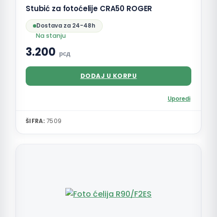
Stubić za fotoćelije CRA50 ROGER
Dostava za 24-48h
Na stanju
3.200
рсд
DODAJ U KORPU
Uporedi
ŠIFRA:
7509