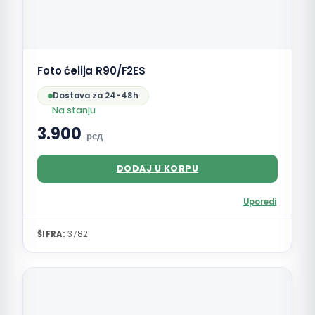
Foto ćelija R90/F2ES
Dostava za 24-48h
Na stanju
3.900
рсд
DODAJ U KORPU
Uporedi
ŠIFRA:
3782