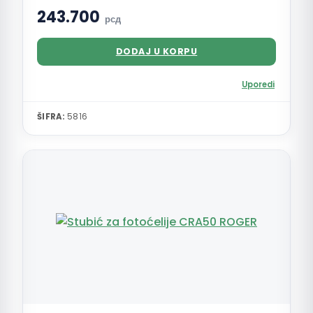
243.700
рсд
DODAJ U KORPU
Uporedi
ŠIFRA:
5816