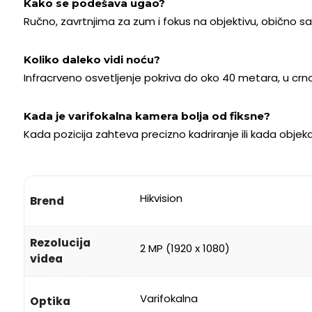
Kako se podešava ugao?
Ručno, zavrtnjima za zum i fokus na objektivu, obično s
Koliko daleko vidi noću?
Infracrveno osvetljenje pokriva do oko 40 metara, u crno-
Kada je varifokalna kamera bolja od fiksne?
Kada pozicija zahteva precizno kadriranje ili kada objekat 
Hikvision
Brend
Rezolucija
2 MP (1920 x 1080)
videa
Varifokalna
Optika