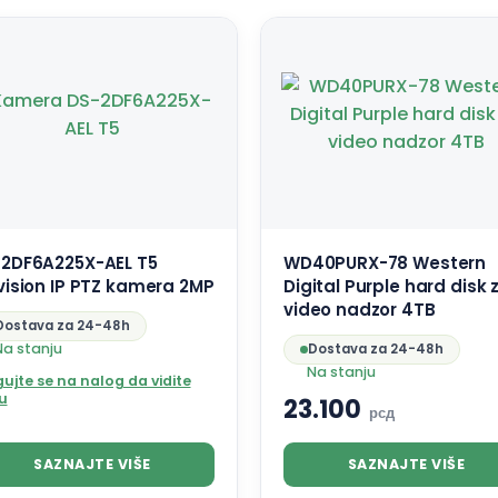
2DF6A225X-AEL T5
WD40PURX-78 Western
vision IP PTZ kamera 2MP
Digital Purple hard disk 
video nadzor 4TB
Dostava za 24-48h
Na stanju
Dostava za 24-48h
Na stanju
ujte se na nalog da vidite
u
23.100
рсд
SAZNAJTE VIŠE
SAZNAJTE VIŠE