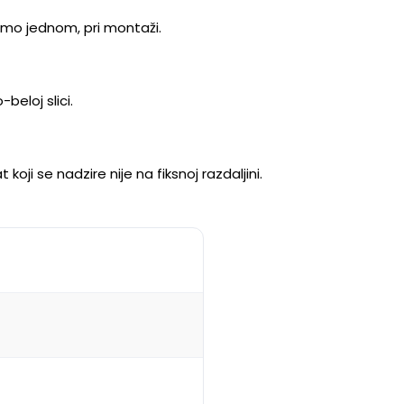
amo jednom, pri montaži.
beloj slici.
koji se nadzire nije na fiksnoj razdaljini.