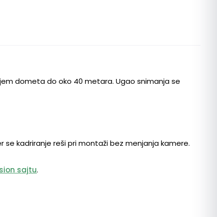
ljenjem dometa do oko 40 metara. Ugao snimanja se
jer se kadriranje reši pri montaži bez menjanja kamere.
ision sajtu
.