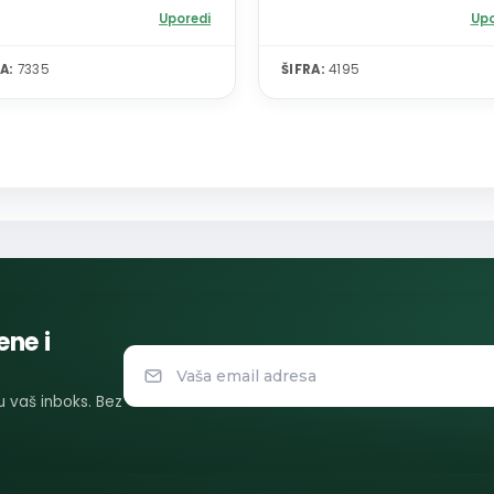
Uporedi
Upo
A:
7335
ŠIFRA:
4195
ene i
 u vaš inboks. Bez