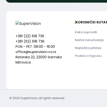
KORISNIČKI KUTA
Kako kupovati
+381 (22) 618 736
Načini naručivanja
+381 (62) 618 736
PON - PET: 08:00 - 16:00
Najčešća pitanja
office@supervision.co.rs
Podaci o trgovcu
Ratarska 22, 22000 Sremska
Mitrovica
© 2024 SuperVision all rights reserved.