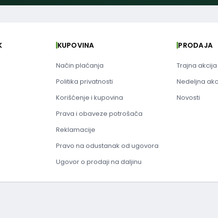
K
KUPOVINA
PRODAJA
Način plaćanja
Trajna akcija
Politika privatnosti
Nedeljna akc
Korišćenje i kupovina
Novosti
Prava i obaveze potrošača
Reklamacije
Pravo na odustanak od ugovora
Ugovor o prodaji na daljinu