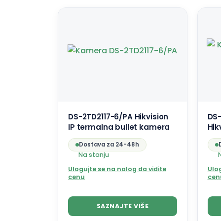
DS-2TD2117-6/PA Hikvision
DS-
IP termalna bullet kamera
Hik
Dostava za 24-48h
Na stanju
Ulogujte se na nalog da vidite
Ulog
cenu
cen
SAZNAJTE VIŠE