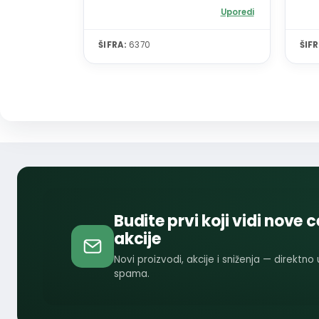
Uporedi
ŠIFRA:
6370
ŠIFR
Budite prvi koji vidi nove c
akcije
Novi proizvodi, akcije i sniženja — direktno
spama.