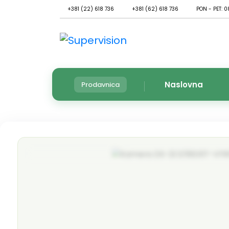
+381 (22) 618 736
+381 (62) 618 736
PON - PET: 0
Naslovna
Prodavnica