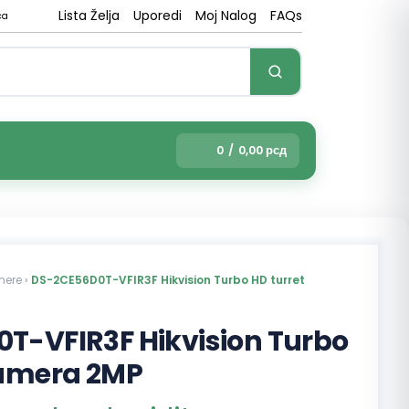
Lista Želja
Uporedi
Moj Nalog
FAQs
ca
0
/
0,00
рсд
mere
›
DS-2CE56D0T-VFIR3F Hikvision Turbo HD turret
T-VFIR3F Hikvision Turbo
kamera 2MP