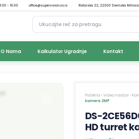
8:00 - 16:00
office@supervision.co.rs
Ratarska 22, 22000 Sremska Mitrovi
O Nama
Kalkulator Ugradnje
Kontakt
Početna
›
Video nadzor
›
Ka
kamera 2MP
DS-2CE56D0
HD turret 