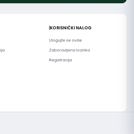
KORISNIČKI NALOG
Ulogujte se ovde
ija
Zaboravljena lozinka
Registracija