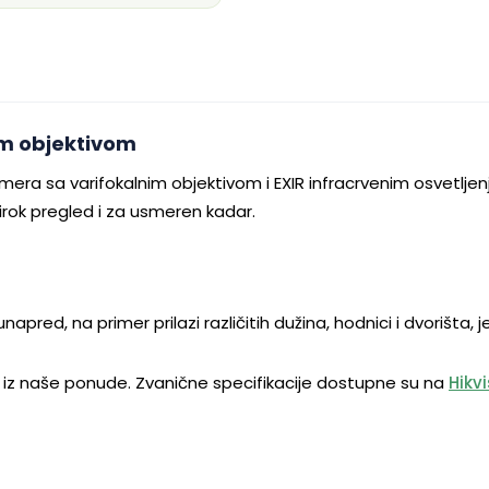
im objektivom
amera sa varifokalnim objektivom i EXIR infracrvenim osvet
širok pregled i za usmeren kadar.
red, na primer prilazi različitih dužina, hodnici i dvorišta, 
iz naše ponude. Zvanične specifikacije dostupne su na
Hikv