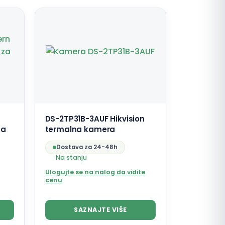
DS-2TP31B-3AUF Hikvision
za
termalna kamera
Dostava za 24-48h
Na stanju
Ulogujte se na nalog da vidite
cenu
SAZNAJTE VIŠE