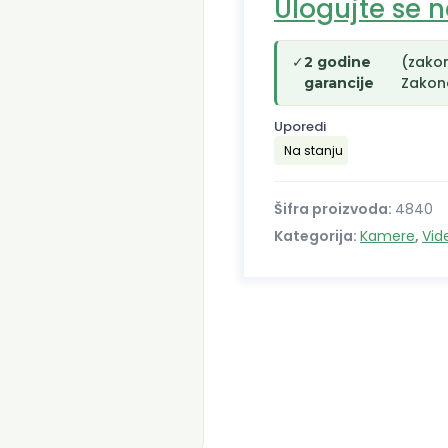
Ulogujte se 
✓
(zako
2 godine
Zakono
garancije
Uporedi
Na stanju
Šifra proizvoda:
4840
Kategorija:
Kamere
,
Vid