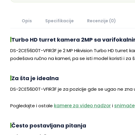
Opis
Specifikacije
Recenzije (0)
Turbo HD turret kamera 2MP sa varifokaln
DS-2CE56D0T-VFIR3F je 2 MP Hikvision Turbo HD turret k
podešava ručno na kameri, pa se isti model koristi i za 
Za šta je idealna
DS-2CE56D0T-VFIR3F je za pozicije gde se ugao ne zna unap
Pogledajte i ostale
kamere za video nadzor
i
snimače
Često postavljana pitanja