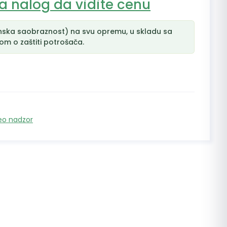
na nalog da vidite cenu
nska saobraznost) na svu opremu, u skladu sa
m o zaštiti potrošača.
eo nadzor