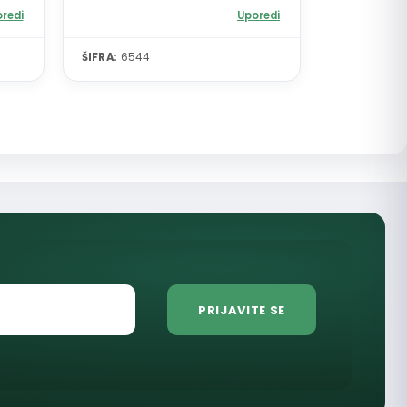
redi
Uporedi
ŠIFRA:
6544