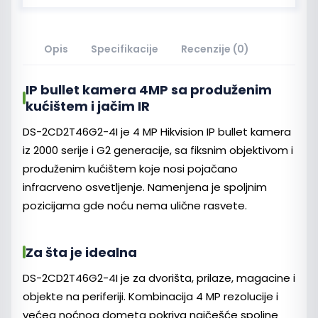
Opis
Specifikacije
Recenzije (0)
IP bullet kamera 4MP sa produženim
kućištem i jačim IR
DS-2CD2T46G2-4I je 4 MP Hikvision IP bullet kamera
iz 2000 serije i G2 generacije, sa fiksnim objektivom i
produženim kućištem koje nosi pojačano
infracrveno osvetljenje. Namenjena je spoljnim
pozicijama gde noću nema ulične rasvete.
Za šta je idealna
DS-2CD2T46G2-4I je za dvorišta, prilaze, magacine i
objekte na periferiji. Kombinacija 4 MP rezolucije i
većeg noćnog dometa pokriva najčešće spoljne