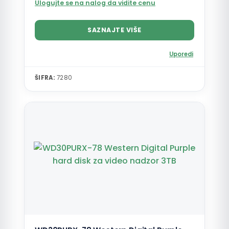
Ulogujte se na nalog da vidite cenu
SAZNAJTE VIŠE
Uporedi
ŠIFRA:
7280