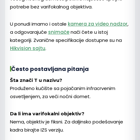
potrebe bez varifokalnog objektiva.
U ponudi imamo i ostale
kamera za video nadzor
,
a odgovarajuće
snimače
naći ćete u istoj
kategoriji. Zvanične specifikacije dostupne su na
Hikvision sajtu
.
Često postavljana pitanja
Šta znači T u nazivu?
Produženo kućište sa pojačanim infracrvenim
osvetljenjem, za veći noćni domet.
Da li ima varifokalni objektiv?
Nema, objektiv je fiksni. Za daljinsko podešavanje
kadra birajte IZS verziju.