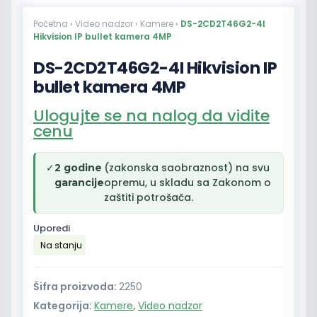
Početna
›
Video nadzor
›
Kamere
›
DS-2CD2T46G2-4I
Hikvision IP bullet kamera 4MP
DS-2CD2T46G2-4I Hikvision IP
bullet kamera 4MP
Ulogujte se na nalog da vidite
cenu
✓
(zakonska saobraznost) na svu
2 godine
opremu, u skladu sa Zakonom o
garancije
zaštiti potrošača.
Uporedi
Na stanju
Šifra proizvoda:
2250
Kategorija:
Kamere
,
Video nadzor