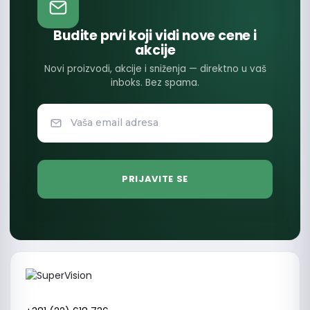
Budite prvi koji vidi nove cene i
akcije
Novi proizvodi, akcije i sniženja — direktno u vaš
inboks. Bez spama.