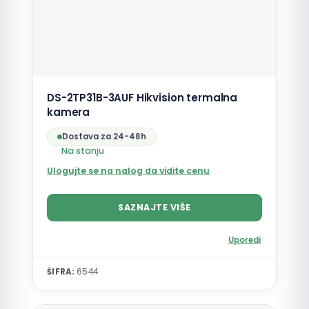
DS-2TP31B-3AUF Hikvision termalna
kamera
Dostava za 24-48h
Na stanju
Ulogujte se na nalog da vidite cenu
SAZNAJTE VIŠE
Uporedi
ŠIFRA:
6544