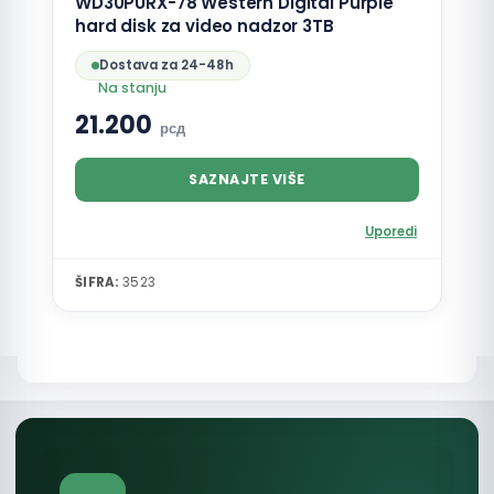
WD30PURX-78 Western Digital Purple
hard disk za video nadzor 3TB
Dostava za 24-48h
Na stanju
21.200
рсд
SAZNAJTE VIŠE
Uporedi
ŠIFRA:
3523