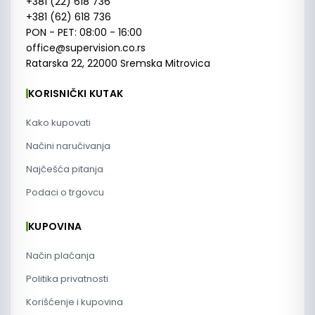
+381 (22) 618 736
+381 (62) 618 736
PON - PET: 08:00 - 16:00
office@supervision.co.rs
Ratarska 22, 22000 Sremska Mitrovica
KORISNIČKI KUTAK
Kako kupovati
Načini naručivanja
Najčešća pitanja
Podaci o trgovcu
KUPOVINA
Način plaćanja
Politika privatnosti
Korišćenje i kupovina