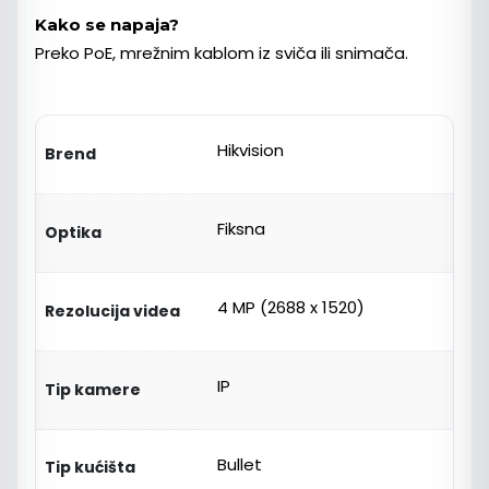
Kako se napaja?
Preko PoE, mrežnim kablom iz sviča ili snimača.
Hikvision
Brend
Fiksna
Optika
4 MP (2688 x 1520)
Rezolucija videa
IP
Tip kamere
Bullet
Tip kućišta