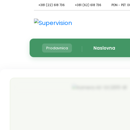
+381 (22) 618 736
+381 (62) 618 736
PON - PET: 0
Naslovna
Prodavnica