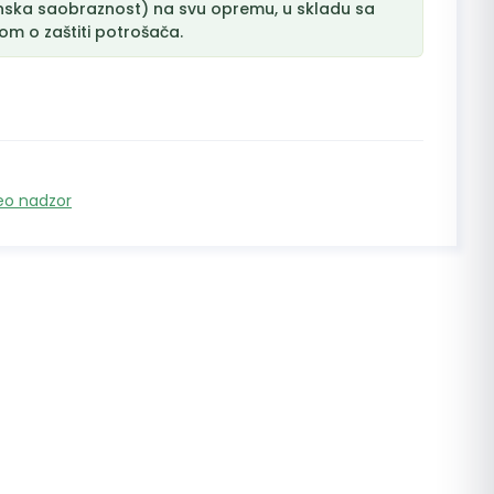
nska saobraznost) na svu opremu, u skladu sa
m o zaštiti potrošača.
eo nadzor