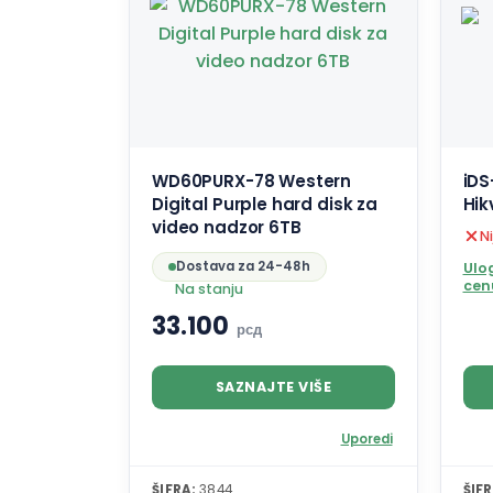
WD60PURX-78 Western
iD
Digital Purple hard disk za
Hik
video nadzor 6TB
Ni
Dostava za 24-48h
Ulog
cen
Na stanju
33.100
рсд
SAZNAJTE VIŠE
Uporedi
ŠIFRA:
3844
ŠIFR