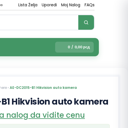
Lista Želja
Uporedi
Moj Nalog
FAQs
ca
0
/
0,00
рсд
mere
›
AE-DC2015-B1 Hikvision auto kamera
B1 Hikvision auto kamera
na nalog da vidite cenu