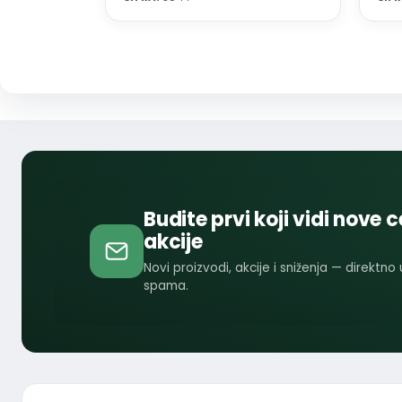
Budite prvi koji vidi nove c
akcije
Novi proizvodi, akcije i sniženja — direktno
spama.