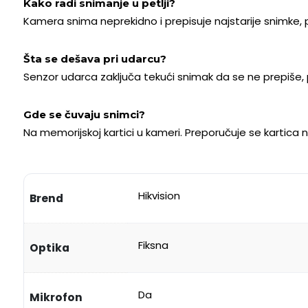
Kako radi snimanje u petlji?
Kamera snima neprekidno i prepisuje najstarije snimke
Šta se dešava pri udarcu?
Senzor udarca zaključa tekući snimak da se ne prepiše,
Gde se čuvaju snimci?
Na memorijskoj kartici u kameri. Preporučuje se kartic
Hikvision
Brend
Fiksna
Optika
Da
Mikrofon