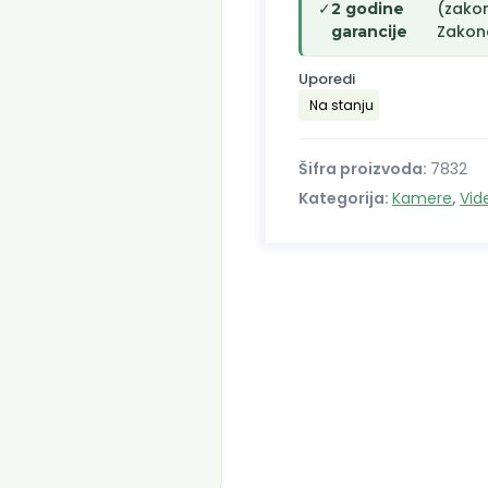
✓
(zako
2 godine
Zakono
garancije
Uporedi
Na stanju
Šifra proizvoda:
7832
Kategorija:
Kamere
,
Vid