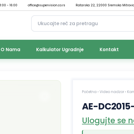
8:00 - 16:00
office@supervision.co.rs
Ratarska 22, 22000 Sremska Mitrovi
O Nama
Kalkulator Ugradnje
Kontakt
Početna
›
Video nadzor
›
Ka
AE-DC2015-
Ulogujte se 