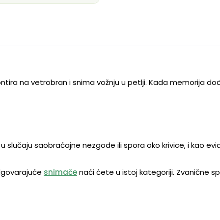
tira na vetrobran i snima vožnju u petlji. Kada memorija dođe 
 u slučaju saobraćajne nezgode ili spora oko krivice, i kao ev
odgovarajuće
snimače
naći ćete u istoj kategoriji. Zvanične 