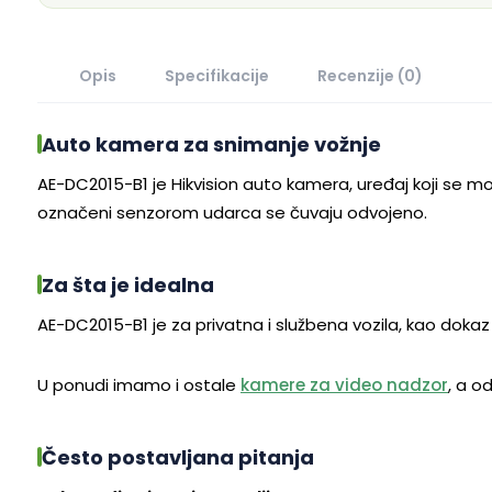
Opis
Specifikacije
Recenzije (0)
Auto kamera za snimanje vožnje
AE-DC2015-B1 je Hikvision auto kamera, uređaj koji se mon
označeni senzorom udarca se čuvaju odvojeno.
Za šta je idealna
AE-DC2015-B1 je za privatna i službena vozila, kao dokaz
U ponudi imamo i ostale
kamere za video nadzor
, a 
Često postavljana pitanja