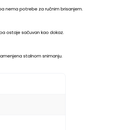
, pa nema potrebe za ručnim brisanjem.
 pa ostaje sačuvan kao dokaz.
a namenjena stalnom snimanju.