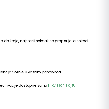
do kraja, najstariji snimak se prepisuje, a snimci
idencija vožnje u voznim parkovima.
specifikacije dostupne su na
Hikvision sajtu
.