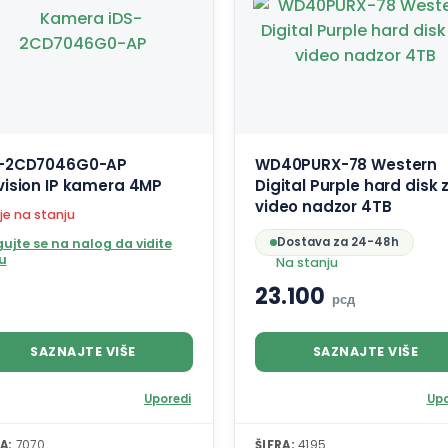
S-2CD7046G0-AP
WD40PURX-78 Western
vision IP kamera 4MP
Digital Purple hard disk 
video nadzor 4TB
je na stanju
Dostava za 24-48h
ujte se na nalog da vidite
u
Na stanju
23.100
рсд
SAZNAJTE VIŠE
SAZNAJTE VIŠE
Uporedi
Upo
A:
7070
ŠIFRA:
4195