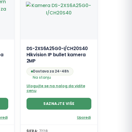
DS-2XS6A25G0-I/CH20S40
za
Hikvision IP bullet kamera
2MP
Dostava za 24-48h
Na stanju
Ulogujte se na nalog da vidite
cenu
SAZNAJTE VIŠE
redi
Uporedi
ŠIFRA:
7228