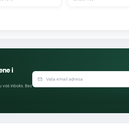
ene i
 u vaš inboks. Bez