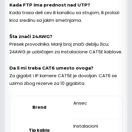
Kada FTP ima prednost nad UTP?
Kada trasa deli cev ili kanalicu sa strujom, ili prolazi
kroz sredinu sa jakim smetnjama.
Šta znači 24AWG?
Presek provodnika. Manji broj znači deblju žicu;
24AWG je uobičajen za instalacione CAT5E kablove.
Da li mi treba CAT6 umesto ovoga?
Za gigabit i IP kamere CAT5E je dovoljan. CAT6 se
uzima zbog rezerve za 10 gigabita.
Ansec
Brend
Instalacioni
Tip kabla