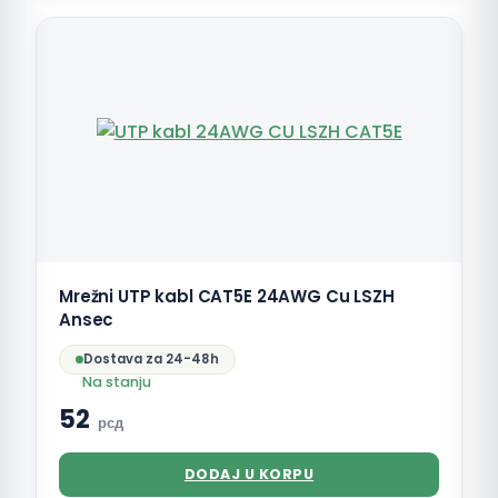
Mrežni UTP kabl CAT5E 24AWG Cu LSZH
Ansec
Dostava za 24-48h
Na stanju
52
рсд
DODAJ U KORPU