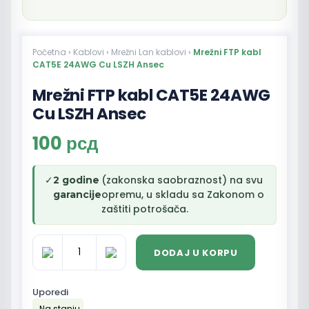
Početna
›
Kablovi
›
Mrežni Lan kablovi
›
Mrežni FTP kabl
CAT5E 24AWG Cu LSZH Ansec
Mrežni FTP kabl CAT5E 24AWG
Cu LSZH Ansec
100
рсд
✓
(zakonska saobraznost) na svu
2 godine
opremu, u skladu sa Zakonom o
garancije
zaštiti potrošača.
DODAJ U KORPU
Mrežni
FTP
kabl
Uporedi
CAT5E
Na stanju