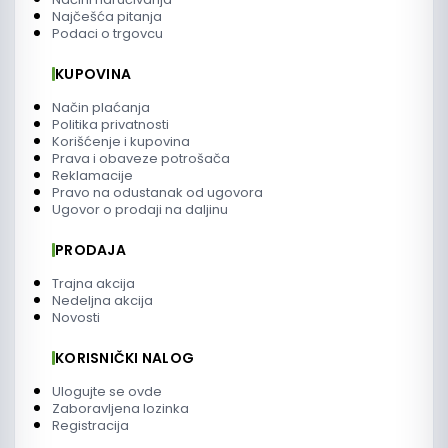
Najčešća pitanja
Podaci o trgovcu
KUPOVINA
Način plaćanja
Politika privatnosti
Korišćenje i kupovina
Prava i obaveze potrošača
Reklamacije
Pravo na odustanak od ugovora
Ugovor o prodaji na daljinu
PRODAJA
Trajna akcija
Nedeljna akcija
Novosti
KORISNIČKI NALOG
Ulogujte se ovde
Zaboravljena lozinka
Registracija