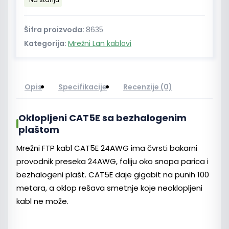
24AWG
Cu
LSZH
Šifra proizvoda:
8635
Ansec
Kategorija:
Mrežni Lan kablovi
količina
Opis
Specifikacije
Recenzije (0)
Oklopljeni CAT5E sa bezhalogenim
plaštom
Mrežni FTP kabl CAT5E 24AWG ima čvrsti bakarni
provodnik preseka 24AWG, foliju oko snopa parica i
bezhalogeni plašt. CAT5E daje gigabit na punih 100
metara, a oklop rešava smetnje koje neoklopljeni
kabl ne može.