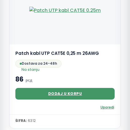
Patch kabl UTP CAT5E 0,25 m 26AWG
Dostava za 24-48h
Na stanju
86
рсд
DODAJ U KORPU
Uporedi
ŠIFRA:
6312