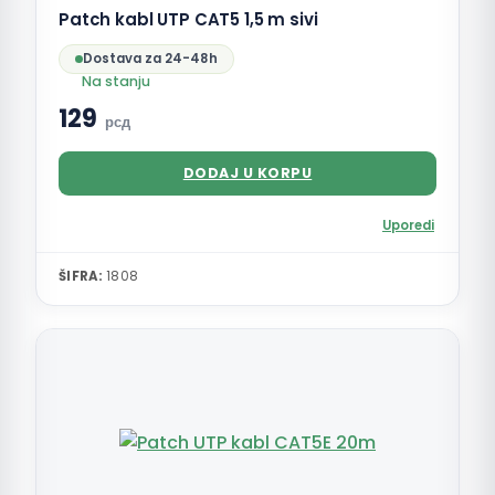
Patch kabl UTP CAT5 1,5 m sivi
Dostava za 24-48h
Na stanju
129
рсд
DODAJ U KORPU
Uporedi
ŠIFRA:
1808