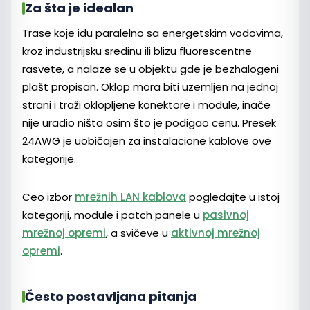
Za šta je idealan
Trase koje idu paralelno sa energetskim vodovima,
kroz industrijsku sredinu ili blizu fluorescentne
rasvete, a nalaze se u objektu gde je bezhalogeni
plašt propisan. Oklop mora biti uzemljen na jednoj
strani i traži oklopljene konektore i module, inače
nije uradio ništa osim što je podigao cenu. Presek
24AWG je uobičajen za instalacione kablove ove
kategorije.
Ceo izbor
mrežnih LAN kablova
pogledajte u istoj
kategoriji, module i patch panele u
pasivnoj
mrežnoj opremi
, a svičeve u
aktivnoj mrežnoj
opremi
.
Često postavljana pitanja