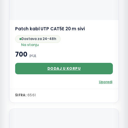
Patch kabl UTP CAT5E 20 m sivi
Dostava za 24-48h
Na stanju
700
рсд
DODAJ U KORPU
Uporedi
ŠIFRA:
6561