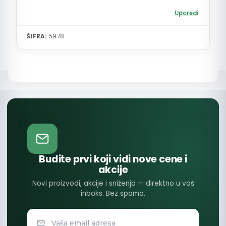
Uporedi
ŠIFRA:
5978
Budite prvi koji vidi nove cene i
akcije
Novi proizvodi, akcije i sniženja — direktno u vaš
inboks. Bez spama.