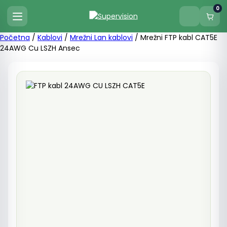
0
Početna
/
Kablovi
/
Mrežni Lan kablovi
/ Mrežni FTP kabl CAT5E
24AWG Cu LSZH Ansec