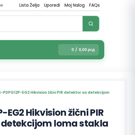
Lista Želja
Uporedi
Moj Nalog
FAQs
ca
0
/
0,00
рсд
-PDPG12P-EG2 Hikvision žični PIR detektor sa detekcijom
EG2 Hikvision žični PIR
 detekcijom loma stakla