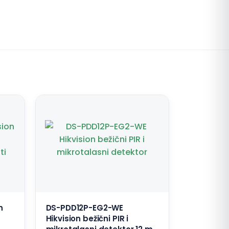
n
DS-PDD12P-EG2-WE
Hikvision bežični PIR i