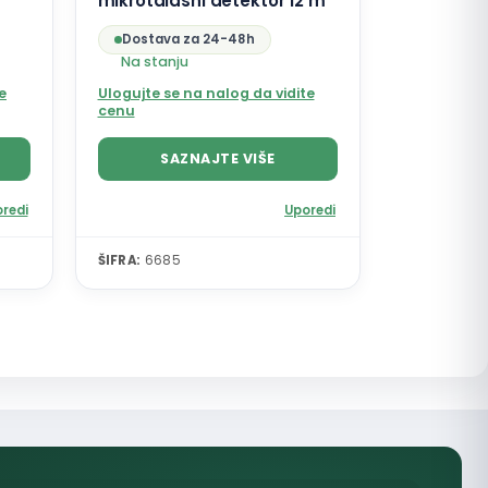
mikrotalasni detektor 12 m
Dostava za 24-48h
Na stanju
e
Ulogujte se na nalog da vidite
cenu
SAZNAJTE VIŠE
redi
Uporedi
ŠIFRA:
6685