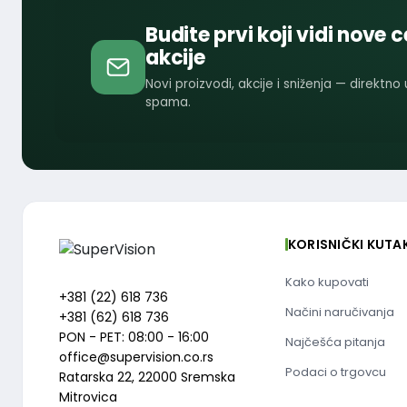
Budite prvi koji vidi nove c
akcije
Novi proizvodi, akcije i sniženja — direktno
spama.
KORISNIČKI KUTA
Kako kupovati
+381 (22) 618 736
Načini naručivanja
+381 (62) 618 736
PON - PET: 08:00 - 16:00
Najčešća pitanja
office@supervision.co.rs
Podaci o trgovcu
Ratarska 22, 22000 Sremska
Mitrovica