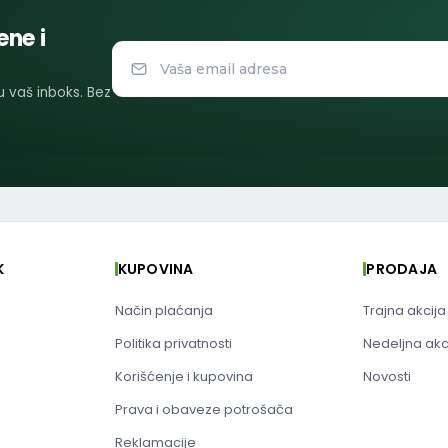
ene i
 u vaš inboks. Bez
K
KUPOVINA
PRODAJA
Način plaćanja
Trajna akcija
Politika privatnosti
Nedeljna akc
Korišćenje i kupovina
Novosti
Prava i obaveze potrošača
Reklamacije