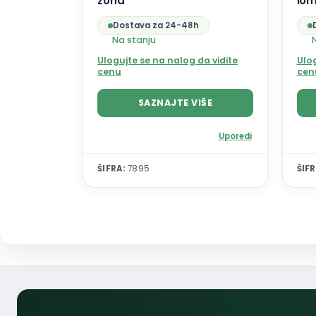
zona
lom
Dostava za 24-48h
Na stanju
Ulogujte se na nalog da vidite
Ulog
cenu
cen
SAZNAJTE VIŠE
Uporedi
ŠIFRA:
7895
ŠIFR