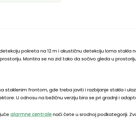
R detekciju pokreta na 12 m i akustičnu detekciju loma stakl
i prostoriju. Montira se na zid tako da sočivo gleda u prostori
staklenim frontom, gde treba javiti i razbijanje stakla i ulaza
tore. U odnosu na bežičnu verziju bira se pri gradnji i adapta
ajuće
alarmne centrale
naći ćete u srodnoj podkategoriji. Z