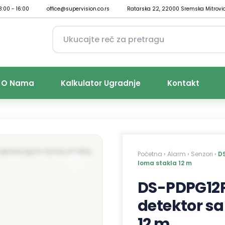
8:00 - 16:00
office@supervision.co.rs
Ratarska 22, 22000 Sremska Mitrovi
O Nama
Kalkulator Ugradnje
Kontakt
Početna
›
Alarm
›
Senzori
›
DS
loma stakla 12 m
DS-PDPG12P-
detektor sa
12 m