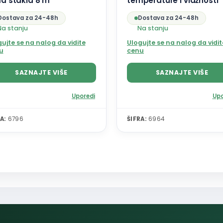
a stakla 8 m
temperature i vlažnosti
Dostava za 24-48h
Dostava za 24-48h
Na stanju
Na stanju
ujte se na nalog da vidite
Ulogujte se na nalog da vidit
u
cenu
SAZNAJTE VIŠE
SAZNAJTE VIŠE
Uporedi
Upo
A:
6796
ŠIFRA:
6964