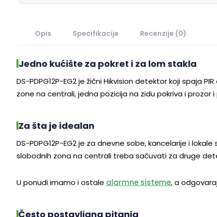
Opis
Specifikacije
Recenzije (0)
Jedno kućište za pokret i za lom stakla
DS-PDPG12P-EG2 je žični Hikvision detektor koji spaja PI
zone na centrali, jedna pozicija na zidu pokriva i prozor 
Za šta je idealan
DS-PDPG12P-EG2 je za dnevne sobe, kancelarije i lokale sa 
slobodnih zona na centrali treba sačuvati za druge detek
U ponudi imamo i ostale
alarmne sisteme
, a odgovar
Često postavljana pitanja