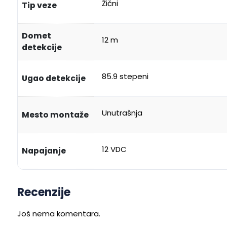
Žični
Tip veze
Domet
12 m
detekcije
85.9 stepeni
Ugao detekcije
Unutrašnja
Mesto montaže
12 VDC
Napajanje
Recenzije
Još nema komentara.