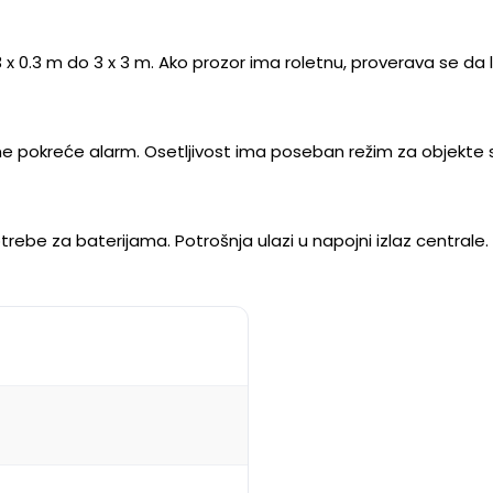
 x 0.3 m do 3 x 3 m. Ako prozor ima roletnu, proverava se da li
ne pokreće alarm. Osetljivost ima poseban režim za objekte 
be za baterijama. Potrošnja ulazi u napojni izlaz centrale.