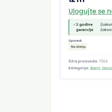
Ulogujte se 
✓
(zako
2 godine
Zakono
garancije
Uporedi
Na stanju
Šifra proizvoda:
7304
Kategorija:
Alarm
,
Senzo