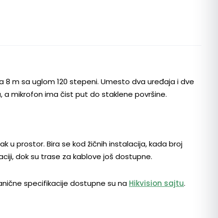
a na 8 m sa uglom 120 stepeni. Umesto dva uređaja i dve
ju, a mikrofon ima čist put do staklene površine.
k u prostor. Bira se kod žičnih instalacija, kada broj
ciji, dok su trase za kablove još dostupne.
vanične specifikacije dostupne su na
Hikvision sajtu
.