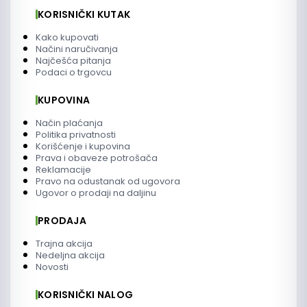
KORISNIČKI KUTAK
Kako kupovati
Načini naručivanja
Najčešća pitanja
Podaci o trgovcu
KUPOVINA
Način plaćanja
Politika privatnosti
Korišćenje i kupovina
Prava i obaveze potrošača
Reklamacije
Pravo na odustanak od ugovora
Ugovor o prodaji na daljinu
PRODAJA
Trajna akcija
Nedeljna akcija
Novosti
KORISNIČKI NALOG