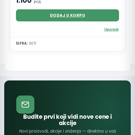
1.100
рсд
DODAJ U KORPU
Uporedi
ŠIFRA:
3011
Budite prvi koji vidi nove cene i
akcije
Novi proizvodi, akcije i sniženja — direktno u vaš