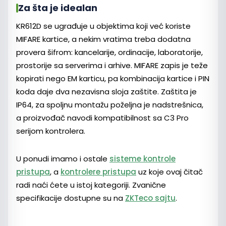
Za šta je idealan
KR612D se ugrađuje u objektima koji već koriste
MIFARE kartice, a nekim vratima treba dodatna
provera šifrom: kancelarije, ordinacije, laboratorije,
prostorije sa serverima i arhive. MIFARE zapis je teže
kopirati nego EM karticu, pa kombinacija kartice i PIN
koda daje dva nezavisna sloja zaštite. Zaštita je
IP64, za spoljnu montažu poželjna je nadstrešnica,
a proizvođač navodi kompatibilnost sa C3 Pro
serijom kontrolera.
U ponudi imamo i ostale
sisteme kontrole
pristupa
, a
kontrolere pristupa
uz koje ovaj čitač
radi naći ćete u istoj kategoriji. Zvanične
specifikacije dostupne su na
ZKTeco sajtu
.