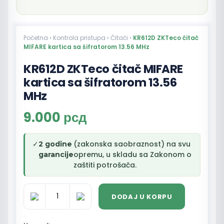
Početna
›
Kontrola pristupa
›
Čitači
›
KR612D ZKTeco čitač
MIFARE kartica sa šifratorom 13.56 MHz
KR612D ZKTeco čitač MIFARE
kartica sa šifratorom 13.56
MHz
9.000
рсд
✓
(zakonska saobraznost) na svu
2 godine
opremu, u skladu sa Zakonom o
garancije
zaštiti potrošača.
DODAJ U KORPU
KR612D
ZKTeco
čitač