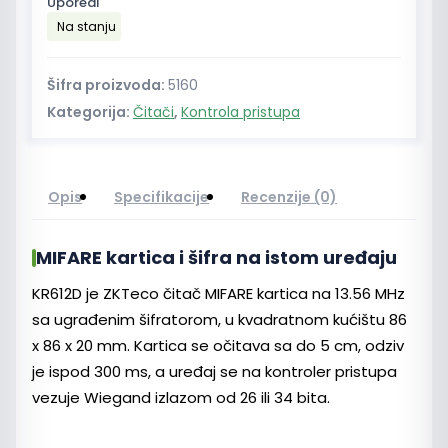
Uporedi
MIFARE
Na stanju
kartica
sa
šifratorom
Šifra proizvoda:
5160
13.56
Kategorija:
Čitači
,
Kontrola pristupa
MHz
količina
Opis
Specifikacije
Recenzije (0)
MIFARE kartica i šifra na istom uređaju
KR612D je ZKTeco čitač MIFARE kartica na 13.56 MHz
sa ugrađenim šifratorom, u kvadratnom kućištu 86
x 86 x 20 mm. Kartica se očitava sa do 5 cm, odziv
je ispod 300 ms, a uređaj se na kontroler pristupa
vezuje Wiegand izlazom od 26 ili 34 bita.