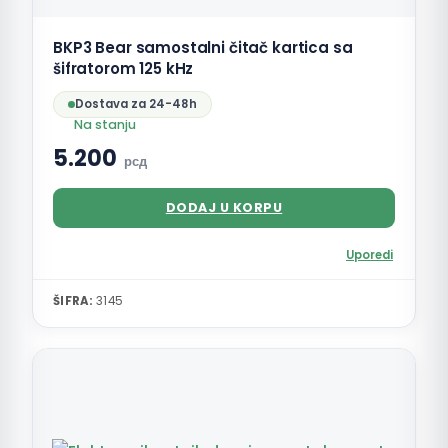
BKP3 Bear samostalni čitač kartica sa
šifratorom 125 kHz
Dostava za 24-48h
Na stanju
5.200
рсд
DODAJ U KORPU
Uporedi
ŠIFRA:
3145