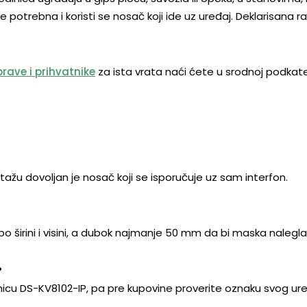
je potrebna i koristi se nosač koji ide uz uređaj. Deklarisan
brave i prihvatnike
za ista vrata naći ćete u srodnoj podkate
u dovoljan je nosač koji se isporučuje uz sam interfon.
po širini i visini, a dubok najmanje 50 mm da bi maska nalegla
?
dinicu DS-KV8102-IP, pa pre kupovine proverite oznaku svog ur