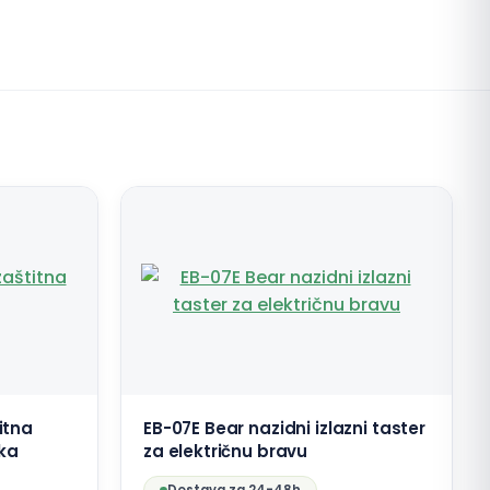
itna
EB-07E Bear nazidni izlazni taster
ika
za električnu bravu