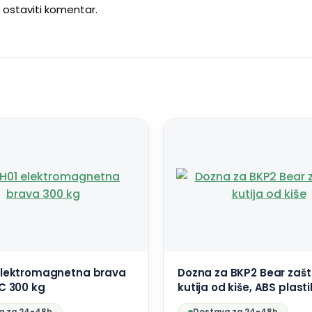
u ostaviti komentar.
elektromagnetna brava
Dozna za BKP2 Bear zašt
C 300 kg
kutija od kiše, ABS plast