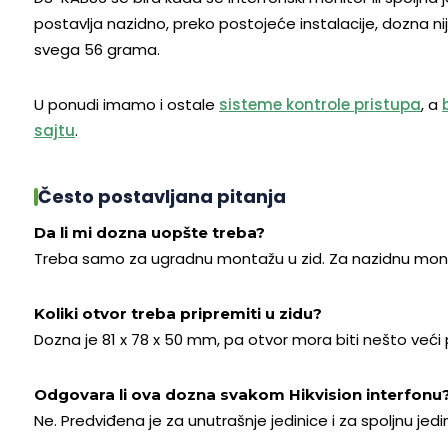
postavlja nazidno, preko postojeće instalacije, dozna ni
svega 56 grama.
U ponudi imamo i ostale
sisteme kontrole pristupa
, a
sajtu
.
Često postavljana pitanja
Da li mi dozna uopšte treba?
Treba samo za ugradnu montažu u zid. Za nazidnu montaž
Koliki otvor treba pripremiti u zidu?
Dozna je 81 x 78 x 50 mm, pa otvor mora biti nešto veći 
Odgovara li ova dozna svakom Hikvision interfonu
Ne. Predviđena je za unutrašnje jedinice i za spoljnu je