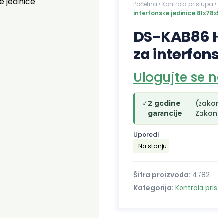
Početna
›
Kontrola pristupa
›
interfonske jedinice 81x78
DS-KAB86 H
za interfon
Ulogujte se 
✓
(zako
2 godine
Zakono
garancije
Uporedi
Na stanju
Šifra proizvoda:
4782
Kategorija:
Kontrola pri