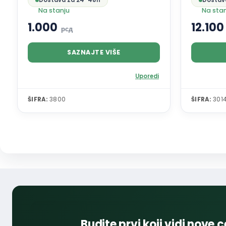
Dostava za 24-48h
Dostav
Na stanju
Na sta
1.000
12.10
рсд
SAZNAJTE VIŠE
Uporedi
ŠIFRA:
3800
ŠIFRA:
301
Budite prvi koji vidi nove c