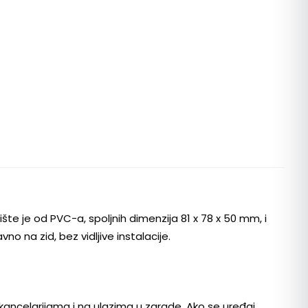
šte je od PVC-a, spoljnih dimenzija 81 x 78 x 50 mm, i
o na zid, bez vidljive instalacije.
, kancelarijama i na ulazima u zgrade. Ako se uređaj