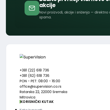
akcije
Novi proizvodi, akcije i sniženja — direktno
spama.
+381 (22) 618 736
+381 (62) 618 736
PON - PET: 08:00 - 16:00
office@supervision.co.rs
Ratarska 22, 22000 Sremska
Mitrovica
KORISNIČKI KUTAK
Kako kupovati