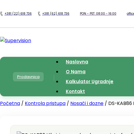
+381 (22) 618 736
+381 (62) 618 736
PON - PET: 08:00 - 16:00
offi
Naslovna
O Nama
Prodavnica
Kalkulator Ugradnje
Kontakt
Početna
/
Kontrola pristupa
/
Nosači i dozne
/ DS-KAB86 H