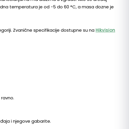
a radna temperatura je od -5 do 60 °C, a masa dozne je
goriji. Zvanične specifikacije dostupne su na
Hikvision
 ravno.
eđaja i njegove gabarite.