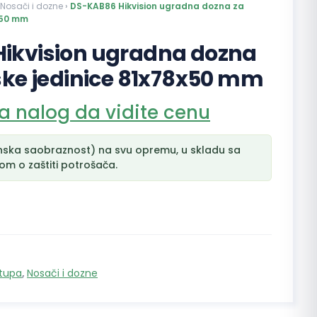
Nosači i dozne
›
DS-KAB86 Hikvision ugradna dozna za
x50 mm
ikvision ugradna dozna
ske jedinice 81x78x50 mm
na nalog da vidite cenu
nska saobraznost) na svu opremu, u skladu sa
m o zaštiti potrošača.
stupa
,
Nosači i dozne