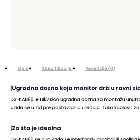
Opis
Specifikacije
Recenzije (0)
Ugradna dozna koja monitor drži u ravni zi
DS-KAB86 je Hikvision ugradna dozna za montažu unutrašnj
uzida se u zid pre postavljanja uređaja. Tako kablovi i za
Za šta je idealna
DS-KAB86 se bira kada se interfonski monitor ili spoljna 