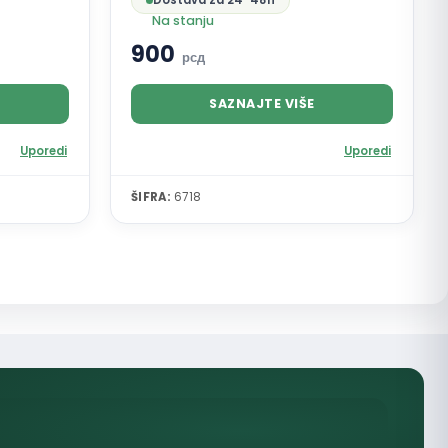
Dostava za 24-48h
Na stanju
900
рсд
SAZNAJTE VIŠE
Uporedi
Uporedi
ŠIFRA:
6718