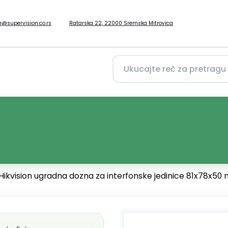
ce@supervision.co.rs
Ratarska 22, 22000 Sremska Mitrovica
ikvision ugradna dozna za interfonske jedinice 81x78x50