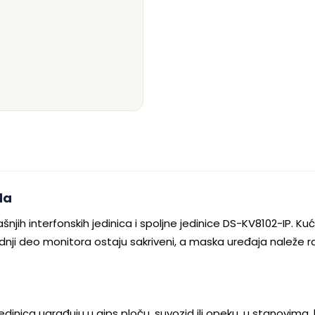
da
ih interfonskih jedinica i spoljne jedinice DS-KV8102-IP. Kući
dnji deo monitora ostaju sakriveni, a maska uređaja naleže ravn
jedinica ugrađuju u gips ploču, suvozid ili opeku, u stanovima