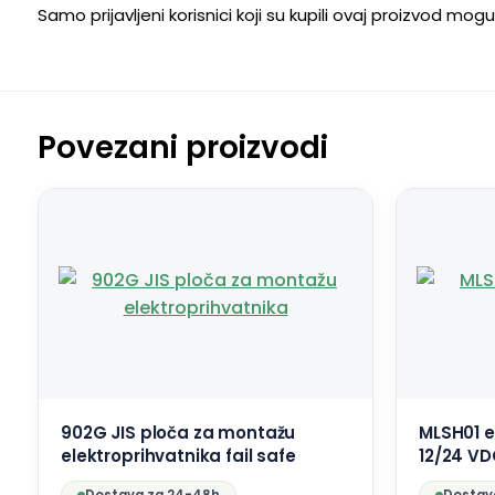
Samo prijavljeni korisnici koji su kupili ovaj proizvod mog
Povezani proizvodi
902G JIS ploča za montažu
MLSH01 
elektroprihvatnika fail safe
12/24 VD