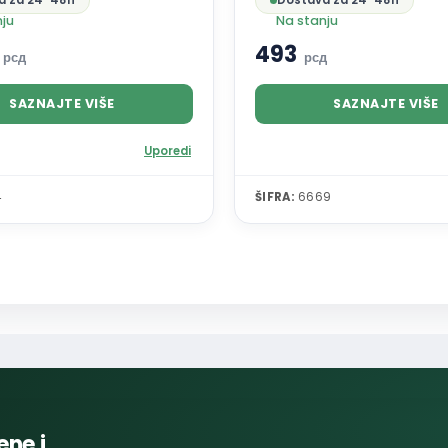
a za 24-48h
Dostava za 24-48h
nju
Na stanju
0
493
рсд
рсд
SAZNAJTE VIŠE
SAZNAJTE VIŠE
Uporedi
4
ŠIFRA:
6669
ene i