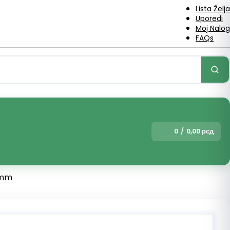
Lista Želja
Uporedi
Moj Nalog
FAQs
0
/
0,00
рсд
 mm