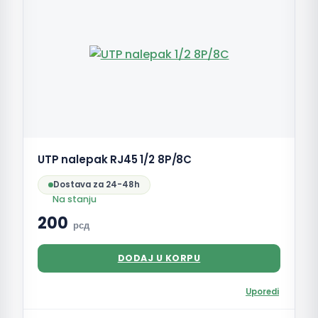
UTP nalepak RJ45 1/2 8P/8C
Dostava za 24-48h
Na stanju
200
рсд
DODAJ U KORPU
Uporedi