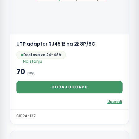
UTP adapter RJ45 1ž na 2ž 8P/8C
Dostava za 24-48h
Na stanju
70
рсд
DODAJ U KORPU
Uporedi
ŠIFRA:
1371