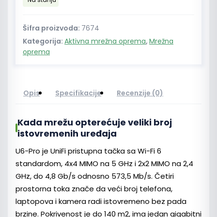
pristupna
tačka
Wi-
Šifra proizvoda:
7674
Fi
Kategorija:
Aktivna mrežna oprema
,
Mrežna
6
oprema
4x4
MIMO
količina
Opis
Specifikacije
Recenzije (0)
Kada mrežu opterećuje veliki broj
istovremenih uređaja
U6-Pro je UniFi pristupna tačka sa Wi-Fi 6
standardom, 4x4 MIMO na 5 GHz i 2x2 MIMO na 2,4
GHz, do 4,8 Gb/s odnosno 573,5 Mb/s. Četiri
prostorna toka znače da veći broj telefona,
laptopova i kamera radi istovremeno bez pada
brzine. Pokrivenost je do 140 m2, ima jedan gigabitni