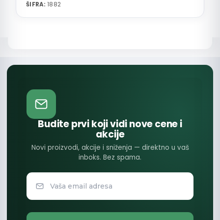
ŠIFRA:
1882
Budite prvi koji vidi nove cene i
akcije
Novi proizvodi, akcije i sniženja — direktno u vaš
inboks. Bez spama.