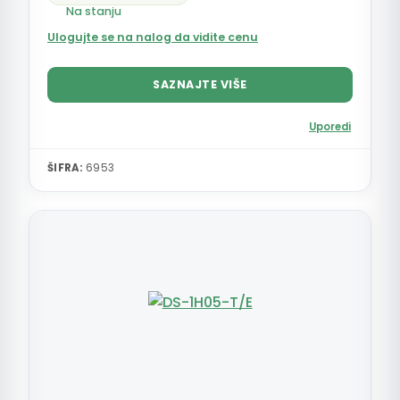
Na stanju
Ulogujte se na nalog da vidite cenu
SAZNAJTE VIŠE
Uporedi
ŠIFRA:
6953