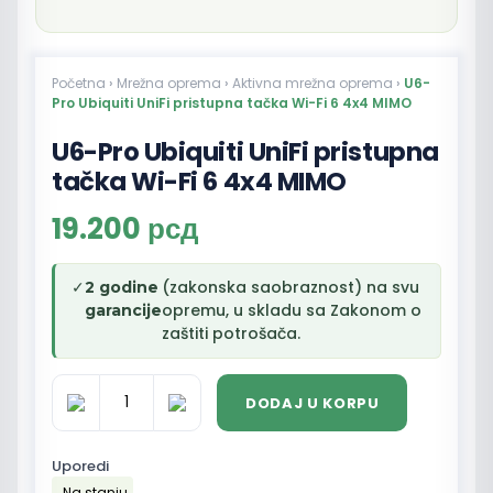
Početna
›
Mrežna oprema
›
Aktivna mrežna oprema
›
U6-
Pro Ubiquiti UniFi pristupna tačka Wi-Fi 6 4x4 MIMO
U6-Pro Ubiquiti UniFi pristupna
tačka Wi-Fi 6 4x4 MIMO
19.200
рсд
✓
(zakonska saobraznost) na svu
2 godine
opremu, u skladu sa Zakonom o
garancije
zaštiti potrošača.
DODAJ U KORPU
U6-
Pro
Ubiquiti
Uporedi
UniFi
Na stanju