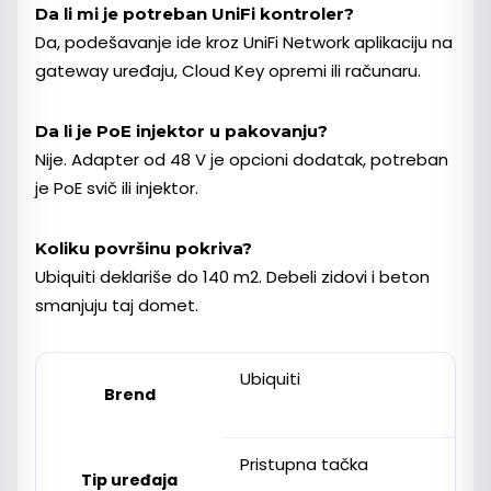
Da li mi je potreban UniFi kontroler?
Da, podešavanje ide kroz UniFi Network aplikaciju na
gateway uređaju, Cloud Key opremi ili računaru.
Da li je PoE injektor u pakovanju?
Nije. Adapter od 48 V je opcioni dodatak, potreban
je PoE svič ili injektor.
Koliku površinu pokriva?
Ubiquiti deklariše do 140 m2. Debeli zidovi i beton
smanjuju taj domet.
Ubiquiti
Brend
Pristupna tačka
Tip uređaja