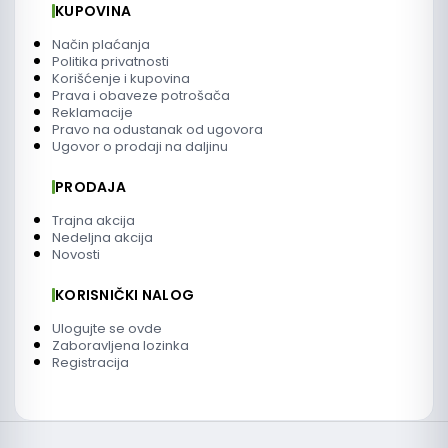
KUPOVINA
Način plaćanja
Politika privatnosti
Korišćenje i kupovina
Prava i obaveze potrošača
Reklamacije
Pravo na odustanak od ugovora
Ugovor o prodaji na daljinu
PRODAJA
Trajna akcija
Nedeljna akcija
Novosti
KORISNIČKI NALOG
Ulogujte se ovde
Zaboravljena lozinka
Registracija