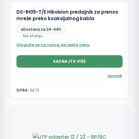
DS-1H05-T/E Hikvision predajnik za prenos
mreže preko koaksijalnog kabla
Dostava za 24-48h
Na stanju
Ulogujte se na nalog da vidite cenu
SAZNAJTE VIŠE
Uporedi
ŠIFRA:
5673