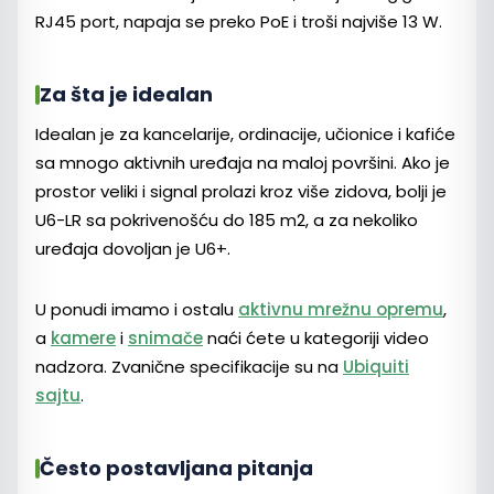
RJ45 port, napaja se preko PoE i troši najviše 13 W.
Za šta je idealan
Idealan je za kancelarije, ordinacije, učionice i kafiće
sa mnogo aktivnih uređaja na maloj površini. Ako je
prostor veliki i signal prolazi kroz više zidova, bolji je
U6-LR sa pokrivenošću do 185 m2, a za nekoliko
uređaja dovoljan je U6+.
U ponudi imamo i ostalu
aktivnu mrežnu opremu
,
a
kamere
i
snimače
naći ćete u kategoriji video
nadzora. Zvanične specifikacije su na
Ubiquiti
sajtu
.
Često postavljana pitanja