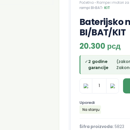
Početna
›
Rampe i motori za 
rampi BI›BAT›
KIT
Baterijsko 
BI/BAT/KIT
20.300
рсд
✓
(zako
2 godine
Zakono
garancije
Baterijsko
napajanje
Uporedi
BIONIK
Na stanju
rampi
BI/BAT/KIT
količina
Šifra proizvoda:
5823