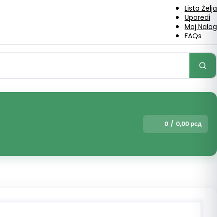
Lista Želja
Uporedi
Moj Nalog
FAQs
0
/
0,00
рсд