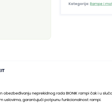
Kategorija:
Rampe i moto
IT
en obezbeđivanju neprekidnog rada BIONIK rampi čak i u sluč
vim uslovima, garantujući potpunu funkcionalnost rampi.