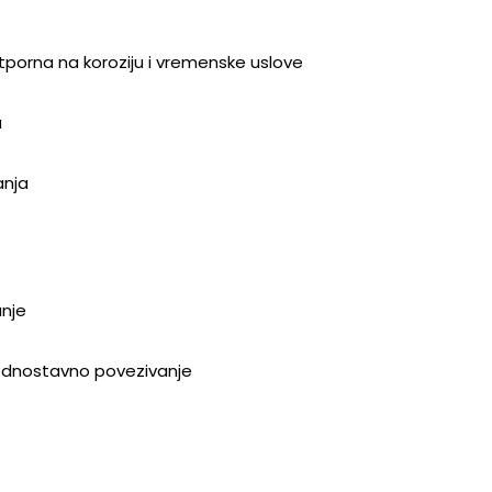
 otporna na koroziju i vremenske uslove
u
anja
anje
 jednostavno povezivanje