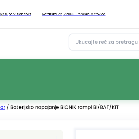
ce@supervision.co.rs
Ratarska 22, 22000 Sremska Mitrovica
bor
/ Baterijsko napajanje BIONIK rampi BI/BAT/KIT