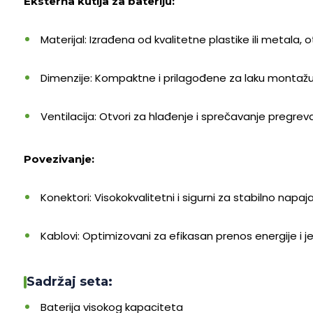
Eksterna kutija za bateriju:
Materijal: Izrađena od kvalitetne plastike ili metala,
Dimenzije: Kompaktne i prilagođene za laku montaž
Ventilacija: Otvori za hlađenje i sprečavanje pregrev
Povezivanje:
Konektori: Visokokvalitetni i sigurni za stabilno napaj
Kablovi: Optimizovani za efikasan prenos energije i
Sadržaj seta:
Baterija visokog kapaciteta