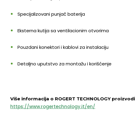
Specijalizovani punjač baterija
Eksterna kutija sa ventilacionim otvorima
Pouzdani konektori i kablovi za instalaciju
Detaljno uputstvo za montažu i korišćenje
Više informacija o ROGERT TECHNOLOGY proizvodim
https://www.rogertechnology.it/en/