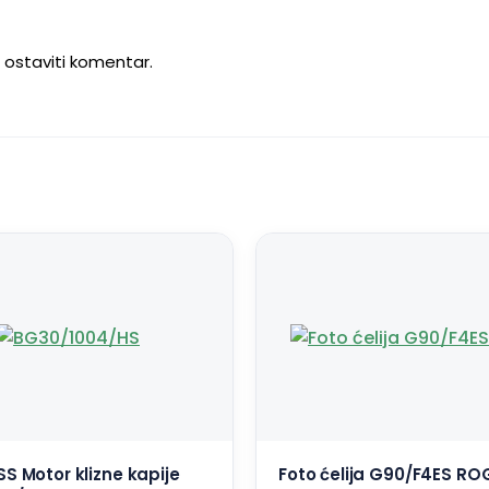
u ostaviti komentar.
S Motor klizne kapije
Foto ćelija G90/F4ES RO