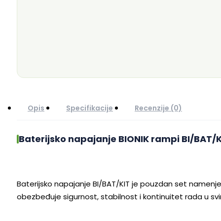
Opis
Specifikacije
Recenzije (0)
Baterijsko napajanje BIONIK rampi BI/BAT/K
Baterijsko napajanje BI/BAT/KIT je pouzdan set namenj
obezbeđuje sigurnost, stabilnost i kontinuitet rada u s