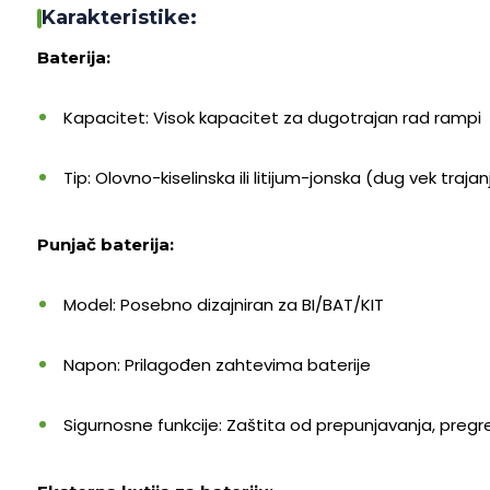
Karakteristike:
Baterija:
Kapacitet: Visok kapacitet za dugotrajan rad rampi
Tip: Olovno-kiselinska ili litijum-jonska (dug vek traj
Punjač baterija:
Model: Posebno dizajniran za BI/BAT/KIT
Napon: Prilagođen zahtevima baterije
Sigurnosne funkcije: Zaštita od prepunjavanja, pregr