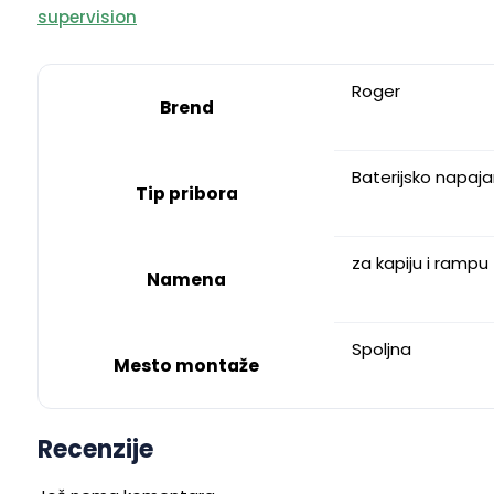
supervision
Roger
Brend
Baterijsko napaja
Tip pribora
za kapiju i rampu
Namena
Spoljna
Mesto montaže
Recenzije