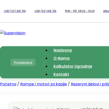
+381 (22) 618 736
+381 (62) 618 736
PON - PET: 08:00 - 16:00
offi
Naslovna
O Nama
Prodavnica
Kalkulator Ugradnje
Kontakt
Početna
/
Rampe i motori za kapije
/
Rezervni delovi i pri