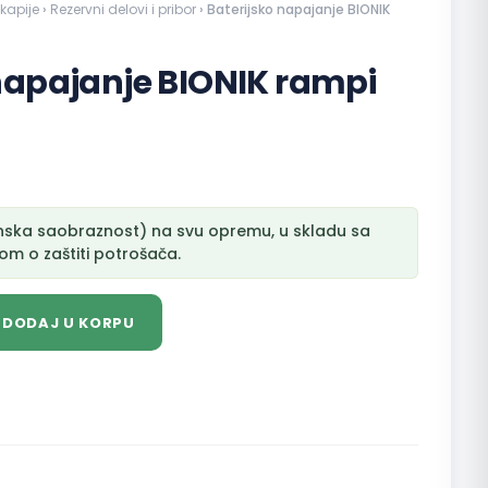
kapije
›
Rezervni delovi i pribor
› Baterijsko napajanje BIONIK
napajanje BIONIK rampi
nska saobraznost) na svu opremu, u skladu sa
m o zaštiti potrošača.
DODAJ U KORPU