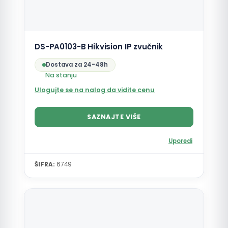
DS-PA0103-B Hikvision IP zvučnik
Dostava za 24-48h
Na stanju
Ulogujte se na nalog da vidite cenu
SAZNAJTE VIŠE
Uporedi
ŠIFRA:
6749