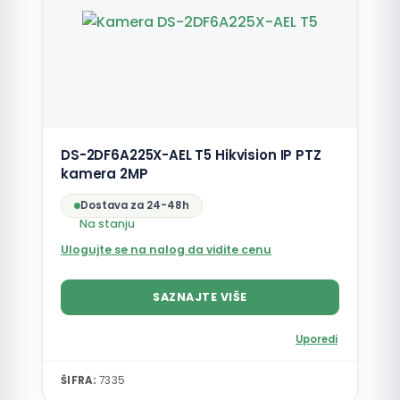
DS-2DF6A225X-AEL T5 Hikvision IP PTZ
kamera 2MP
Dostava za 24-48h
Na stanju
Ulogujte se na nalog da vidite cenu
SAZNAJTE VIŠE
Uporedi
ŠIFRA:
7335