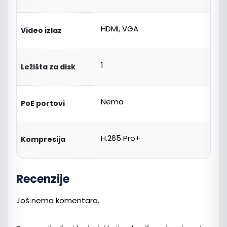
HDMI, VGA
Video izlaz
1
Ležišta za disk
Nema
PoE portovi
H.265 Pro+
Kompresija
Recenzije
Još nema komentara.