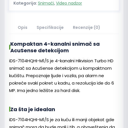
Kategorija:
Snimači
,
Video nadzor
Opis
Specifikacije
Recenzije (0)
Kompaktan 4-kanalni snimač sa
AcuSense detekcijom
iDS-7104HQHI-M1/S je 4-kanalni Hikvision Turbo HD
snimač sa AcuSense detekcijom u kompaktnom
kućištu. Prepoznaje ljude i vozila, pa alarm ne
pokreće svaki pokret u kadru, a rezolucija ide do 6
MP. Ima jedno ležište za hard disk.
Za šta je idealan
iDS-7104HQHI-M1/S je za kuću ili manji objekat gde
snimač mora da bude mali i tih, a obaveštenja da