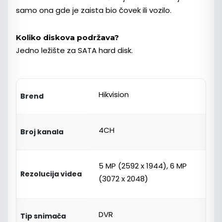
samo ona gde je zaista bio čovek ili vozilo.
Koliko diskova podržava?
Jedno ležište za SATA hard disk.
Hikvision
Brend
4CH
Broj kanala
5 MP (2592 x 1944), 6 MP
Rezolucija videa
(3072 x 2048)
DVR
Tip snimača