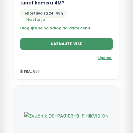
turret kamera 4MP
Dostava za 24-48h
Na stanju
Ulogujte se na nalog da vidite cenu
SAZNAJTE VIŠE
Uporedi
ŠIFRA:
6911