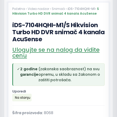
Početna
›
Video nadzor
›
Snimači
› iDS-7104HQHI-M1›
S
Hikvision Turbo HD DVR snimač 4 kanala AcuSense
iDS-7104HQHI-M1/S Hikvision
Turbo HD DVR snimač 4 kanala
AcuSense
Ulogujte se na nalog da vidite
cenu
✓
(zakonska saobraznost) na svu
2 godine
opremu, u skladu sa Zakonom o
garancije
zaštiti potrošača.
Uporedi
Na stanju
Šifra proizvoda:
8068