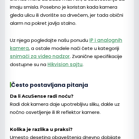
imaju smisla. Posebno je koristan kada kamera
gleda ulicu ili dvorište sa drvećem, jer tada obični
alarm na pokret javlja stalno.
Uz njega pogledajte našu ponudu
IP i analognih
kamera
, a ostale modele naći ćete u kategoriji
snimači za video nadzor
. Zvanične specifikacije
dostupne su na
Hikvision sajtu
.
Često postavljana pitanja
Da li AcuSense radi noću?
Radi dok kamera daje upotrebljivu sliku, dakle uz
noćno osvetljenje ili IR reflektor kamere.
Kolika je razlika u praksi?
Umesto desetina obaveštenja dnevno dobijate