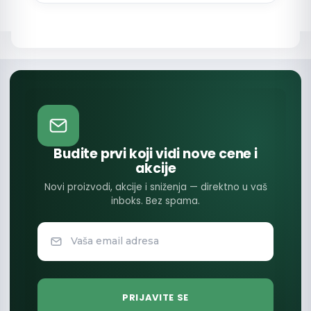
Budite prvi koji vidi nove cene i
akcije
Novi proizvodi, akcije i sniženja — direktno u vaš
inboks. Bez spama.