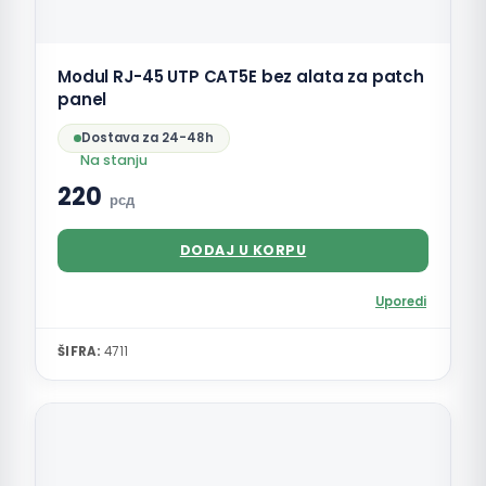
Modul RJ-45 UTP CAT5E bez alata za patch
panel
Dostava za 24-48h
Na stanju
220
рсд
DODAJ U KORPU
Uporedi
ŠIFRA:
4711