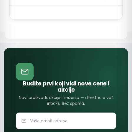
Budite prvi koji vidi nove cene i
akcije
Novi proizvodi, akcije i sniženja — direktno u vaš
inboks. Bez spama.