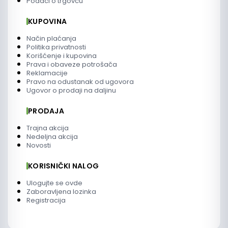
Podaci o trgovcu
KUPOVINA
Način plaćanja
Politika privatnosti
Korišćenje i kupovina
Prava i obaveze potrošača
Reklamacije
Pravo na odustanak od ugovora
Ugovor o prodaji na daljinu
PRODAJA
Trajna akcija
Nedeljna akcija
Novosti
KORISNIČKI NALOG
Ulogujte se ovde
Zaboravljena lozinka
Registracija