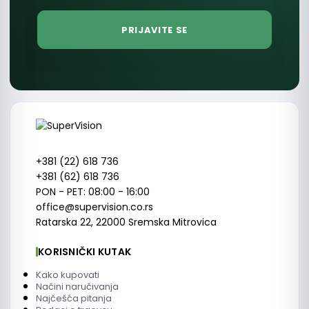
+381 (22) 618 736
+381 (62) 618 736
PON - PET: 08:00 - 16:00
office@supervision.co.rs
Ratarska 22, 22000 Sremska Mitrovica
KORISNIČKI KUTAK
Kako kupovati
Načini naručivanja
Najčešća pitanja