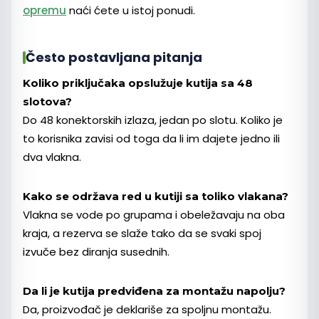
opremu
naći ćete u istoj ponudi.
Često postavljana pitanja
Koliko priključaka opslužuje kutija sa 48
slotova?
Do 48 konektorskih izlaza, jedan po slotu. Koliko je
to korisnika zavisi od toga da li im dajete jedno ili
dva vlakna.
Kako se održava red u kutiji sa toliko vlakana?
Vlakna se vode po grupama i obeležavaju na oba
kraja, a rezerva se slaže tako da se svaki spoj
izvuče bez diranja susednih.
Da li je kutija predviđena za montažu napolju?
Da, proizvođač je deklariše za spoljnu montažu.