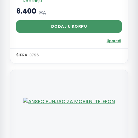
Na stanju
6.400
рсд
DODAJ U KORPU
Uporedi
ŠIFRA:
3796