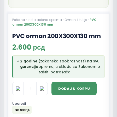
Početna
›
Instalaciona oprema
›
Ormani i kutije
›
PVC
orman 200X300X130 mm
PVC orman 200X300X130 mm
2.600
рсд
✓
(zakonska saobraznost) na svu
2 godine
opremu, u skladu sa Zakonom o
garancije
zaštiti potrošača.
DODAJ U KORPU
PVC
orman
200X300X130
Uporedi
mm
Na stanju
količina