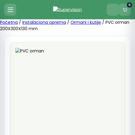
0
Početna
/
Instalaciona oprema
/
Ormani i kutije
/ PVC orman
200X300X130 mm