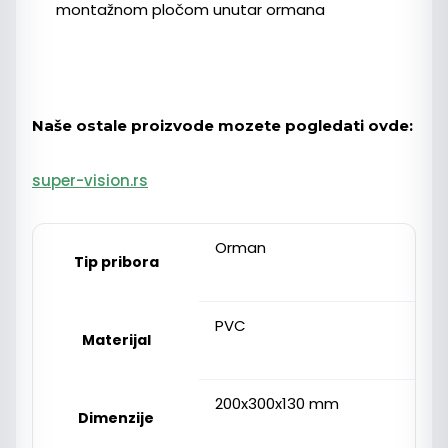
montažnom pločom unutar ormana
Naše ostale proizvode mozete pogledati ovde:
super-vision.rs
Orman
Tip pribora
PVC
Materijal
200x300x130 mm
Dimenzije