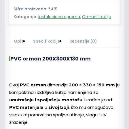
Šifra proizvoda:
5481
Kategorija:
Instalaciona oprema
,
Ormani i kutije
Opis
Specifikacije
Recenzije (0)
PVC orman 200X300X130 mm
Ovaj
dimenzija
je
PVC orman
200 × 330 × 150 mm
kompaktna i izdržljiva kutija namenjena za
. Izrađen je od
unutrašnju i spoljašnju montažu
u
, što mu omogućava
PVC materijala
sivoj boji
visoku otpornost na spoljne uticaje, vlagu i UV
zračenje.