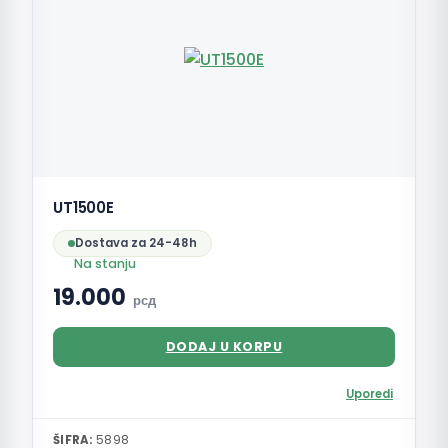
UT1500E
Dostava za 24-48h
Na stanju
19.000
рсд
DODAJ U KORPU
Uporedi
ŠIFRA:
5898