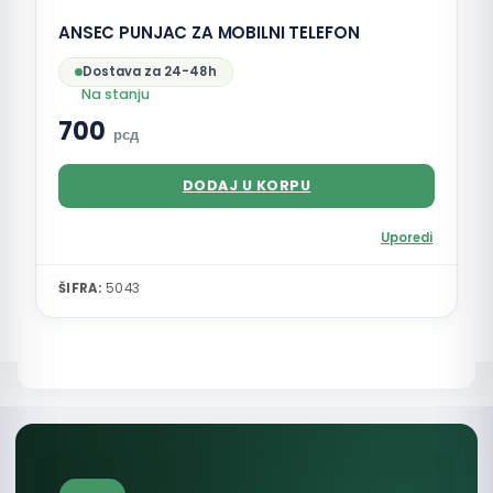
ANSEC PUNJAC ZA MOBILNI TELEFON
Dostava za 24-48h
Na stanju
700
рсд
DODAJ U KORPU
Uporedi
ŠIFRA:
5043