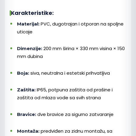
Karakteristike:
PVC, dugotrajan i otporan na spoljne
Materijal:
uticaje
200 mm širina × 330 mm visina × 150
Dimenzije:
mm dubina
siva, neutralna i estetski prihvatljiva
Boja:
IP65, potpuna zaštita od prašine i
Zaštita:
zaštita od mlaza vode sa svih strana
dve bravice za sigurno zatvaranje
Bravice:
predviđen za zidnu montažu, sa
Montaža: