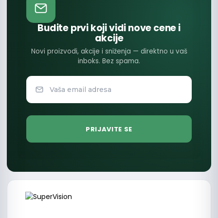
Budite prvi koji vidi nove cene i
akcije
Novi proizvodi, akcije i sniženja — direktno u vaš
inboks. Bez spama.