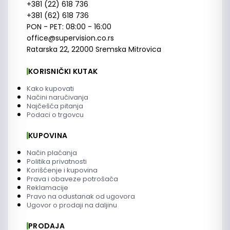
+381 (22) 618 736
+381 (62) 618 736
PON - PET: 08:00 - 16:00
office@supervision.co.rs
Ratarska 22, 22000 Sremska Mitrovica
KORISNIČKI KUTAK
Kako kupovati
Načini naručivanja
Najčešća pitanja
Podaci o trgovcu
KUPOVINA
Način plaćanja
Politika privatnosti
Korišćenje i kupovina
Prava i obaveze potrošača
Reklamacije
Pravo na odustanak od ugovora
Ugovor o prodaji na daljinu
PRODAJA