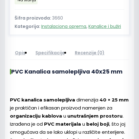
mm
količina
Šifra proizvoda:
3660
Kategorija:
Instalaciona oprema
,
Kanalice i bužiri
Opis
Specifikacije
Recenzije (0)
PVC Kanalica samolepljiva 40x25 mm
dimenzija
PVC kanalica samolepljiva
40 × 25 mm
je praktičan i efikasan proizvod namenjen za
u
.
organizaciju kablova
unutrašnjem prostoru
Izrađena je od
u
, što joj
PVC materijala
beloj boji
omogućava da se lako uklopi u različite enterijere.