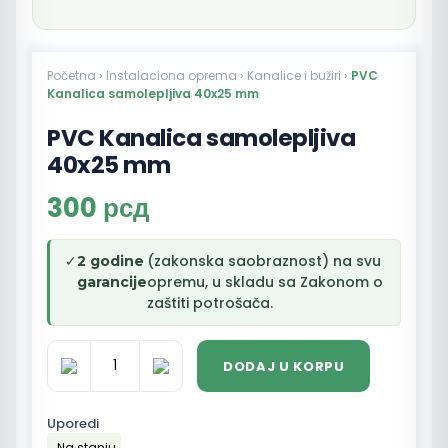
Početna
›
Instalaciona oprema
›
Kanalice i bužiri
›
PVC
Kanalica samolepljiva 40x25 mm
PVC Kanalica samolepljiva
40x25 mm
300
рсд
✓
(zakonska saobraznost) na svu
2 godine
opremu, u skladu sa Zakonom o
garancije
zaštiti potrošača.
DODAJ U KORPU
PVC
Kanalica
samolepljiva
Uporedi
40x25
Na stanju