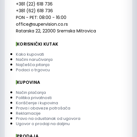
+381 (22) 618 736
+381 (62) 618 736
PON - PET: 08:00 - 16:00
office@supervision.co.rs
Ratarska 22, 22000 Sremska Mitrovica
KORISNIČKI KUTAK
Kako kupovati
Načini naručivanja
Najčešća pitanja
Podaci o trgovcu
KUPOVINA
Način plaćanja
Politika privatnosti
Korišćenje i kupovina
Prava i obaveze potrošača
Reklamacije
Pravo na odustanak od ugovora
Ugovor o prodaji na daljinu
PRODAJA