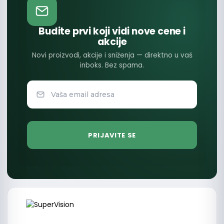
Budite prvi koji vidi nove cene i
akcije
Novi proizvodi, akcije i sniženja — direktno u vaš
inboks. Bez spama.