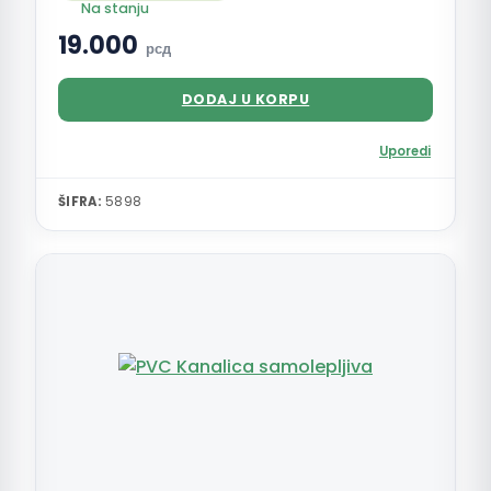
Na stanju
19.000
рсд
DODAJ U KORPU
Uporedi
ŠIFRA:
5898