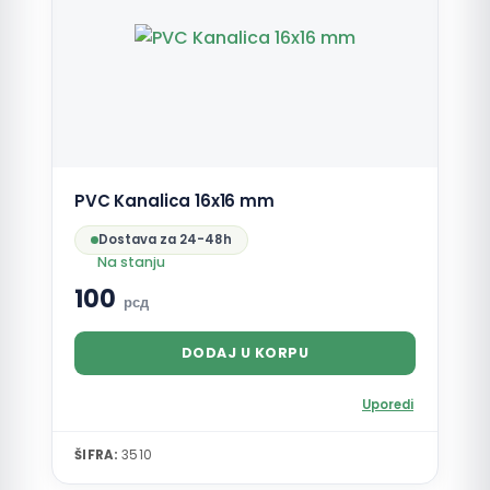
PVC Kanalica 16x16 mm
Dostava za 24-48h
Na stanju
100
рсд
DODAJ U KORPU
Uporedi
ŠIFRA:
3510