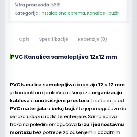
Šifra proizvoda:
5618
Kategorija:
Instalaciona oprema
,
Kanalice i bužiri
Opis
Specifikacije
Recenzije (0)
PVC Kanalica samolepljiva 12x12 mm
dimenzija
PVC kanalica samolepljiva
12 × 12 mm
je kompaktna i praktična rešenja za
organizaciju
u
. Izrađena je od
kablova
unutrašnjem prostoru
u
, što joj omogućava da
PVC materijala
beloj boji
se lako uklopi u različite enterijere. Samolepljiva
traka na poleđini omogućava
brzu i jednostavnu
bez potrebe za bušenjem ili dodatnim
montažu