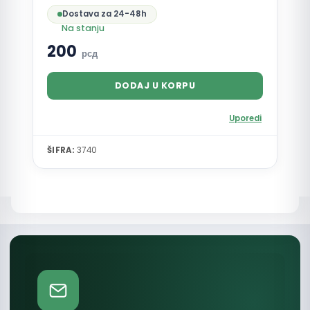
Dostava za 24-48h
Na stanju
200
рсд
DODAJ U KORPU
Uporedi
ŠIFRA:
3740