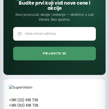
Budite prvi koji vidi nove cene i
akcije
Novi proizvodi, akcije i sniženja — direktno u vaš
inboks. Bez spama.
+381 (22) 618 736
+381 (62) 618 736