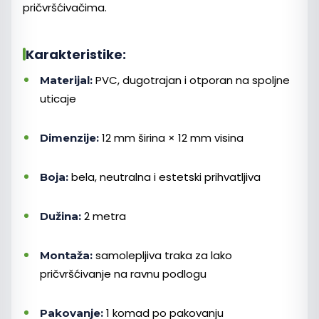
pričvršćivačima.
Karakteristike:
PVC, dugotrajan i otporan na spoljne
Materijal:
uticaje
12 mm širina × 12 mm visina
Dimenzije:
bela, neutralna i estetski prihvatljiva
Boja:
2 metra
Dužina:
samolepljiva traka za lako
Montaža:
pričvršćivanje na ravnu podlogu
1 komad po pakovanju
Pakovanje: