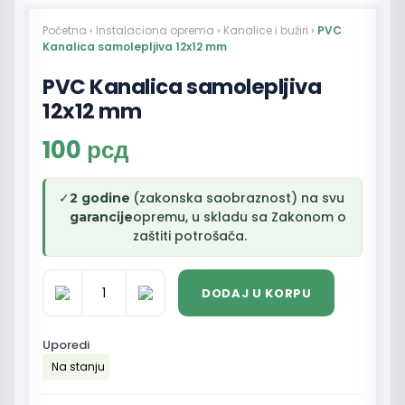
Početna
›
Instalaciona oprema
›
Kanalice i bužiri
›
PVC
Kanalica samolepljiva 12x12 mm
PVC Kanalica samolepljiva
12x12 mm
100
рсд
✓
(zakonska saobraznost) na svu
2 godine
opremu, u skladu sa Zakonom o
garancije
zaštiti potrošača.
DODAJ U KORPU
PVC
Kanalica
samolepljiva
Uporedi
12x12
Na stanju
mm
količina