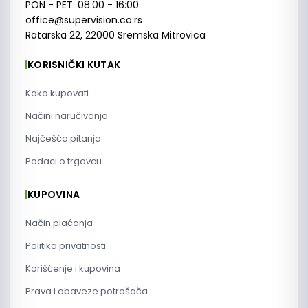
PON - PET: 08:00 - 16:00
office@supervision.co.rs
Ratarska 22, 22000 Sremska Mitrovica
KORISNIČKI KUTAK
Kako kupovati
Načini naručivanja
Najčešća pitanja
Podaci o trgovcu
KUPOVINA
Način plaćanja
Politika privatnosti
Korišćenje i kupovina
Prava i obaveze potrošača