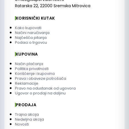
Ratarska 22, 22000 Sremska Mitrovica
KORISNIČKI KUTAK
Kako kupovati
Načini naručivanja
Najčešća pitanja
Podaci o trgovcu
KUPOVINA
Način plaćanja
Politika privatnosti
Korišćenje i kupovina
Prava i obaveze potrošača
Reklamacije
Pravo na odustanak od ugovora
Ugovor o prodaji na daljinu
PRODAJA
Trajna akcija
Nedeljna akcija
Novosti