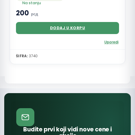
Na stanju
200
рсд
DODAJ U KORPU
Uporedi
ŠIFRA:
3740
Budite prvi koji vidi nove cene i