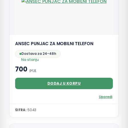
ANSEC PUNJAC ZA MOBILNI TELEFON
Dostava za 24-48h
Na stanju
700
рсд
DODAJ U KORPU
Uporedi
ŠIFRA:
5043