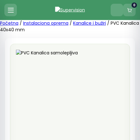
0
Početna
/
Instalaciona oprema
/
Kanalice i bužiri
/ PVC Kanalica
40x40 mm