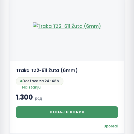
Traka TZ2-611 Žuta (6mm)
Dostava za 24-48h
Na stanju
1.300
рсд
DODAJ U KORPU
Uporedi