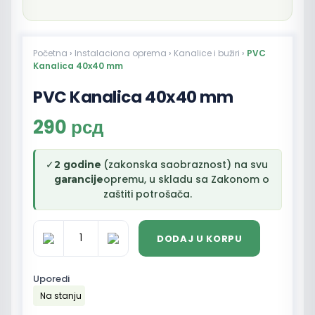
Početna
›
Instalaciona oprema
›
Kanalice i bužiri
›
PVC
Kanalica 40x40 mm
PVC Kanalica 40x40 mm
290
рсд
✓
(zakonska saobraznost) na svu
2 godine
opremu, u skladu sa Zakonom o
garancije
zaštiti potrošača.
DODAJ U KORPU
PVC
Kanalica
40x40
Uporedi
mm
Na stanju
količina