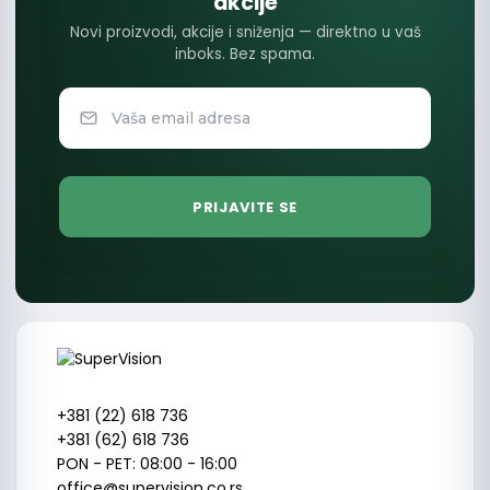
akcije
Novi proizvodi, akcije i sniženja — direktno u vaš
inboks. Bez spama.
+381 (22) 618 736
+381 (62) 618 736
PON - PET: 08:00 - 16:00
office@supervision.co.rs