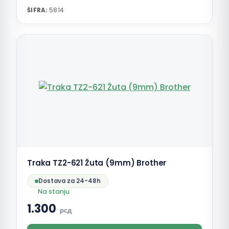
ŠIFRA:
5814
Traka TZ2-621 Žuta (9mm) Brother
Dostava za 24-48h
Na stanju
1.300
рсд