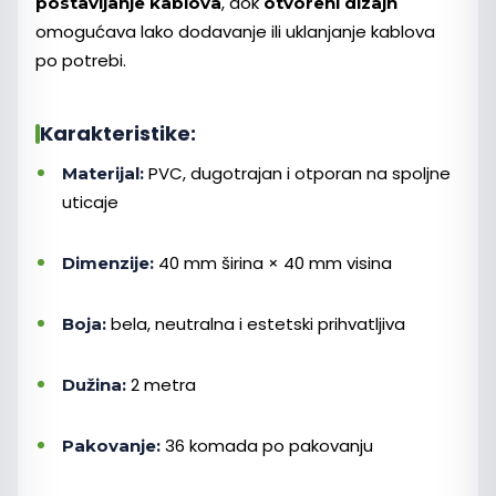
, dok
postavljanje kablova
otvoreni dizajn
omogućava lako dodavanje ili uklanjanje kablova
po potrebi.
Karakteristike:
PVC, dugotrajan i otporan na spoljne
Materijal:
uticaje
40 mm širina × 40 mm visina
Dimenzije:
bela, neutralna i estetski prihvatljiva
Boja:
2 metra
Dužina:
36 komada po pakovanju
Pakovanje: