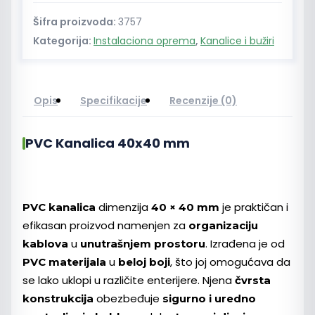
Šifra proizvoda:
3757
Kategorija:
Instalaciona oprema
,
Kanalice i bužiri
Opis
Specifikacije
Recenzije (0)
PVC Kanalica 40x40 mm
dimenzija
je praktičan i
PVC kanalica
40 × 40 mm
efikasan proizvod namenjen za
organizaciju
u
. Izrađena je od
kablova
unutrašnjem prostoru
u
, što joj omogućava da
PVC materijala
beloj boji
se lako uklopi u različite enterijere. Njena
čvrsta
obezbeđuje
konstrukcija
sigurno i uredno