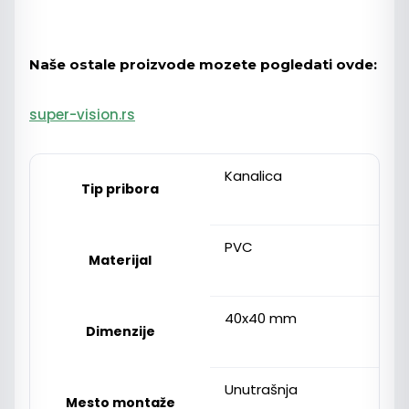
Naše ostale proizvode mozete pogledati ovde:
super-vision.rs
Kanalica
Tip pribora
PVC
Materijal
40x40 mm
Dimenzije
Unutrašnja
Mesto montaže